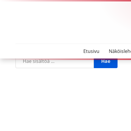
SeutuMajakka
Hakutulokset:
Haku
Etusivu
Näköisleh
Hae