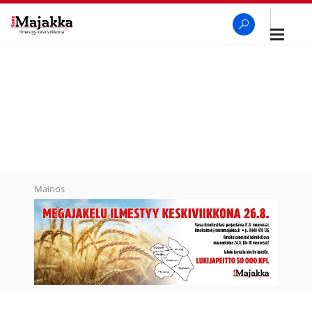
Avaa
navigaa
SeutuMajakka
Haku
Mainos