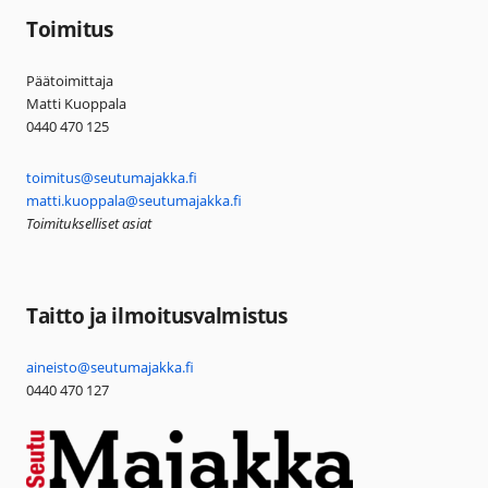
Toimitus
Päätoimittaja
Matti Kuoppala
0440 470 125
toimitus@seutumajakka.fi
matti.kuoppala@seutumajakka.fi
Toimitukselliset asiat
Taitto ja ilmoitusvalmistus
aineisto@seutumajakka.fi
0440 470 127