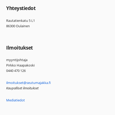
Yhteystiedot
Rautatienkatu 5 L1
86300 Oulainen
Ilmoitukset
myyntijohtaja
Pirkko Haapakoski
0440 470 126
ilmoitukset@seutumajakka.fi
Kaupalliset ilmoitukset
Mediatiedot