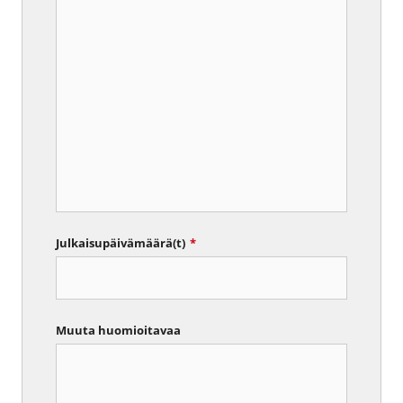
Julkaisupäivämäärä(t)
*
Muuta huomioitavaa