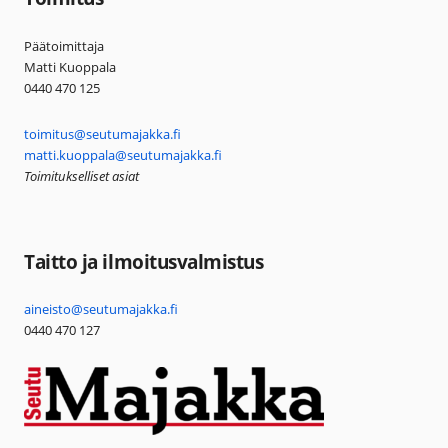
Päätoimittaja
Matti Kuoppala
0440 470 125
toimitus@seutumajakka.fi
matti.kuoppala@seutumajakka.fi
Toimitukselliset asiat
Taitto ja ilmoitusvalmistus
aineisto@seutumajakka.fi
0440 470 127