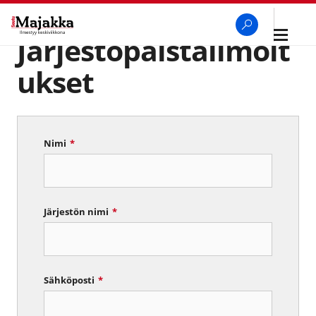
Avaa
Järjestöpalstailmoit
navigaa
SeutuMajakka
Haku
ukset
Nimi
*
Järjestön nimi
*
Sähköposti
*