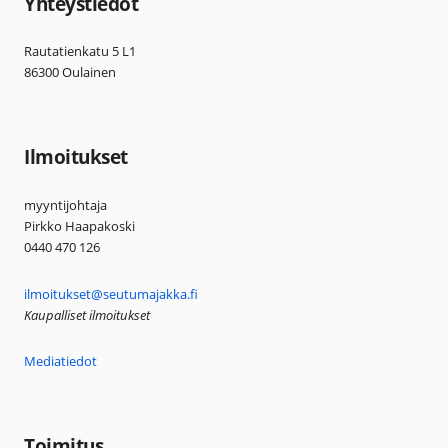
Yhteystiedot
Rautatienkatu 5 L1
86300 Oulainen
Ilmoitukset
myyntijohtaja
Pirkko Haapakoski
0440 470 126
ilmoitukset@seutumajakka.fi
Kaupalliset ilmoitukset
Mediatiedot
Toimitus