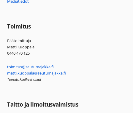
Mediatiedot
Toimitus
Päätoimittaja
Matti Kuoppala
0440 470 125
toimitus@seutumajakka.fi
matti.kuoppala@seutumajakka.fi
Toimitukselliset asiat
Taitto ja ilmoitusvalmistus
aineisto@seutumajakka.fi
0440 470 127