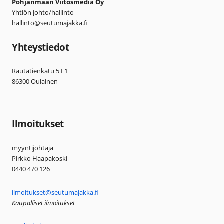
Pohjanmaan Viitosmedia Oy
Yhtiön johto/hallinto
hallinto@seutumajakka.fi
Yhteystiedot
Rautatienkatu 5 L1
86300 Oulainen
Ilmoitukset
myyntijohtaja
Pirkko Haapakoski
0440 470 126
ilmoitukset@seutumajakka.fi
Kaupalliset ilmoitukset