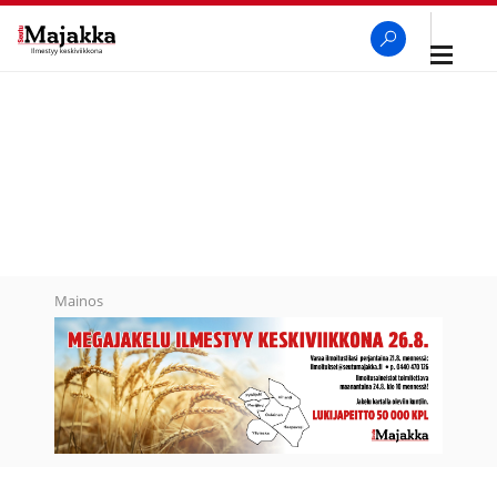
Avaa
navigaa
SeutuMajakka
Haku
Mainos