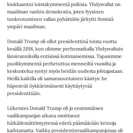
loukkaantui toistakymmentä poliisia. Yhdysvallat on
maailman vanhin demokratia, joten fyysinen
tunkeutuminen vallan pyhättöön järkytti ihmisiä
ympäri maailman.
Donald Trump oli ollut presidenttinä toista vuotta
kesällä 2018, kun olimme perhematkalla Yhdysvaltain
länsirannikolla entisissä kotimaisemissa. Tapasimme
puolikymmentä perhetuttua menneiltä vuosilta ja
keskustelua syntyi myös heidän uudesta johtajastaan.
Heillä kaikilla oli samansuuntainen käsitys: he
häpesivät öykkärimäisesti käyttäytyvää
presidenttiään.
Liikemies Donald Trump oli jo ensimmäisen
vaalikampanjan aikana osoittanut
häikäilemättömyytensä edetä päämäärään keinoja
kaihtamatta. Vaikka presidentinvaalikampanjoissa oli