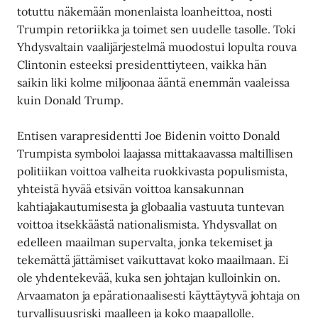
totuttu näkemään monenlaista loanheittoa, nosti
Trumpin retoriikka ja toimet sen uudelle tasolle. Toki
Yhdysvaltain vaalijärjestelmä muodostui lopulta rouva
Clintonin esteeksi presidenttiyteen, vaikka hän
saikin liki kolme miljoonaa ääntä enemmän vaaleissa
kuin Donald Trump.
Entisen varapresidentti Joe Bidenin voitto Donald
Trumpista symboloi laajassa mittakaavassa maltillisen
politiikan voittoa valheita ruokkivasta populismista,
yhteistä hyvää etsivän voittoa kansakunnan
kahtiajakautumisesta ja globaalia vastuuta tuntevan
voittoa itsekkäästä nationalismista. Yhdysvallat on
edelleen maailman supervalta, jonka tekemiset ja
tekemättä jättämiset vaikuttavat koko maailmaan. Ei
ole yhdentekevää, kuka sen johtajan kulloinkin on.
Arvaamaton ja epärationaalisesti käyttäytyvä johtaja on
turvallisuusriski maalleen ja koko maapallolle.