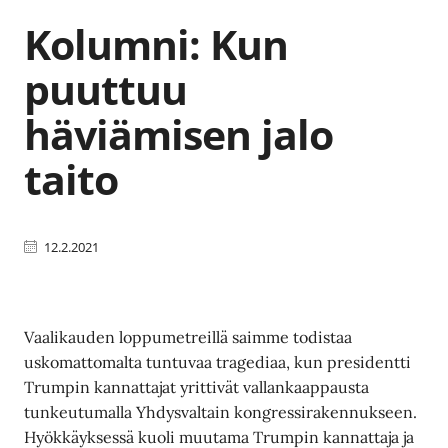
Kolumni: Kun
puuttuu
häviämisen jalo
taito
12.2.2021
Vaalikauden loppumetreillä saimme todistaa
uskomattomalta tuntuvaa tragediaa, kun presidentti
Trumpin kannattajat yrittivät vallankaappausta
tunkeutumalla Yhdysvaltain kongressirakennukseen.
Hyökkäyksessä kuoli muutama Trumpin kannattaja ja