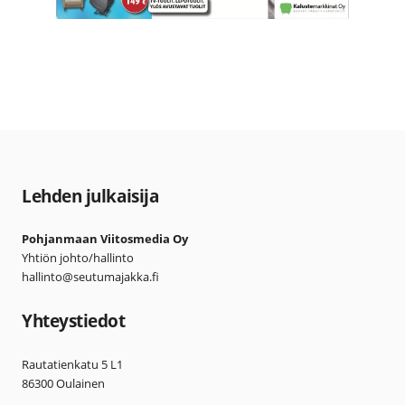
Lehden julkaisija
Pohjanmaan Viitosmedia Oy
Yhtiön johto/hallinto
hallinto@seutumajakka.fi
Yhteystiedot
Rautatienkatu 5 L1
86300 Oulainen