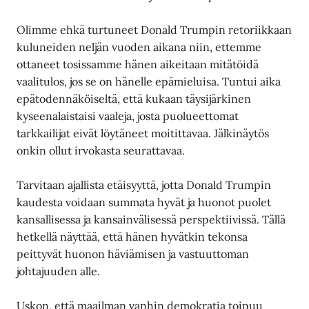
Olimme ehkä turtuneet Donald Trumpin retoriikkaan
kuluneiden neljän vuoden aikana niin, ettemme
ottaneet tosissamme hänen aikeitaan mitätöidä
vaalitulos, jos se on hänelle epämieluisa. Tuntui aika
epätodennäköiseltä, että kukaan täysijärkinen
kyseenalaistaisi vaaleja, josta puolueettomat
tarkkailijat eivät löytäneet moitittavaa. Jälkinäytös
onkin ollut irvokasta seurattavaa.
Tarvitaan ajallista etäisyyttä, jotta Donald Trumpin
kaudesta voidaan summata hyvät ja huonot puolet
kansallisessa ja kansainvälisessä perspektiivissä. Tällä
hetkellä näyttää, että hänen hyvätkin tekonsa
peittyvät huonon häviämisen ja vastuuttoman
johtajuuden alle.
Uskon, että maailman vanhin demokratia toipuu