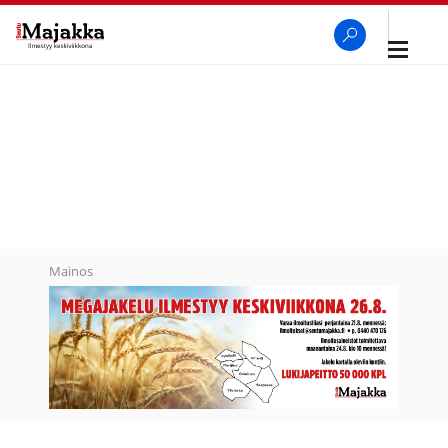
Avaa
navigaa
SeutuMajakka
Haku
Mainos