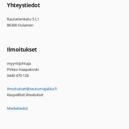
Yhteystiedot
Rautatienkatu 5 L1
86300 Oulainen
Ilmoitukset
myyntijohtaja
Pirkko Haapakoski
0440 470 126
ilmoitukset@seutumajakka.fi
Kaupalliset ilmoitukset
Mediatiedot