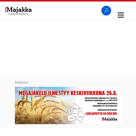
Avaa
navigaa
SeutuMajakka
Haku
Mainos