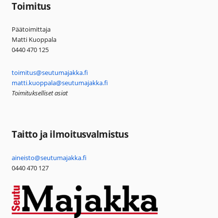
Toimitus
Päätoimittaja
Matti Kuoppala
0440 470 125
toimitus@seutumajakka.fi
matti.kuoppala@seutumajakka.fi
Toimitukselliset asiat
Taitto ja ilmoitusvalmistus
aineisto@seutumajakka.fi
0440 470 127