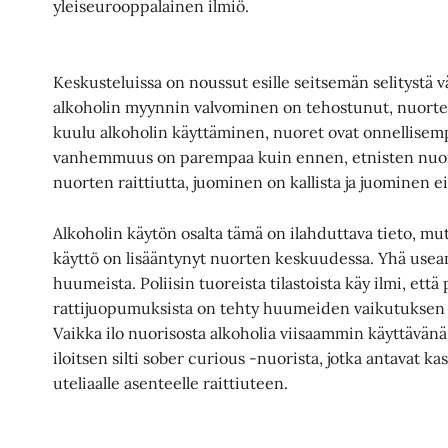
yleiseurooppalainen ilmiö.
Keskusteluissa on noussut esille seitsemän selitystä v
alkoholin myynnin valvominen on tehostunut, nuorte
kuulu alkoholin käyttäminen, nuoret ovat onnellisem
vanhemmuus on parempaa kuin ennen, etnisten nuort
nuorten raittiutta, juominen on kallista ja juominen ei 
Alkoholin käytön osalta tämä on ilahduttava tieto, 
käyttö on lisääntynyt nuorten keskuudessa. Yhä use
huumeista. Poliisin tuoreista tilastoista käy ilmi, että
rattijuopumuksista on tehty huumeiden vaikutuksen
Vaikka ilo nuorisosta alkoholia viisaammin käyttävä
iloitsen silti sober curious -nuorista, jotka antavat 
uteliaalle asenteelle raittiuteen.