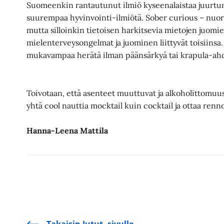
Suomeenkin rantautunut ilmiö kyseenalaistaa juurtun
suurempaa hyvinvointi-ilmiötä. Sober curious – nuoret
mutta silloinkin tietoisen harkitsevia mietojen juomien
mielenterveysongelmat ja juominen liittyvät toisiinsa.
mukavampaa herätä ilman päänsärkyä tai krapula-ah
Toivotaan, että asenteet muuttuvat ja alkoholittomuus 
yhtä cool nauttia mocktail kuin cocktail ja ottaa renno
Hanna-Leena Mattila