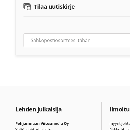
Tilaa uutiskirje
Lehden julkaisija
Ilmoitu
Pohjanmaan Viitosmedia Oy
myyntijohta
Yhtiön johto/hallinto
Pirkko Haa