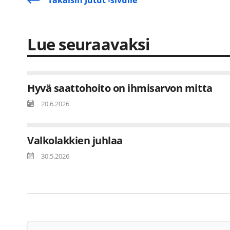
Takaisin Jutut -sivulle
Lue seuraavaksi
Hyvä saattohoito on ihmisarvon mitta
20.6.2026
Valkolakkien juhlaa
30.5.2026