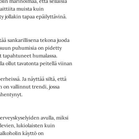
in marinoimaa, että sellaisia
raittiita muista kuin
ty jollakin tapaa epäilyttävinä.
itää sankarillisena tekona juoda
i suun puhumisia on pidetty
at tapahtuneet humalassa.
la ollut tavatonta peitellä viinan
heissä. Ja näyttää siltä, että
n vallinnut trendi, jossa
ähentynyt.
terveyskyselyiden avulla, miksi
evien, lukiolaisten kuin
alkoholin käyttö on