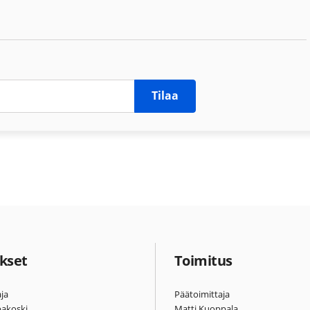
Tilaa
kset
Toimitus
ja
Päätoimittaja
pakoski
Matti Kuoppala