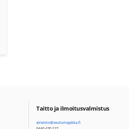
Taitto ja ilmoitusvalmistus
aineisto@seutumajakka.fi
0440 470 127