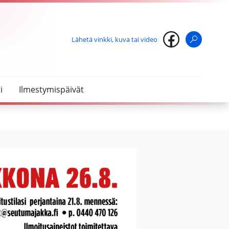
Lähetä vinkki, kuva tai video
Haku
i
Ilmestymispäivät