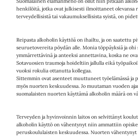
Suomalainen elämänmeno on ollut niin pitkään alkohol
henkilöitä, jotka ovat julkisesti ilmoittaneet olevansa 
terveydellisistä tai vakaumuksellisista syistä, on pidet
Reipasta alkoholin käyttöä on ihailtu, ja on saatettu p
seuruetovereita pöydän alle. Monia töppäyksiä ja oh
ymmärrettävinä ja anteeksi annettavina, koska ne ov
Sotavuosien traumoja hoideltiin jallulla eikä työpaikoil
vuoksi rokulia ottanutta kollegaa.
Sittemmin ovat asenteet muuttuneet työelämässä ja per
myös nuorten keskuudessa. Jo muutaman vuoden ajan o
suomalaisten nuorten käyttämä alkoholin määrä on v
Terveyden ja hyvinvoinnin laitos on selvittänyt koulu
alkoholin käyttö on vähentynyt niin ammattiin opiskel
peruskoululaisten keskuudessa. Nuorten vähentynyt 