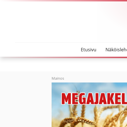
SeutuMajakka
Kolumni: Rennosti raitis
Etusivu
Näköisleh
Mainos