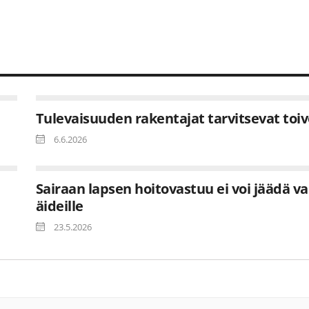
Tulevaisuuden rakentajat tarvitsevat toi
6.6.2026
Sairaan lapsen hoitovastuu ei voi jäädä va
äideille
23.5.2026