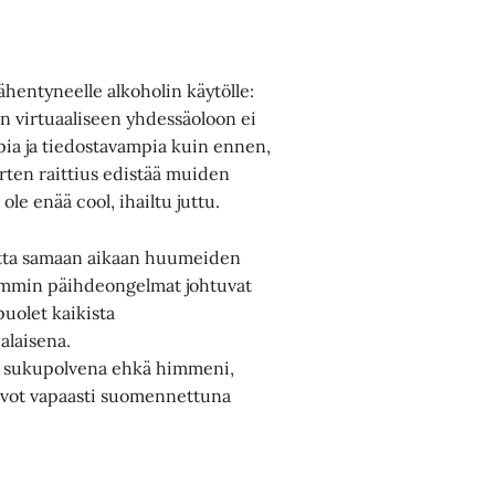
ähentyneelle alkoholin käytölle:
n virtuaaliseen yhdessäoloon ei
pia ja tiedostavampia kuin ennen,
en raittius edistää muiden
ole enää cool, ihailtu juttu.
mutta samaan aikaan huumeiden
ammin päihdeongelmat johtuvat
 puolet kaikista
 alaisena.
nä sukupolvena ehkä himmeni,
kasvot vapaasti suomennettuna