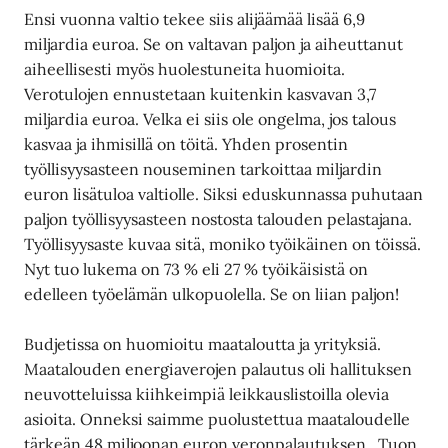
Ensi vuonna valtio tekee siis alijäämää lisää 6,9
miljardia euroa. Se on valtavan paljon ja aiheuttanut
aiheellisesti myös huolestuneita huomioita.
Verotulojen ennustetaan kuitenkin kasvavan 3,7
miljardia euroa. Velka ei siis ole ongelma, jos talous
kasvaa ja ihmisillä on töitä. Yhden prosentin
työllisyysasteen nouseminen tarkoittaa miljardin
euron lisätuloa valtiolle. Siksi eduskunnassa puhutaan
paljon työllisyysasteen nostosta talouden pelastajana.
Työllisyysaste kuvaa sitä, moniko työikäinen on töissä.
Nyt tuo lukema on 73 % eli 27 % työikäisistä on
edelleen työelämän ulkopuolella. Se on liian paljon!
Budjetissa on huomioitu maataloutta ja yrityksiä.
Maatalouden energiaverojen palautus oli hallituksen
neuvotteluissa kiihkeimpiä leikkauslistoilla olevia
asioita. Onneksi saimme puolustettua maataloudelle
tärkeän 48 miljoonan euron veronpalautuksen. Tuon