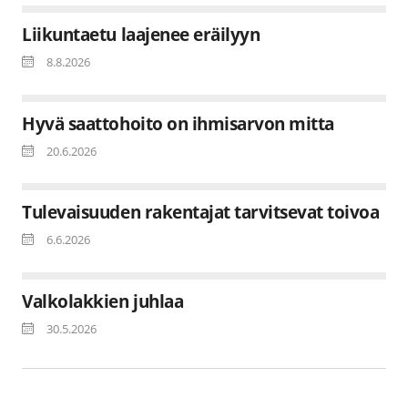
Liikuntaetu laajenee eräilyyn
8.8.2026
Hyvä saattohoito on ihmisarvon mitta
20.6.2026
Tulevaisuuden rakentajat tarvitsevat toivoa
6.6.2026
Valkolakkien juhlaa
30.5.2026