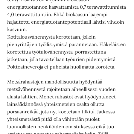
energiatuotannon kasvattamista 0,7 terawattitunnista
4,0 terawattituntiin. Ehkä biokaasun laajempi
hajautettu energiatuotantopotentiaali lähtisi vihdoin
kasvuun.
Kotitalousvähennystä korotetaan, jolloin
pienyrittäjien työllistymistä parannetaan. Eläkeläisten
korotettua työtulovähennystä porrastettuna
jatketaan, jolla tavoitellaan työurien pidentymistä.
Polttoaineveroja ei puheista huolimatta koroteta.
Metsärahastojen mahdollisuutta hyödyntää
metsävähennystä rajoitetaan aiheellisesti vuoden
alusta lähtien. Monet rahastot ovat hyödyntäneet
lainsäädännössä yhteismetsien osalta ollutta
porsaanreikää, jota nyt koetetaan tilkitä. Jatkossa
yhteismetsästä pitää olla vähintään puolet
luonnollisten henkilöiden omistuksessa eikä tuo
omistus saa perustua rahastosijoituksiin. Tällä