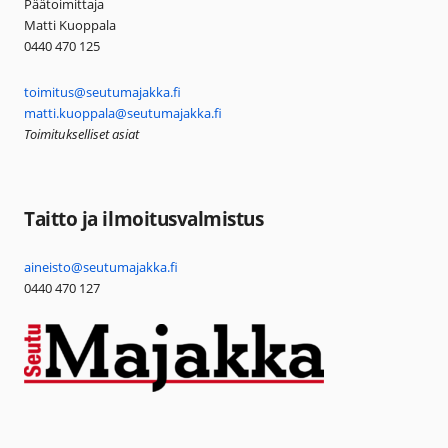
Päätoimittaja
Matti Kuoppala
0440 470 125
toimitus@seutumajakka.fi
matti.kuoppala@seutumajakka.fi
Toimitukselliset asiat
Taitto ja ilmoitusvalmistus
aineisto@seutumajakka.fi
0440 470 127