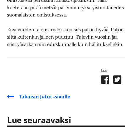
koetetaan pitää metsät paremmin yksityisten tai edes
suomalaisten omistuksessa.
Ensi vuoden talousarviossa on siis paljon hyvää. Paljon
siitä kuitenkin jälleen puuttuu. Tuleviin vuosiin jää
siis työsarkaa niin eduskunnalle kuin hallituksellekin.
Jaa:
Takaisin Jutut -sivulle
Lue seuraavaksi