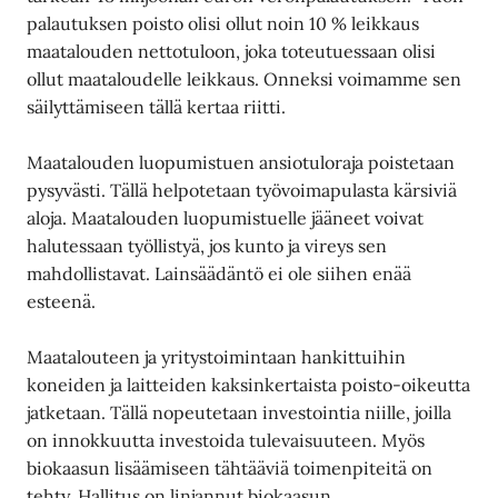
palautuksen poisto olisi ollut noin 10 % leikkaus
maatalouden nettotuloon, joka toteutuessaan olisi
ollut maataloudelle leikkaus. Onneksi voimamme sen
säilyttämiseen tällä kertaa riitti.
Maatalouden luopumistuen ansiotuloraja poistetaan
pysyvästi. Tällä helpotetaan työvoimapulasta kärsiviä
aloja. Maatalouden luopumistuelle jääneet voivat
halutessaan työllistyä, jos kunto ja vireys sen
mahdollistavat. Lainsäädäntö ei ole siihen enää
esteenä.
Maatalouteen ja yritystoimintaan hankittuihin
koneiden ja laitteiden kaksinkertaista poisto-oikeutta
jatketaan. Tällä nopeutetaan investointia niille, joilla
on innokkuutta investoida tulevaisuuteen. Myös
biokaasun lisäämiseen tähtääviä toimenpiteitä on
tehty. Hallitus on linjannut biokaasun