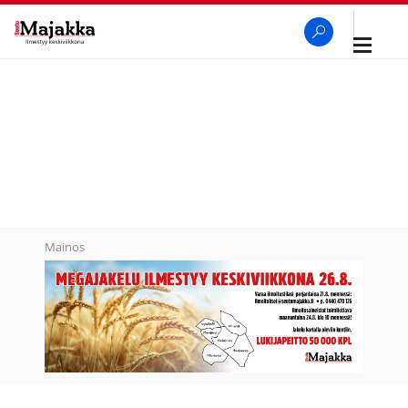
Avaa
navigaa
SeutuMajakka
Haku
Mainos