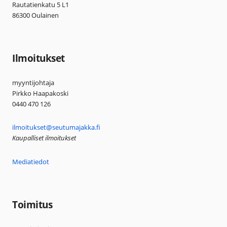
Rautatienkatu 5 L1
86300 Oulainen
Ilmoitukset
myyntijohtaja
Pirkko Haapakoski
0440 470 126
ilmoitukset@seutumajakka.fi
Kaupalliset ilmoitukset
Mediatiedot
Toimitus