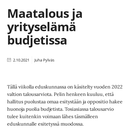
Maatalous ja
yrityselämä
budjetissa
2.10.2021
Juha Pylväs
Tällä viikolla eduskunnassa on käsitelty vuoden 2022
valtion talousarviota. Pelin henkeen kuuluu, että
hallitus puolustaa omaa esitystään ja oppositio hakee
huonoja puolia budjetista. Tosiasiassa talousarvio
tulee kuitenkin voimaan lähes täsmälleen
eduskunnalle esitetyssä muodossa.