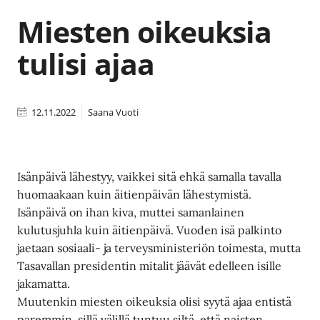
Miesten oikeuksia
tulisi ajaa
12.11.2022
Saana Vuoti
Isänpäivä lähestyy, vaikkei sitä ehkä samalla tavalla
huomaakaan kuin äitienpäivän lähestymistä.
Isänpäivä on ihan kiva, muttei samanlainen
kulutusjuhla kuin äitienpäivä. Vuoden isä palkinto
jaetaan sosiaali- ja terveysministeriön toimesta, mutta
Tasavallan presidentin mitalit jäävät edelleen isille
jakamatta.
Muutenkin miesten oikeuksia olisi syytä ajaa entistä
paremmin, sillä välillä tuntuu siltä, että naisten