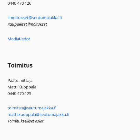
0440 470 126
ilmoitukset@seutumajakka.fi
Kaupalliset ilmoitukset
Mediatiedot
Toimitus
Päätoimittaja
Matti Kuoppala
0440 470 125
toimitus@seutumajakka.fi
matti.kuoppala@seutumajakka.fi
Toimitukselliset asiat