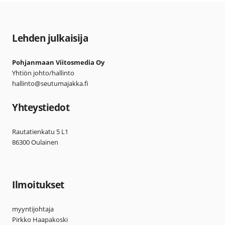
Lehden julkaisija
Pohjanmaan Viitosmedia Oy
Yhtiön johto/hallinto
hallinto@seutumajakka.fi
Yhteystiedot
Rautatienkatu 5 L1
86300 Oulainen
Ilmoitukset
myyntijohtaja
Pirkko Haapakoski