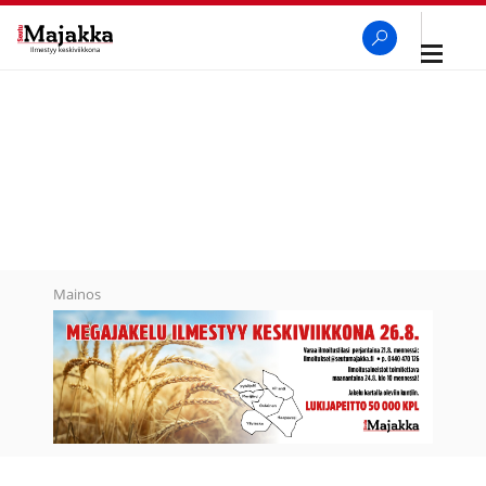
Avaa
navigaa
SeutuMajakka
Haku
Mainos