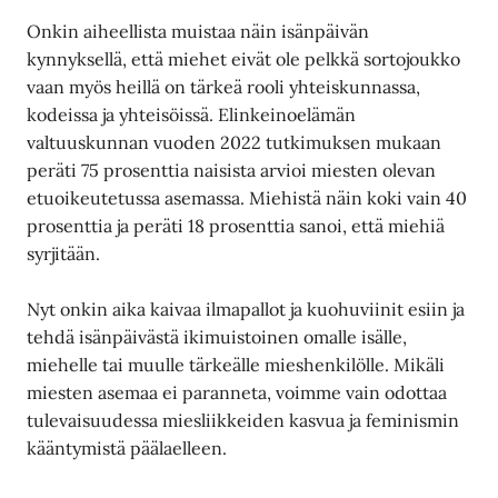
Onkin aiheellista muistaa näin isänpäivän
kynnyksellä, että miehet eivät ole pelkkä sortojoukko
vaan myös heillä on tärkeä rooli yhteiskunnassa,
kodeissa ja yhteisöissä. Elinkeinoelämän
valtuuskunnan vuoden 2022 tutkimuksen mukaan
peräti 75 prosenttia naisista arvioi miesten olevan
etuoikeutetussa asemassa. Miehistä näin koki vain 40
prosenttia ja peräti 18 prosenttia sanoi, että miehiä
syrjitään.
Nyt onkin aika kaivaa ilmapallot ja kuohuviinit esiin ja
tehdä isänpäivästä ikimuistoinen omalle isälle,
miehelle tai muulle tärkeälle mieshenkilölle. Mikäli
miesten asemaa ei paranneta, voimme vain odottaa
tulevaisuudessa miesliikkeiden kasvua ja feminismin
kääntymistä päälaelleen.