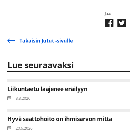
Jaa:
Takaisin Jutut -sivulle
Lue seuraavaksi
Liikuntaetu laajenee eräilyyn
8.8.2026
Hyvä saattohoito on ihmisarvon mitta
20.6.2026