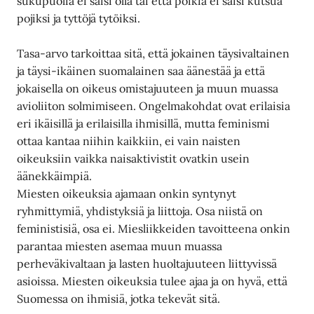
sukupuolia ei saisi olla tai että poikia ei saisi kutsua
pojiksi ja tyttöjä tytöiksi.
Tasa-arvo tarkoittaa sitä, että jokainen täysivaltainen
ja täysi-ikäinen suomalainen saa äänestää ja että
jokaisella on oikeus omistajuuteen ja muun muassa
avioliiton solmimiseen. Ongelmakohdat ovat erilaisia
eri ikäisillä ja erilaisilla ihmisillä, mutta feminismi
ottaa kantaa niihin kaikkiin, ei vain naisten
oikeuksiin vaikka naisaktivistit ovatkin usein
äänekkäimpiä.
Miesten oikeuksia ajamaan onkin syntynyt
ryhmittymiä, yhdistyksiä ja liittoja. Osa niistä on
feministisiä, osa ei. Miesliikkeiden tavoitteena onkin
parantaa miesten asemaa muun muassa
perheväkivaltaan ja lasten huoltajuuteen liittyvissä
asioissa. Miesten oikeuksia tulee ajaa ja on hyvä, että
Suomessa on ihmisiä, jotka tekevät sitä.