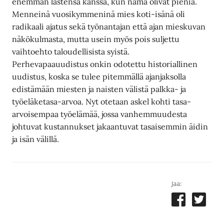
enemmän lastensa kanssa, kun nämä olivat pieniä.
Menneinä vuosikymmeninä mies koti-isänä oli
radikaali ajatus sekä työnantajan että ajan mieskuvan
näkökulmasta, mutta usein myös pois suljettu
vaihtoehto taloudellisista syistä.
Perhevapaauudistus onkin odotettu historiallinen
uudistus, koska se tulee pitemmällä ajanjaksolla
edistämään miesten ja naisten välistä palkka- ja
työeläketasa-arvoa. Nyt otetaan askel kohti tasa-
arvoisempaa työelämää, jossa vanhemmuudesta
johtuvat kustannukset jakaantuvat tasaisemmin äidin
ja isän välillä.
Jaa: