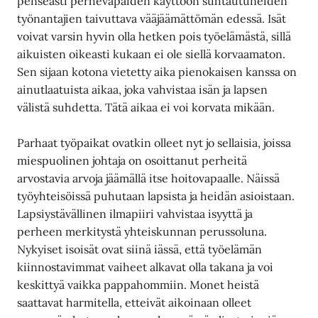
penseästi perhevapaiden käyttöön suhtautuneiden
työnantajien taivuttava vääjäämättömän edessä. Isät
voivat varsin hyvin olla hetken pois työelämästä, sillä
aikuisten oikeasti kukaan ei ole siellä korvaamaton.
Sen sijaan kotona vietetty aika pienokaisen kanssa on
ainutlaatuista aikaa, joka vahvistaa isän ja lapsen
välistä suhdetta. Tätä aikaa ei voi korvata mikään.
Parhaat työpaikat ovatkin olleet nyt jo sellaisia, joissa
miespuolinen johtaja on osoittanut perheitä
arvostavia arvoja jäämällä itse hoitovapaalle. Näissä
työyhteisöissä puhutaan lapsista ja heidän asioistaan.
Lapsiystävällinen ilmapiiri vahvistaa isyyttä ja
perheen merkitystä yhteiskunnan perussoluna.
Nykyiset isoisät ovat siinä iässä, että työelämän
kiinnostavimmat vaiheet alkavat olla takana ja voi
keskittyä vaikka pappahommiin. Monet heistä
saattavat harmitella, etteivät aikoinaan olleet