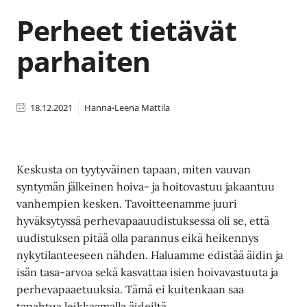
Perheet tietävät
parhaiten
18.12.2021
Hanna-Leena Mattila
Keskusta on tyytyväinen tapaan, miten vauvan
syntymän jälkeinen hoiva- ja hoitovastuu jakaantuu
vanhempien kesken. Tavoitteenamme juuri
hyväksytyssä perhevapaauudistuksessa oli se, että
uudistuksen pitää olla parannus eikä heikennys
nykytilanteeseen nähden. Haluamme edistää äidin ja
isän tasa-arvoa sekä kasvattaa isien hoivavastuuta ja
perhevapaaetuuksia. Tämä ei kuitenkaan saa
tapahtua leikkaamalla äideiltä.