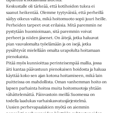
Keskustalle oli tärkeää, että kotihoidon tukea ei
saanut heikentää. Olemme tyytyväisiä, että perheillä
säilyy oikeus valita, mikä hoitomuoto sopii juuri heille.
Perheiden tarpeet ovat erilaisia. Mitä paremmin ne
pystytään huomioimaan, sitä paremmin voivat
perheet ja niiden jäsenet. On äitejä, jotka haluavat
pian vauvalomalta työelämään ja on isejä, jotka
pysähtyvät mielellään omalta urapolulta hoitamaan
pienokaista.
Pitää myös kunnioittaa perinteisempää mallia, jossa
äiti kantaa päävastuun pienokaisen hoidosta ja haluaa
käyttää koko sen ajan kotona hoitamiseen, mikä lain
puitteissa on mahdollista. Oman vanhemman hoito on
lapsen parhainta hoitoa muita hoitomuotoja yhtään
vähättelemättä. Päinvastoin meillä Suomessa on
todella laadukas varhaiskasvatusjärjestelmä.
Uusien perhevapaalakien myötä on aiemmin