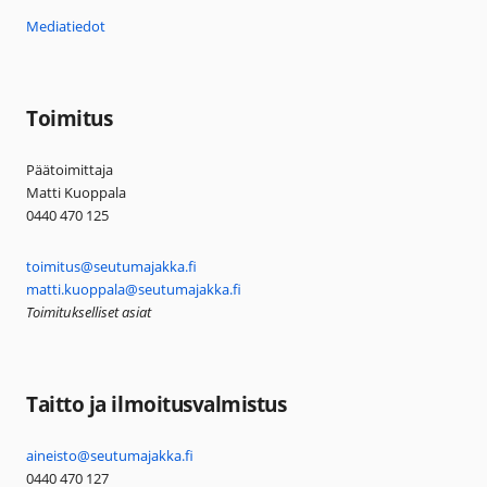
Mediatiedot
Toimitus
Päätoimittaja
Matti Kuoppala
0440 470 125
toimitus@seutumajakka.fi
matti.kuoppala@seutumajakka.fi
Toimitukselliset asiat
Taitto ja ilmoitusvalmistus
aineisto@seutumajakka.fi
0440 470 127