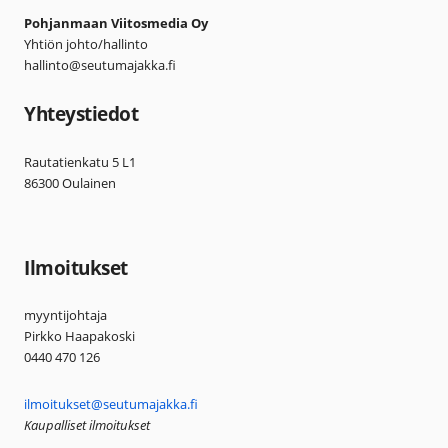
Pohjanmaan Viitosmedia Oy
Yhtiön johto/hallinto
hallinto@seutumajakka.fi
Yhteystiedot
Rautatienkatu 5 L1
86300 Oulainen
Ilmoitukset
myyntijohtaja
Pirkko Haapakoski
0440 470 126
ilmoitukset@seutumajakka.fi
Kaupalliset ilmoitukset