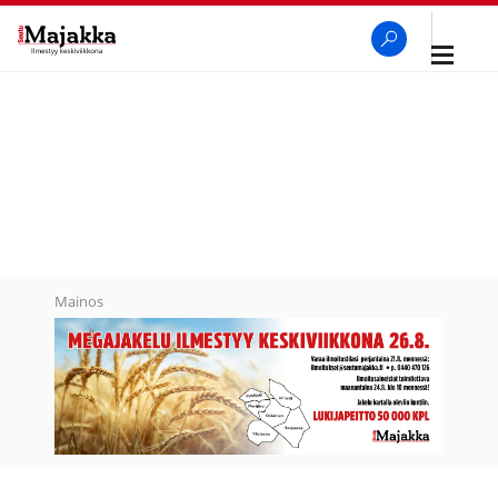
Avaa
navigaa
SeutuMajakka
Haku
Mainos