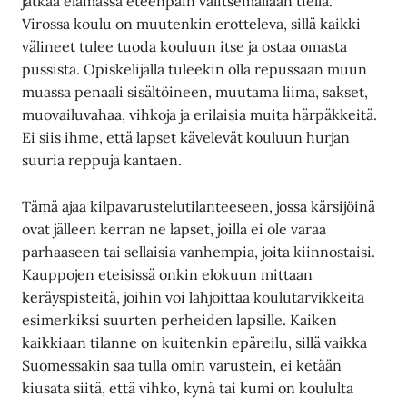
jatkaa elämässä eteenpäin valitsemallaan tiellä.
Virossa koulu on muutenkin erotteleva, sillä kaikki
välineet tulee tuoda kouluun itse ja ostaa omasta
pussista. Opiskelijalla tuleekin olla repussaan muun
muassa penaali sisältöineen, muutama liima, sakset,
muovailuvahaa, vihkoja ja erilaisia muita härpäkkeitä.
Ei siis ihme, että lapset kävelevät kouluun hurjan
suuria reppuja kantaen.
Tämä ajaa kilpavarustelutilanteeseen, jossa kärsijöinä
ovat jälleen kerran ne lapset, joilla ei ole varaa
parhaaseen tai sellaisia vanhempia, joita kiinnostaisi.
Kauppojen eteisissä onkin elokuun mittaan
keräyspisteitä, joihin voi lahjoittaa koulutarvikkeita
esimerkiksi suurten perheiden lapsille. Kaiken
kaikkiaan tilanne on kuitenkin epäreilu, sillä vaikka
Suomessakin saa tulla omin varustein, ei ketään
kiusata siitä, että vihko, kynä tai kumi on koululta