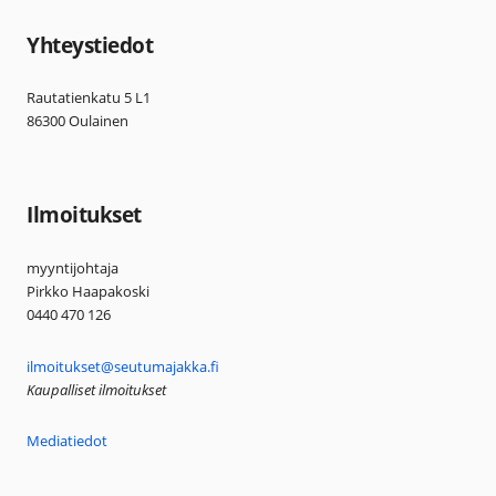
Yhteystiedot
Rautatienkatu 5 L1
86300 Oulainen
Ilmoitukset
myyntijohtaja
Pirkko Haapakoski
0440 470 126
ilmoitukset@seutumajakka.fi
Kaupalliset ilmoitukset
Mediatiedot