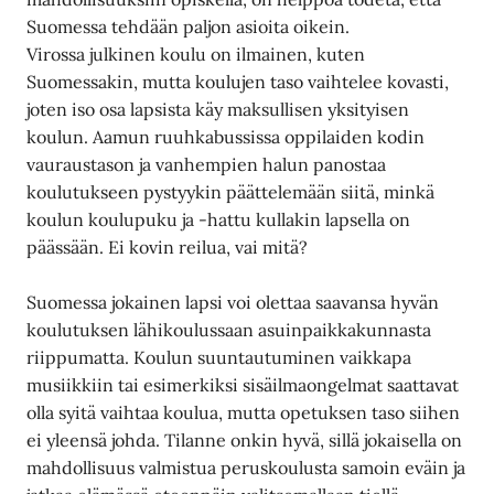
Suomessa tehdään paljon asioita oikein.
Virossa julkinen koulu on ilmainen, kuten
Suomessakin, mutta koulujen taso vaihtelee kovasti,
joten iso osa lapsista käy maksullisen yksityisen
koulun. Aamun ruuhkabussissa oppilaiden kodin
vauraustason ja vanhempien halun panostaa
koulutukseen pystyykin päättelemään siitä, minkä
koulun koulupuku ja -hattu kullakin lapsella on
päässään. Ei kovin reilua, vai mitä?
Suomessa jokainen lapsi voi olettaa saavansa hyvän
koulutuksen lähikoulussaan asuinpaikkakunnasta
riippumatta. Koulun suuntautuminen vaikkapa
musiikkiin tai esimerkiksi sisäilmaongelmat saattavat
olla syitä vaihtaa koulua, mutta opetuksen taso siihen
ei yleensä johda. Tilanne onkin hyvä, sillä jokaisella on
mahdollisuus valmistua peruskoulusta samoin eväin ja