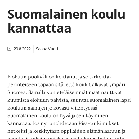
Suomalainen koulu
kannattaa
20.8.2022
Saana Vuoti
Elokuun puoliväli on koittanut ja se tarkoittaa
perinteiseen tapaan sitä, että koulut alkavat ympäri
Suomea. Samalla kun eteläisemmät maat nauttivat
kuumista elokuun päivistä, suuntaa suomalainen lapsi
kouluun aamujen jo kovasti viilentyessä.
Suomalainen koulu on hyvä ja sen käyminen
kannattaa. Jos nyt unohdetaan Pisa-tutkimukset
hetkeksi ja keskitytään oppilaiden elämänlaatuun ja
mahdollisuuksiin opiskella, on helppoa todeta, että