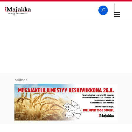
Avaa
navigaa
SeutuMajakka
Haku
Mainos