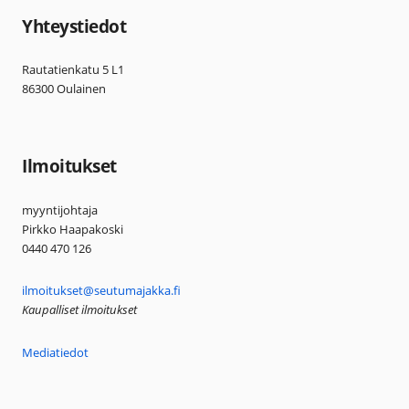
Yhteystiedot
Rautatienkatu 5 L1
86300 Oulainen
Ilmoitukset
myyntijohtaja
Pirkko Haapakoski
0440 470 126
ilmoitukset@seutumajakka.fi
Kaupalliset ilmoitukset
Mediatiedot