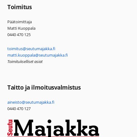
Toimitus
Päätoimittaja
Matti Kuoppala
0440 470 125
toimitus@seutumajakka.fi
matti.kuoppala@seutumajakka.fi
Toimitukselliset asiat
Taitto ja ilmoitusvalmistus
aineisto@seutumajakka.fi
0440 470 127