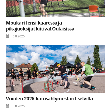
Moukari lensi kaaressa ja
pikajuoksijat kiitivät Oulaisissa
6.8.2026
Vuoden 2026 katusählymestarit selvillä
5.8.2026