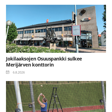
Jokilaaksojen Osuuspankki sulkee
Merijärven konttorin
6.8.2026