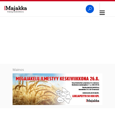
Avaa
navigaa
SeutuMajakka
Haku
Mainos