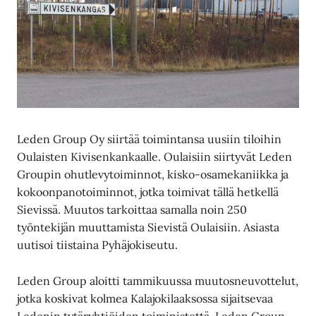
Leden Group Oy siirtää toimintansa uusiin tiloihin
Oulaisten Kivisenkankaalle. Oulaisiin siirtyvät Leden
Groupin ohutlevytoiminnot, kisko-osamekaniikka ja
kokoonpanotoiminnot, jotka toimivat tällä hetkellä
Sievissä. Muutos tarkoittaa samalla noin 250
työntekijän muuttamista Sievistä Oulaisiin. Asiasta
uutisoi tiistaina Pyhäjokiseutu.
Leden Group aloitti tammikuussa muutosneuvottelut,
jotka koskivat kolmea Kalajokilaaksossa sijaitsevaa
Ledenin tytäryhtiöiden toimipistettä. Leden Group