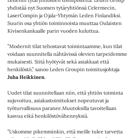
yhdistää nyt Suomen tytäryhtiönsä Celermecin,
LaserCompin ja Ojala-Yhtymän Leden Finlandiksi.
Suurin osa yhtiön toiminnoista muuttaa Oulaisten
Kivisenkankaalle parin vuoden kuluttua.
”Modernit tilat tehostavat toimintaamme, kun tilat
voidaan suunnitella nähtävissä olevien tarpeidemme
mukaisesti. Siitä hyötyvät sekä asiakkaat että
henkilöstö,” sanoo Leden Groupin toimitusjohtaja
Juha Heikkinen
.
Uudet tilat suunnitellaan niin, että yhtiön toiminta
sujuvoituu, asiakastoimitukset nopeutuvat ja
työturvallisuus paranee.Muutoksilla tavoitellaan
kasvua eikä henkilöstövähennyksiä.
”Uskomme pikemminkin, että meille tulee tarvetta