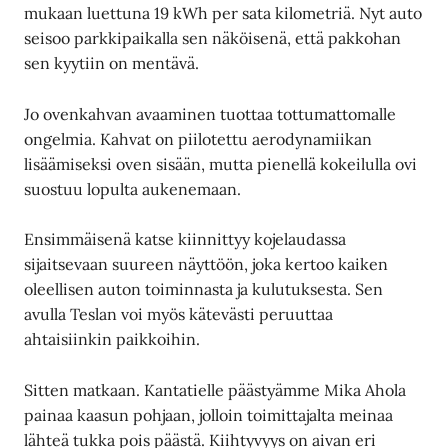
mukaan luettuna 19 kWh per sata kilometriä. Nyt auto
seisoo parkkipaikalla sen näköisenä, että pakkohan
sen kyytiin on mentävä.
Jo ovenkahvan avaaminen tuottaa tottumattomalle
ongelmia. Kahvat on piilotettu aerodynamiikan
lisäämiseksi oven sisään, mutta pienellä kokeilulla ovi
suostuu lopulta aukenemaan.
Ensimmäisenä katse kiinnittyy kojelaudassa
sijaitsevaan suureen näyttöön, joka kertoo kaiken
oleellisen auton toiminnasta ja kulutuksesta. Sen
avulla Teslan voi myös kätevästi peruuttaa
ahtaisiinkin paikkoihin.
Sitten matkaan. Kantatielle päästyämme Mika Ahola
painaa kaasun pohjaan, jolloin toimittajalta meinaa
lähteä tukka pois päästä. Kiihtyvyys on aivan eri