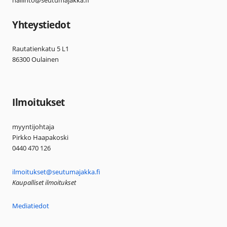
hallinto@seutumajakka.fi
Yhteystiedot
Rautatienkatu 5 L1
86300 Oulainen
Ilmoitukset
myyntijohtaja
Pirkko Haapakoski
0440 470 126
ilmoitukset@seutumajakka.fi
Kaupalliset ilmoitukset
Mediatiedot