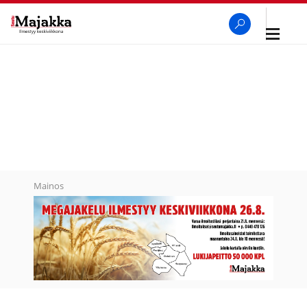
Avaa
navigaa
SeutuMajakka
Haku
Mainos