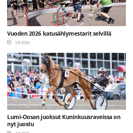
Vuoden 2026 katusählymestarit selvillä
5.8.2026
Lumi-Oosan juoksut Kuninkuusraveissa on
nyt juostu