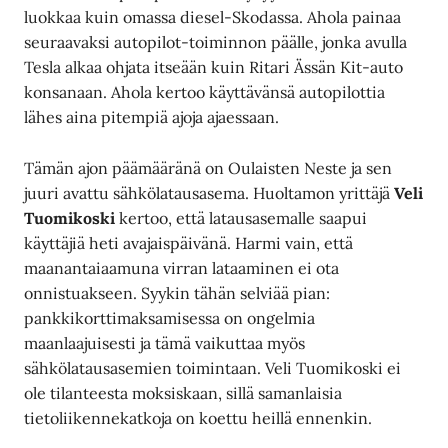
luokkaa kuin omassa diesel-Skodassa. Ahola painaa
seuraavaksi autopilot-toiminnon päälle, jonka avulla
Tesla alkaa ohjata itseään kuin Ritari Ässän Kit-auto
konsanaan. Ahola kertoo käyttävänsä autopilottia
lähes aina pitempiä ajoja ajaessaan.
Tämän ajon päämääränä on Oulaisten Neste ja sen
juuri avattu sähkölatausasema. Huoltamon yrittäjä
Veli
Tuomikoski
kertoo, että latausasemalle saapui
käyttäjiä heti avajaispäivänä. Harmi vain, että
maanantaiaamuna virran lataaminen ei ota
onnistuakseen. Syykin tähän selviää pian:
pankkikorttimaksamisessa on ongelmia
maanlaajuisesti ja tämä vaikuttaa myös
sähkölatausasemien toimintaan. Veli Tuomikoski ei
ole tilanteesta moksiskaan, sillä samanlaisia
tietoliikennekatkoja on koettu heillä ennenkin.