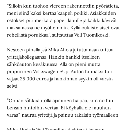
”Silloin kun tuohon viereen rakennettiin pyörätietä,
meni siinä kaksi kertaa kaapeli poikki. Asiakkaiden
ostokset piti merkata paperilapulle ja kaikki kävivät
maksamassa ne myöhemmin. Kyllä oulaistelaiset ovat
rehellistä porukkaa”, suitsuttaa Veli Tuomikoski.
Nesteen pihalla jää Mika Ahola jututtamaan tuttua
yrittäjäkollegaansa. Hänkin hankki itselleen
sähköauton kesäkuussa. Alla on pieni mutta
pippurinen Volkswagen eUp. Auton hinnaksi tuli
vajaat 25 000 euroa ja hankinnan syykin oli varsin
selvä.
”Onhan sähköautolla ajaminen halpaa, kun noihin
bensan hintoihin vertaa. Ei köyhällä ole muuhun
varaa”, nauraa yrittäjä ja painuu takaisin työmaalleen.
Mika Ahola ja Veli Tuomikoski yhtyvät kaverin