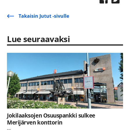
Takaisin Jutut -sivulle
Lue seuraavaksi
Jokilaaksojen Osuuspankki sulkee
Merijärven konttorin