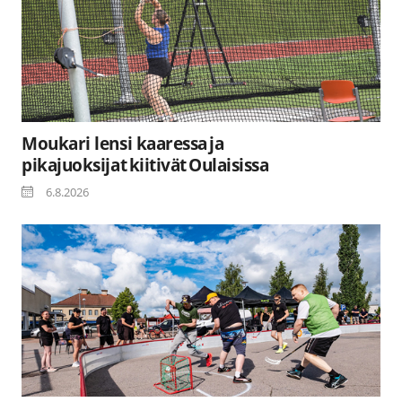
Moukari lensi kaaressa ja
pikajuoksijat kiitivät Oulaisissa
6.8.2026