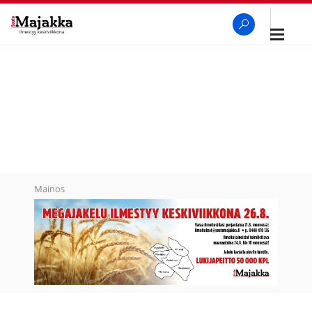
Avaa
navigaa
SeutuMajakka
Haku
Mainos