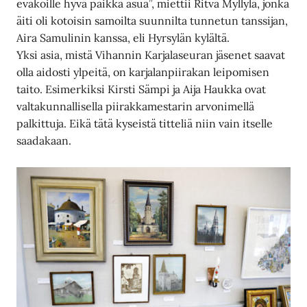
evakoille hyvä paikka asua”, miettii Ritva Myllylä, jonka
äiti oli kotoisin samoilta suunnilta tunnetun tanssijan,
Aira Samulinin kanssa, eli Hyrsylän kylältä.
Yksi asia, mistä Vihannin Karjalaseuran jäsenet saavat
olla aidosti ylpeitä, on karjalanpiirakan leipomisen
taito. Esimerkiksi Kirsti Sämpi ja Aija Haukka ovat
valtakunnallisella piirakkamestarin arvonimellä
palkittuja. Eikä tätä kyseistä titteliä niin vain itselle
saadakaan.