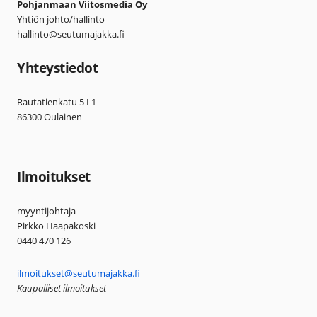
Pohjanmaan Viitosmedia Oy
Yhtiön johto/hallinto
hallinto@seutumajakka.fi
Yhteystiedot
Rautatienkatu 5 L1
86300 Oulainen
Ilmoitukset
myyntijohtaja
Pirkko Haapakoski
0440 470 126
ilmoitukset@seutumajakka.fi
Kaupalliset ilmoitukset