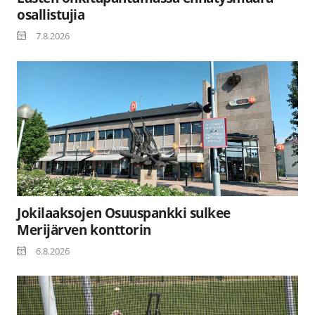
osallistujia
7.8.2026
Jokilaaksojen Osuuspankki sulkee
Merijärven konttorin
6.8.2026