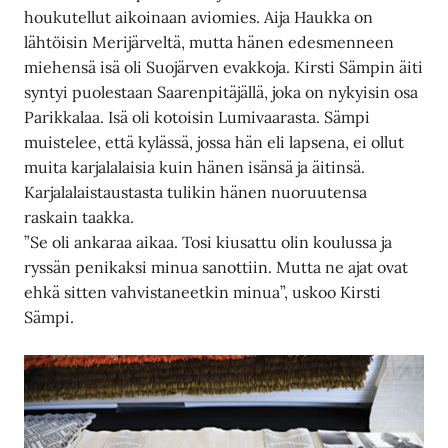
houkutellut aikoinaan aviomies. Aija Haukka on
lähtöisin Merijärveltä, mutta hänen edesmenneen
miehensä isä oli Suojärven evakkoja. Kirsti Sämpin äiti
syntyi puolestaan Saarenpitäjällä, joka on nykyisin osa
Parikkalaa. Isä oli kotoisin Lumivaarasta. Sämpi
muistelee, että kylässä, jossa hän eli lapsena, ei ollut
muita karjalalaisia kuin hänen isänsä ja äitinsä.
Karjalalaistaustasta tulikin hänen nuoruutensa
raskain taakka.
”Se oli ankaraa aikaa. Tosi kiusattu olin koulussa ja
ryssän penikaksi minua sanottiin. Mutta ne ajat ovat
ehkä sitten vahvistaneetkin minua”, uskoo Kirsti
Sämpi.