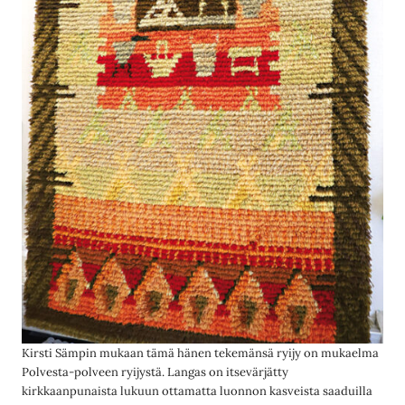
Kirsti Sämpin mukaan tämä hänen tekemänsä ryijy on mukaelma
Polvesta-polveen ryijystä. Langas on itsevärjätty
kirkkaanpunaista lukuun ottamatta luonnon kasveista saaduilla