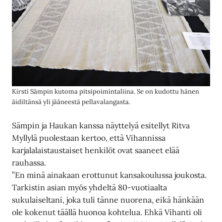
Kirsti Sämpin kutoma pitsipoimintaliina. Se on kudottu hänen
äidiltänsä yli jääneestä pellavalangasta.
Sämpin ja Haukan kanssa näyttelyä esitellyt Ritva
Myllylä puolestaan kertoo, että Vihannissa
karjalalaistaustaiset henkilöt ovat saaneet elää
rauhassa.
”En minä ainakaan erottunut kansakoulussa joukosta.
Tarkistin asian myös yhdeltä 80-vuotiaalta
sukulaiseltani, joka tuli tänne nuorena, eikä hänkään
ole kokenut täällä huonoa kohtelua. Ehkä Vihanti oli