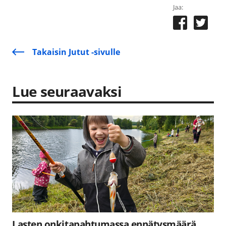
Jaa:
Takaisin Jutut -sivulle
Lue seuraavaksi
Lasten onkitapahtumassa ennätysmäärä