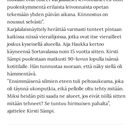
puolenkymmentä erilaista leivonnaista opetan
tekemään yhden päivän aikana. Kiinnostus on
noussut selvästi”.
Karjalalaisnäyttely herättää varmasti tunteet pintaan
kaikissa niissä vierailijoissa, jotka ovat itse vierailleet
joskus kyseisellä alueella. Aija Haukka kertoo
käyneensä Sortavalassa noin 15 vuotta sitten. Kirsti
Sämpi puolestaan matkusti 90-luvun lopulla isänsä
kotitilalle. Hän tunnustaa suoraan, että näky siellä oli
hämmentävä.
”Ensimmäisenä silmien eteen tuli peltoaukeama, joka
oli täynnä ukonputkia, eikä pellolle oltu tehty mitään.
Miksi heidän piti saada ne alueet, jos eivät niillä sitten
mitään tehneet? Se tuntuu hirmuisen pahalta”,
ajattelee Kirsti Sämpi.