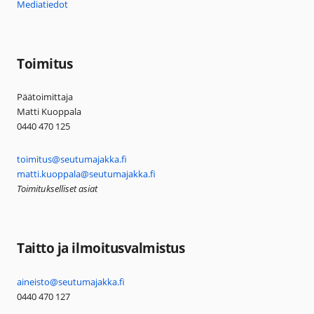
Mediatiedot
Toimitus
Päätoimittaja
Matti Kuoppala
0440 470 125
toimitus@seutumajakka.fi
matti.kuoppala@seutumajakka.fi
Toimitukselliset asiat
Taitto ja ilmoitusvalmistus
aineisto@seutumajakka.fi
0440 470 127