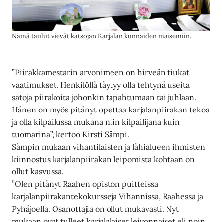
Nämä taulut vievät katsojan Karjalan kunnaiden maisemiin.
”Piirakkamestarin arvonimeen on hirveän tiukat
vaatimukset. Henkilöllä täytyy olla tehtynä useita
satoja piirakoita johonkin tapahtumaan tai juhlaan.
Hänen on myös pitänyt opettaa karjalanpiirakan tekoa
ja olla kilpailussa mukana niin kilpailijana kuin
tuomarina”, kertoo Kirsti Sämpi.
Sämpin mukaan vihantilaisten ja lähialueen ihmisten
kiinnostus karjalanpiirakan leipomista kohtaan on
ollut kasvussa.
”Olen pitänyt Raahen opiston puitteissa
karjalanpiirakantekokursseja Vihannissa, Raahessa ja
Pyhäjoella. Osanottajia on ollut mukavasti. Nyt
mukaan ovat tulleet karjalalaiset leivonnaiset eli noin