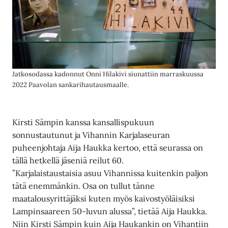
Jatkosodassa kadonnut Onni Hilakivi siunattiin marraskuussa
2022 Paavolan sankarihautausmaalle.
Kirsti Sämpin kanssa kansallispukuun
sonnustautunut ja Vihannin Karjalaseuran
puheenjohtaja Aija Haukka kertoo, että seurassa on
tällä hetkellä jäseniä reilut 60.
”Karjalaistaustaisia asuu Vihannissa kuitenkin paljon
tätä enemmänkin. Osa on tullut tänne
maatalousyrittäjäksi kuten myös kaivostyöläisiksi
Lampinsaareen 50-luvun alussa”, tietää Aija Haukka.
Niin Kirsti Sämpin kuin Aija Haukankin on Vihantiin