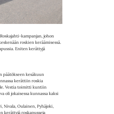
a Roskajahti-kampanjan, johon
t keskenään roskien keräämisessä.
pussia. Eniten kerättyjä
iin päätökseen kesäkuun
unnassa kerättiin roskia
le. Vestia toimitti kuntiin
ava oli jokaisessa kunnassa kaksi
i, Nivala, Oulainen, Pyhäjoki,
en kerättyjä roskapusseja