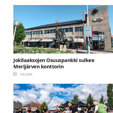
Jokilaaksojen Osuuspankki sulkee
Merijärven konttorin
6.8.2026