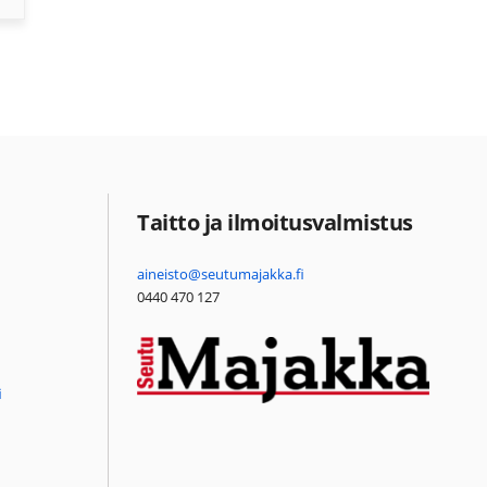
Taitto ja ilmoitusvalmistus
aineisto@seutumajakka.fi
0440 470 127
i