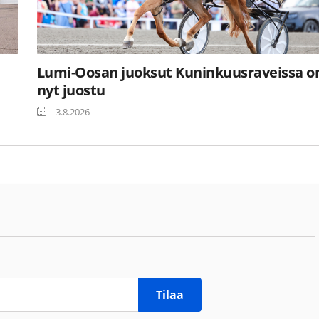
Lumi-Oosan juoksut Kuninkuusraveissa o
nyt juostu
3.8.2026
Tilaa