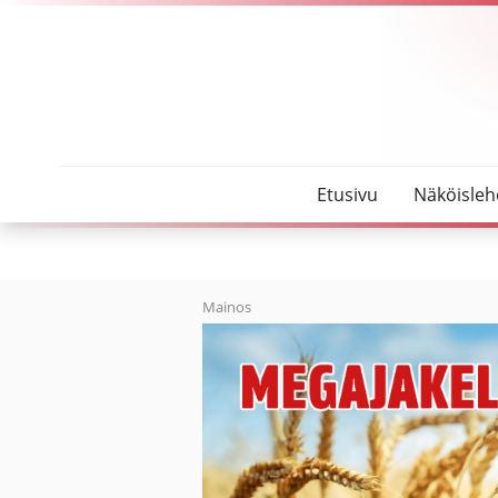
SeutuMajakka
Vestian Roskajahdissa kerättiin lähes 1400 pussia r
Etusivu
Näköisleh
Mainos