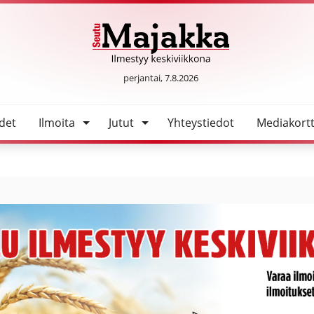
oskia – Oulaisissa isoin roskasaalis
SeutuMajakka
perjantai, 7.8.2026
det
Ilmoita
Jutut
Yhteystiedot
Mediakortt