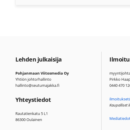
Lehden julkaisija
Ilmoitu
Pohjanmaan Viitosmedia Oy
myyntijohta
Yhtiön johto/hallinto
Pirkko Haa
hallinto@seutumajakka.fi
0440 470 12
Yhteystiedot
ilmoitukset
Kaupalliset 
Rautatienkatu 5 L1
Mediatiedo
86300 Oulainen