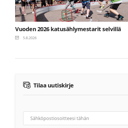
Vuoden 2026 katusählymestarit selvillä
5.8.2026
Tilaa uutiskirje