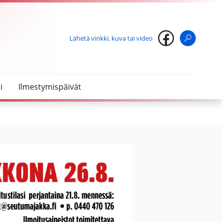
Lähetä vinkki, kuva tai video
Haku
i
Ilmestymispäivät