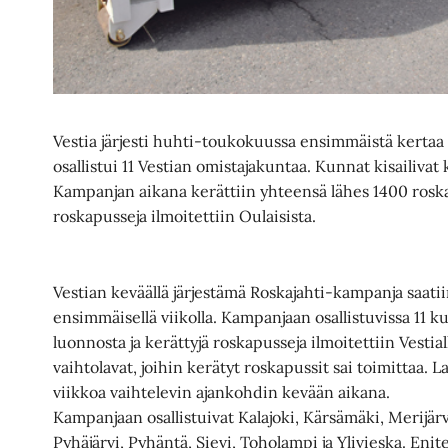
Vestia järjesti huhti-toukokuussa ensimmäistä kerta
osallistui 11 Vestian omistajakuntaa. Kunnat kisailiva
Kampanjan aikana kerättiin yhteensä lähes 1400 roska
roskapusseja ilmoitettiin Oulaisista.
Vestian keväällä järjestämä Roskajahti-kampanja saat
ensimmäisellä viikolla. Kampanjaan osallistuvissa 11 k
luonnosta ja kerättyjä roskapusseja ilmoitettiin Vestial
vaihtolavat, joihin kerätyt roskapussit sai toimittaa. L
viikkoa vaihtelevin ajankohdin kevään aikana.
Kampanjaan osallistuivat Kalajoki, Kärsämäki, Merijärv
Pyhäjärvi, Pyhäntä, Sievi, Toholampi ja Ylivieska. Enit