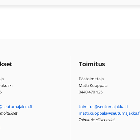
kset
Toimitus
ja
Päätoimittaja
pakoski
Matti Kuoppala
6
0440 470 125
@seutumajakka.fi
toimitus@seutumajakka.fi
ilmoitukset
matti.kuoppala@seutumajakka.f
Toimitukselliset asiat
t