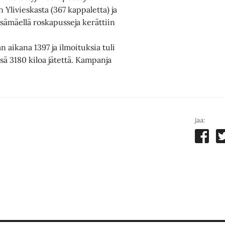
n Ylivieskasta (367 kappaletta) ja
sämäellä roskapusseja kerättiin
 aikana 1397 ja ilmoituksia tuli
sä 3180 kiloa jätettä. Kampanja
Jaa: