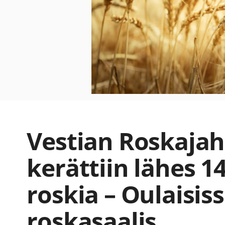
Vestian Roskajah
kerättiin lähes 1
roskia – Oulaisiss
roskasaalis