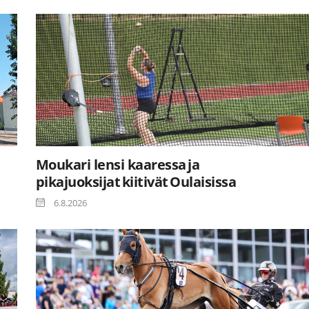
Moukari lensi kaaressa ja
pikajuoksijat kiitivät Oulaisissa
6.8.2026