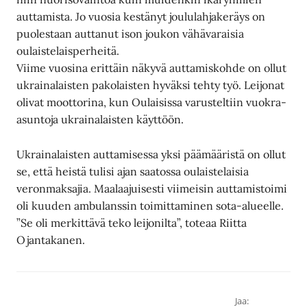
auttamista. Jo vuosia kestänyt joululahjakeräys on
puolestaan auttanut ison joukon vähävaraisia
oulaistelaisperheitä.
Viime vuosina erittäin näkyvä auttamiskohde on ollut
ukrainalaisten pakolaisten hyväksi tehty työ. Leijonat
olivat moottorina, kun Oulaisissa varusteltiin vuokra-
asuntoja ukrainalaisten käyttöön.
Ukrainalaisten auttamisessa yksi päämääristä on ollut
se, että heistä tulisi ajan saatossa oulaistelaisia
veronmaksajia. Maalaajuisesti viimeisin auttamistoimi
oli kuuden ambulanssin toimittaminen sota-alueelle.
”Se oli merkittävä teko leijonilta”, toteaa Riitta
Ojantakanen.
Jaa: