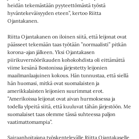
heidän tekemästään pyyteettömästä työstä
hyväntekeväisyyden eteen”, kertoo Riitta
Ojantakanen.
Riitta Ojantakanen on iloinen siitä, että leijonat ovat
päässeet tekemään taas työtään ”normaalisti” pitkän
korona-ajan jälkeen. Yksi Ojantakasen
piirikuvernöörikauden kohokohdista oli eittämättä
viime kesänä Bostonissa järjestetty leijonien
maailmanlaajuinen kokous. Hän tunnustaa, että siellä
hän huomasi, mitkä ovat suomalaisten ja
amerikkalaisten leijonien suurimmat erot.
”Amerikoissa leijonat ovat aivan hurmoksessa ja
todella ylpeitä siitä, että kuuluvat tähän järjestöön. Me
suomalaiset taas olemme tässä suhteessa paljon
vaatimattomampia”.
Sairaanhoitajana työskentelevälle Riitta Ojantakaselle