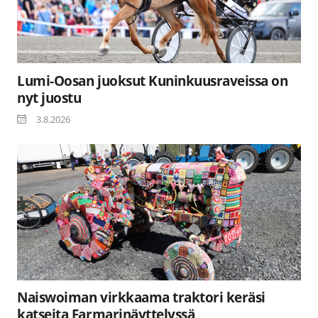
Lumi-Oosan juoksut Kuninkuusraveissa on
nyt juostu
3.8.2026
Naiswoiman virkkaama traktori keräsi
katseita Farmarinäyttelyssä