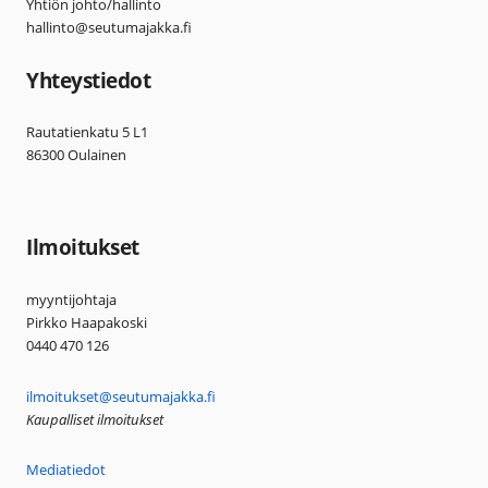
Yhtiön johto/hallinto
hallinto@seutumajakka.fi
Yhteystiedot
Rautatienkatu 5 L1
86300 Oulainen
Ilmoitukset
myyntijohtaja
Pirkko Haapakoski
0440 470 126
ilmoitukset@seutumajakka.fi
Kaupalliset ilmoitukset
Mediatiedot