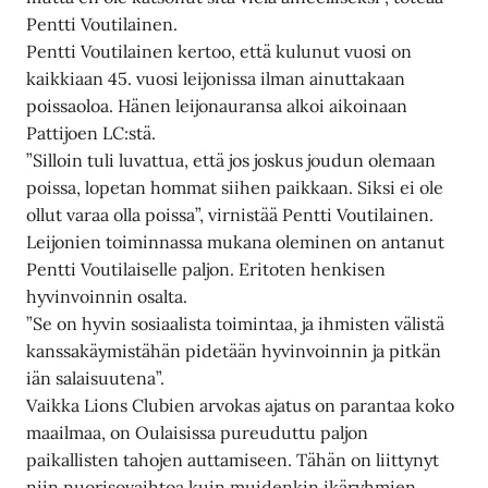
Pentti Voutilainen.
Pentti Voutilainen kertoo, että kulunut vuosi on
kaikkiaan 45. vuosi leijonissa ilman ainuttakaan
poissaoloa. Hänen leijonauransa alkoi aikoinaan
Pattijoen LC:stä.
”Silloin tuli luvattua, että jos joskus joudun olemaan
poissa, lopetan hommat siihen paikkaan. Siksi ei ole
ollut varaa olla poissa”, virnistää Pentti Voutilainen.
Leijonien toiminnassa mukana oleminen on antanut
Pentti Voutilaiselle paljon. Eritoten henkisen
hyvinvoinnin osalta.
”Se on hyvin sosiaalista toimintaa, ja ihmisten välistä
kanssakäymistähän pidetään hyvinvoinnin ja pitkän
iän salaisuutena”.
Vaikka Lions Clubien arvokas ajatus on parantaa koko
maailmaa, on Oulaisissa pureuduttu paljon
paikallisten tahojen auttamiseen. Tähän on liittynyt
niin nuorisovaihtoa kuin muidenkin ikäryhmien