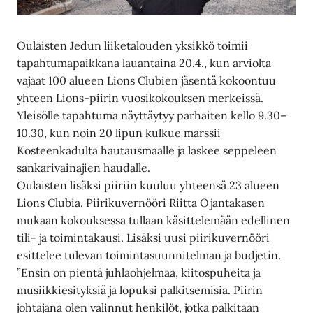
Oulaisten Jedun liiketalouden yksikkö toimii
tapahtumapaikkana lauantaina 20.4., kun arviolta
vajaat 100 alueen Lions Clubien jäsentä kokoontuu
yhteen Lions-piirin vuosikokouksen merkeissä.
Yleisölle tapahtuma näyttäytyy parhaiten kello 9.30–
10.30, kun noin 20 lipun kulkue marssii
Kosteenkadulta hautausmaalle ja laskee seppeleen
sankarivainajien haudalle.
Oulaisten lisäksi piiriin kuuluu yhteensä 23 alueen
Lions Clubia. Piirikuvernööri Riitta Ojantakasen
mukaan kokouksessa tullaan käsittelemään edellinen
tili- ja toimintakausi. Lisäksi uusi piirikuvernööri
esittelee tulevan toimintasuunnitelman ja budjetin.
”Ensin on pientä juhlaohjelmaa, kiitospuheita ja
musiikkiesityksiä ja lopuksi palkitsemisia. Piirin
johtajana olen valinnut henkilöt, jotka palkitaan