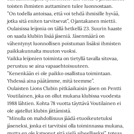
toisten ihmisten auttaminen tulee luonnostaan.
”On todella antoisaa, että voi tehdä ihmisille hyvää,
jotka sitä eniten tarvitsevat”, Ojantakanen miettii.
Oulaisissa leijonia on tällä hetkellä 23. Suurin haaste
on saada klubiin lisää jäseniä. Jäsenmäärä on
vähentynyt luonnollisen poistuman lisäksi ihmisten
paikkakunnalta muuton vuoksi.
Vaikka leijonien toiminta on tietyllä tavalla sitovaa,
perustuu se aina vapaaehtoisuuteen.
”Kenenkään ei ole paikko osallistua toimintaan.
Yhdessä aina päätämme, mitä teemme”.
Oulaisten Lions Clubin pitkäaikaisin jäsen on Pentti
Voutilainen, joka on ollut mukana klubissa vuodesta
1988 lähtien. Kohta 78 vuotta täyttävä Voutilainen ei
ole ajatellut klubin jättämistä.
”Minulla on mahdollisuus jäädä etuoikeutetuksi
jäseneksi, jonka ei tarvitsisi olla toiminnassa mukana,
mutta en ole katsonut sitä vielä aiheelliseksi”, toteaa