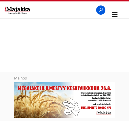
Avaa
navigaa
SeutuMajakka
Haku
Mainos