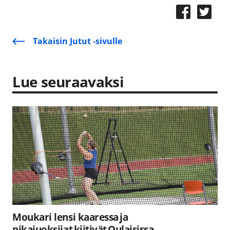
Takaisin Jutut -sivulle
Lue seuraavaksi
Moukari lensi kaaressa ja
pikajuoksijat kiitivät Oulaisissa