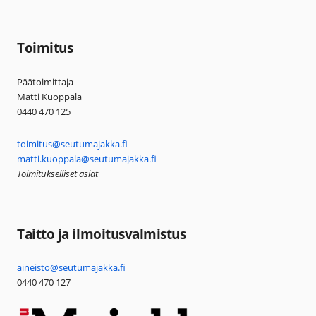
Toimitus
Päätoimittaja
Matti Kuoppala
0440 470 125
toimitus@seutumajakka.fi
matti.kuoppala@seutumajakka.fi
Toimitukselliset asiat
Taitto ja ilmoitusvalmistus
aineisto@seutumajakka.fi
0440 470 127