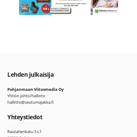
Lehden julkaisija
Pohjanmaan Viitosmedia Oy
Yhtiön johto/hallinto
hallinto@seutumajakka.fi
Yhteystiedot
Rautatienkatu 5 L1