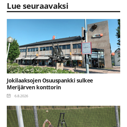
Lue seuraavaksi
Jokilaaksojen Osuuspankki sulkee
Merijärven konttorin
6.8.2026