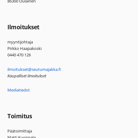
86300 Oulainen
Ilmoitukset
myyntijohtaja
Pirkko Haapakoski
0440 470 126
ilmoitukset@seutumajakka.fi
Kaupalliset ilmoitukset
Mediatiedot
Toimitus
Päätoimittaja
Matti Kuoppala