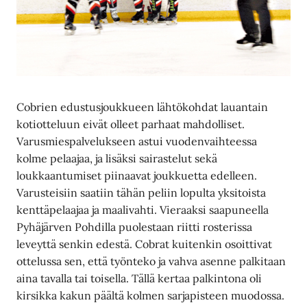
Cobrien edustusjoukkueen lähtökohdat lauantain
kotiotteluun eivät olleet parhaat mahdolliset.
Varusmiespalvelukseen astui vuodenvaihteessa
kolme pelaajaa, ja lisäksi sairastelut sekä
loukkaantumiset piinaavat joukkuetta edelleen.
Varusteisiin saatiin tähän peliin lopulta yksitoista
kenttäpelaajaa ja maalivahti. Vieraaksi saapuneella
Pyhäjärven Pohdilla puolestaan riitti rosterissa
leveyttä senkin edestä. Cobrat kuitenkin osoittivat
ottelussa sen, että työnteko ja vahva asenne palkitaan
aina tavalla tai toisella. Tällä kertaa palkintona oli
kirsikka kakun päältä kolmen sarjapisteen muodossa.