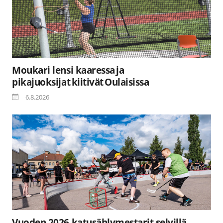
Moukari lensi kaaressa ja
pikajuoksijat kiitivät Oulaisissa
6.8.2026
Vuoden 2026 katusählymestarit selvillä