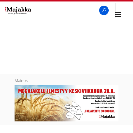
Avaa
navigaa
SeutuMajakka
Haku
Mainos