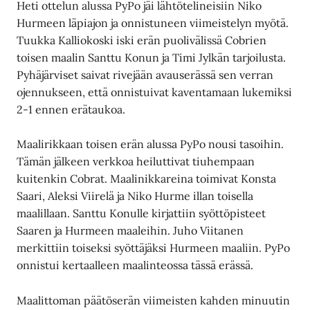
Heti ottelun alussa PyPo jäi lähtötelineisiin Niko
Hurmeen läpiajon ja onnistuneen viimeistelyn myötä.
Tuukka Kalliokoski iski erän puolivälissä Cobrien
toisen maalin Santtu Konun ja Timi Jylkän tarjoilusta.
Pyhäjärviset saivat rivejään avauserässä sen verran
ojennukseen, että onnistuivat kaventamaan lukemiksi
2-1 ennen erätaukoa.
Maalirikkaan toisen erän alussa PyPo nousi tasoihin.
Tämän jälkeen verkkoa heiluttivat tiuhempaan
kuitenkin Cobrat. Maalinikkareina toimivat Konsta
Saari, Aleksi Viirelä ja Niko Hurme illan toisella
maalillaan. Santtu Konulle kirjattiin syöttöpisteet
Saaren ja Hurmeen maaleihin. Juho Viitanen
merkittiin toiseksi syöttäjäksi Hurmeen maaliin. PyPo
onnistui kertaalleen maalinteossa tässä erässä.
Maalittoman päätöserän viimeisten kahden minuutin