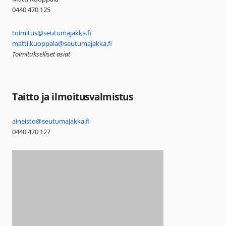
0440 470 125
toimitus@seutumajakka.fi
matti.kuoppala@seutumajakka.fi
Toimitukselliset asiat
Taitto ja ilmoitusvalmistus
aineisto@seutumajakka.fi
0440 470 127