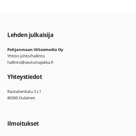
Lehden julkaisija
Pohjanmaan Viitosmedia Oy
Yhtiön johto/hallinto
hallinto@seutumajakka.fi
Yhteystiedot
Rautatienkatu 5 L1
86300 Oulainen
Ilmoitukset