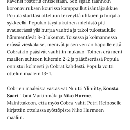
kavensi rosteria entisestään. Sen sijaan taannoin
koronaviruksen kourissa kamppaillut isäntäjoukkue
Popula starttasi otteluun terveyttä uhkuen ja hurjalla
sykkeellä. Populan täysilukuinen miehistö piti
avauserässä yllä hurjaa vauhtia ja takoi tulostaululle
hämmentävät 8-0 lukemat. Toisessa ja kolmannessa
erässä vieskalaiset menivät jo sen verran hapoille että
Cobratkin pääsivät vauhtiin mukaan. Toinen erä meni
maalien suhteen lukemin 2-2 ja päätöserässä Popula
onnistui kolmesti ja Cobrat kahdesti. Popula voitti
ottelun maalein 13-4.
Cobrien maaleista vastasivat Nuutti Yliniitty,
Konsta
Saari
, Tomi Martinmäki ja
Niko Hurme
.
Mainittakoon, että myös Cobra-vahti Petri Heinoselle
kirjattiin ottelussa syöttöpiste Niko Hurmeen
maaliin.