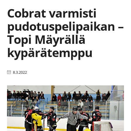
Cobrat varmisti
pudotuspelipaikan –
Topi Mäyrällä
kypärätemppu
8.3.2022