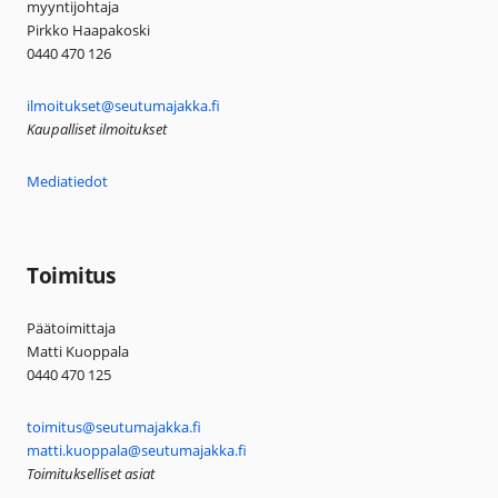
myyntijohtaja
Pirkko Haapakoski
0440 470 126
ilmoitukset@seutumajakka.fi
Kaupalliset ilmoitukset
Mediatiedot
Toimitus
Päätoimittaja
Matti Kuoppala
0440 470 125
toimitus@seutumajakka.fi
matti.kuoppala@seutumajakka.fi
Toimitukselliset asiat