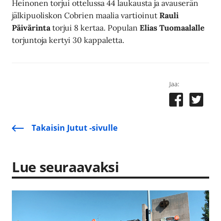
Heinonen torjui ottelussa 44 laukausta ja avauserän
jälkipuoliskon Cobrien maalia vartioinut
Rauli
Päivärinta
torjui 8 kertaa. Populan
Elias Tuomaalalle
torjuntoja kertyi 30 kappaletta.
Jaa:
Takaisin Jutut -sivulle
Lue seuraavaksi