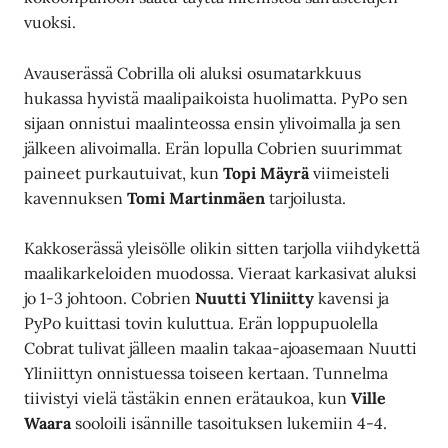
vuoksi.
Avauserässä Cobrilla oli aluksi osumatarkkuus
hukassa hyvistä maalipaikoista huolimatta. PyPo sen
sijaan onnistui maalinteossa ensin ylivoimalla ja sen
jälkeen alivoimalla. Erän lopulla Cobrien suurimmat
paineet purkautuivat, kun
Topi Mäyrä
viimeisteli
kavennuksen
Tomi Martinmäen
tarjoilusta.
Kakkoserässä yleisölle olikin sitten tarjolla viihdykettä
maalikarkeloiden muodossa. Vieraat karkasivat aluksi
jo 1-3 johtoon. Cobrien
Nuutti Yliniitty
kavensi ja
PyPo kuittasi tovin kuluttua. Erän loppupuolella
Cobrat tulivat jälleen maalin takaa-ajoasemaan Nuutti
Yliniittyn onnistuessa toiseen kertaan. Tunnelma
tiivistyi vielä tästäkin ennen erätaukoa, kun
Ville
Waara
sooloili isännille tasoituksen lukemiin 4-4.