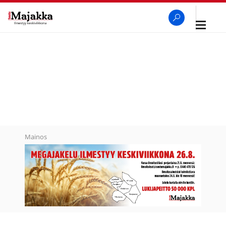
Avaa
navigaa
SeutuMajakka
Haku
Mainos