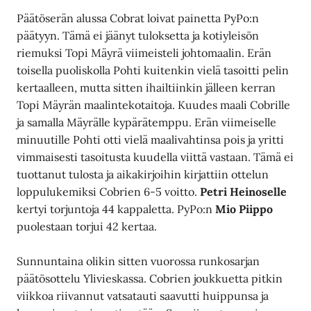
Päätöserän alussa Cobrat loivat painetta PyPo:n
päätyyn. Tämä ei jäänyt tuloksetta ja kotiyleisön
riemuksi Topi Mäyrä viimeisteli johtomaalin. Erän
toisella puoliskolla Pohti kuitenkin vielä tasoitti pelin
kertaalleen, mutta sitten ihailtiinkin jälleen kerran
Topi Mäyrän maalintekotaitoja. Kuudes maali Cobrille
ja samalla Mäyrälle kypärätemppu. Erän viimeiselle
minuutille Pohti otti vielä maalivahtinsa pois ja yritti
vimmaisesti tasoitusta kuudella viittä vastaan. Tämä ei
tuottanut tulosta ja aikakirjoihin kirjattiin ottelun
loppulukemiksi Cobrien 6-5 voitto.
Petri Heinoselle
kertyi torjuntoja 44 kappaletta. PyPo:n
Mio Piippo
puolestaan torjui 42 kertaa.
Sunnuntaina olikin sitten vuorossa runkosarjan
päätösottelu Ylivieskassa. Cobrien joukkuetta pitkin
viikkoa riivannut vatsatauti saavutti huippunsa ja