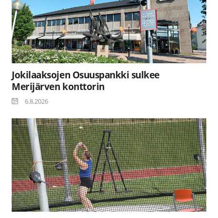
Jokilaaksojen Osuuspankki sulkee
Merijärven konttorin
6.8.2026