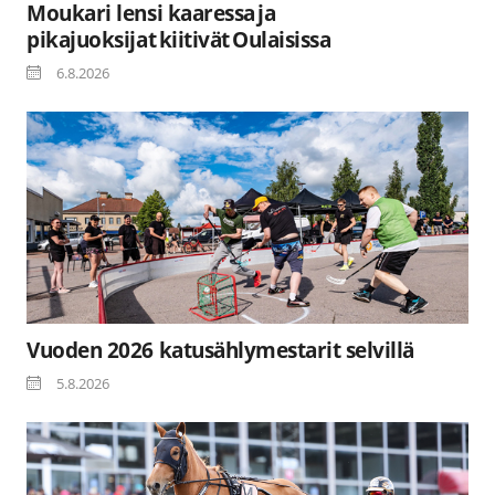
Moukari lensi kaaressa ja
pikajuoksijat kiitivät Oulaisissa
6.8.2026
Vuoden 2026 katusählymestarit selvillä
5.8.2026