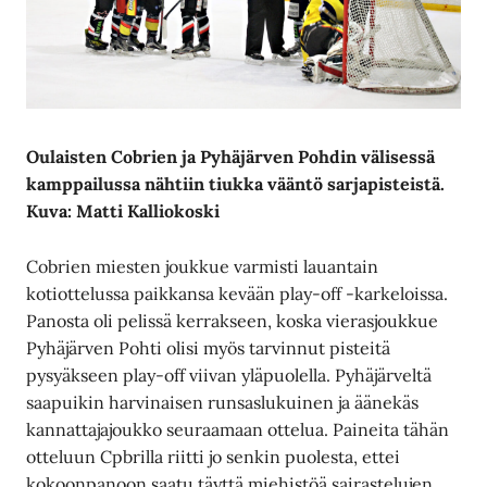
Oulaisten Cobrien ja Pyhäjärven
Pohdin välisessä
kamppailussa nähtiin
tiukka vääntö sarjapisteistä.
Kuva: Matti Kalliokoski
Cobrien miesten joukkue varmisti lauantain
kotiottelussa paikkansa kevään play-off -karkeloissa.
Panosta oli pelissä kerrakseen, koska vierasjoukkue
Pyhäjärven Pohti olisi myös tarvinnut pisteitä
pysyäkseen play-off viivan yläpuolella. Pyhäjärveltä
saapuikin harvinaisen runsaslukuinen ja äänekäs
kannattajajoukko seuraamaan ottelua. Paineita tähän
otteluun Cpbrilla riitti jo senkin puolesta, ettei
kokoonpanoon saatu täyttä miehistöä sairastelujen