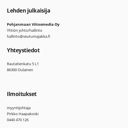
Lehden julkaisija
Pohjanmaan Viitosmedia Oy
Yhtiön johto/hallinto
hallinto@seutumajakka.fi
Yhteystiedot
Rautatienkatu 5 L1
86300 Oulainen
Ilmoitukset
myyntijohtaja
Pirkko Haapakoski
0440 470 126