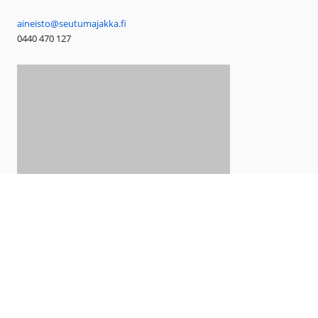
aineisto@seutumajakka.fi
0440 470 127