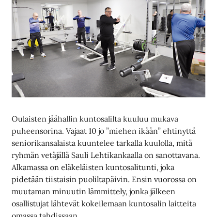
Oulaisten jäähallin kuntosalilta kuuluu mukava
puheensorina. Vajaat 10 jo ”miehen ikään” ehtinyttä
seniorikansalaista kuuntelee tarkalla kuulolla, mitä
ryhmän vetäjällä Sauli Lehtikankaalla on sanottavana.
Alkamassa on eläkeläisten kuntosalitunti, joka
pidetään tiistaisin puoliltapäivin. Ensin vuorossa on
muutaman minuutin lämmittely, jonka jälkeen
osallistujat lähtevät kokeilemaan kuntosalin laitteita
omassa tahdissaan.