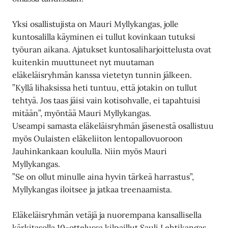
Yksi osallistujista on Mauri Myllykangas, jolle
kuntosalilla käyminen ei tullut kovinkaan tutuksi
työuran aikana. Ajatukset kuntosaliharjoittelusta ovat
kuitenkin muuttuneet nyt muutaman
eläkeläisryhmän kanssa vietetyn tunnin jälkeen.
”Kyllä lihaksissa heti tuntuu, että jotakin on tullut
tehtyä. Jos taas jäisi vain kotisohvalle, ei tapahtuisi
mitään”, myöntää Mauri Myllykangas.
Useampi samasta eläkeläisryhmän jäsenestä osallistuu
myös Oulaisten eläkeliiton lentopallovuoroon
Jauhinkankaan koululla. Niin myös Mauri
Myllykangas.
”Se on ollut minulle aina hyvin tärkeä harrastus”,
Myllykangas iloitsee ja jatkaa treenaamista.
Eläkeläisryhmän vetäjä ja nuorempana kansallisella
kärkitasolla 10-ottelussa kilpaillut Sauli Lehtikangas