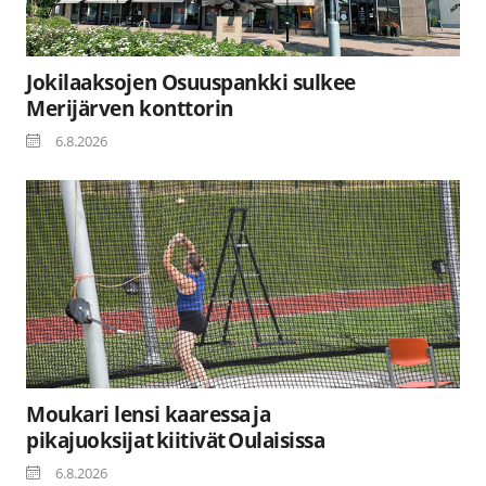
Jokilaaksojen Osuuspankki sulkee
Merijärven konttorin
6.8.2026
Moukari lensi kaaressa ja
pikajuoksijat kiitivät Oulaisissa
6.8.2026