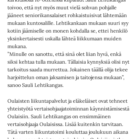
toivoo, että nyt myös muut vielä sohvan pohjalle
jääneet seniorikansalaiset rohkaistuisivat lähtemään
mukaan kuntosalille. Lehtikankaan mukaan suuri syy
kotiin jäämiselle on monen kohdalla se, ettei henkilö
yksinkertaisesti uskalla lähteä liikkumaan muiden
mukana.
”Minulle on sanottu, että sinä olet liian hyvä, enkä
siksi kehtaa tulla mukaan. Tällaisia kynnyksiä olisi nyt
tarkoitus saada murrettua. Jokainen täällä olija tekee
harjoittelun oman jaksamisen ja taitojensa mukaan”,
sanoo Sauli Lehtikangas.
Oulaisten liikuntapalvelut ja eläkeläiset ovat tehneet
yhteistyötä vertaisohjaajatoiminnan käynnistämisestä
Oulaisiin. Sauli Lehtikangas on ensimmäinen
vertaisohjaaja Oulaisissa. Lisää kuitenkin tarvitaan.
Tätä varten liikuntatoimi kouluttaa joulukuun aikana