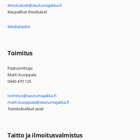
ilmoitukset@seutumajakka.fi
Kaupalliset ilmoitukset
Mediatiedot
Toimitus
Päätoimittaja
Matti Kuoppala
0440 470 125
toimitus@seutumajakka.fi
matti.kuoppala@seutumajakka.fi
Toimitukselliset asiat
Taitto ja ilmoitusvalmistus