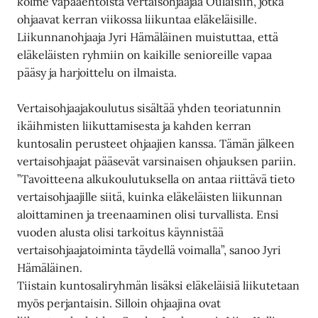
kolme vapaaehtoista vertaisohjaajaa Oulaisiin, jotka
ohjaavat kerran viikossa liikuntaa eläkeläisille.
Liikunnanohjaaja Jyri Hämäläinen muistuttaa, että
eläkeläisten ryhmiin on kaikille senioreille vapaa
pääsy ja harjoittelu on ilmaista.
Vertaisohjaajakoulutus sisältää yhden teoriatunnin
ikäihmisten liikuttamisesta ja kahden kerran
kuntosalin perusteet ohjaajien kanssa. Tämän jälkeen
vertaisohjaajat pääsevät varsinaisen ohjauksen pariin.
”Tavoitteena alkukoulutuksella on antaa riittävä tieto
vertaisohjaajille siitä, kuinka eläkeläisten liikunnan
aloittaminen ja treenaaminen olisi turvallista. Ensi
vuoden alusta olisi tarkoitus käynnistää
vertaisohjaajatoiminta täydellä voimalla”, sanoo Jyri
Hämäläinen.
Tiistain kuntosaliryhmän lisäksi eläkeläisiä liikutetaan
myös perjantaisin. Silloin ohjaajina ovat