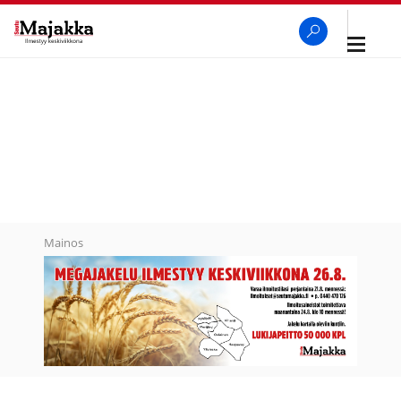
Avaa
navigaa
SeutuMajakka
Haku
Mainos