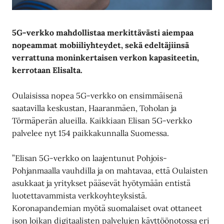
5G-verkko mahdollistaa merkittävästi
aiempaa
nopeammat mobiiliyhteydet,
sekä edeltäjiinsä
verrattuna moninkertaisen
verkon kapasiteetin,
kerrotaan Elisalta.
Oulaisissa nopea 5G-verkko on ensimmäisenä
saatavilla keskustan, Haaranmäen, Toholan ja
Törmäperän alueilla. Kaikkiaan Elisan 5G-verkko
palvelee nyt 154 paikkakunnalla Suomessa.
”Elisan 5G-verkko on laajentunut Pohjois-
Pohjanmaalla vauhdilla ja on mahtavaa, että Oulaisten
asukkaat ja yritykset pääsevät hyötymään entistä
luotettavammista verkkoyhteyksistä.
Koronapandemian myötä suomalaiset ovat ottaneet
ison loikan digitaalisten palvelujen käyttöönotossa eri