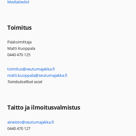
Mediatiedot
Toimitus
Päätoimittaja
Matti Kuoppala
0440 470 125
toimitus@seutumajakka.fi
matti.kuoppala@seutumajakka.fi
Toimitukselliset asiat
Taitto ja ilmoitusvalmistus
aineisto@seutumajakka.fi
0440 470 127