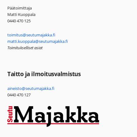
Päätoimittaja
Matti Kuoppala
0440 470 125
toimitus@seutumajakka.fi
matti.kuoppala@seutumajakka.fi
Toimitukselliset asiat
Taitto ja ilmoitusvalmistus
aineisto@seutumajakka.fi
0440 470 127