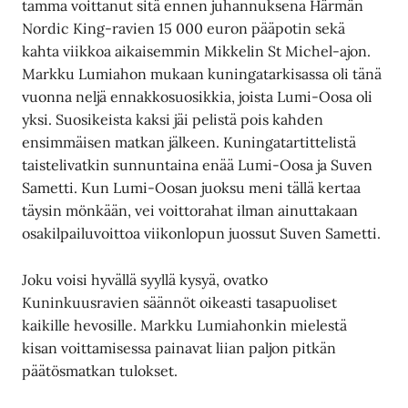
tamma voittanut sitä ennen juhannuksena Härmän
Nordic King-ravien 15 000 euron pääpotin sekä
kahta viikkoa aikaisemmin Mikkelin St Michel-ajon.
Markku Lumiahon mukaan kuningatarkisassa oli tänä
vuonna neljä ennakkosuosikkia, joista Lumi-Oosa oli
yksi. Suosikeista kaksi jäi pelistä pois kahden
ensimmäisen matkan jälkeen. Kuningatartittelistä
taistelivatkin sunnuntaina enää Lumi-Oosa ja Suven
Sametti. Kun Lumi-Oosan juoksu meni tällä kertaa
täysin mönkään, vei voittorahat ilman ainuttakaan
osakilpailuvoittoa viikonlopun juossut Suven Sametti.
Joku voisi hyvällä syyllä kysyä, ovatko
Kuninkuusravien säännöt oikeasti tasapuoliset
kaikille hevosille. Markku Lumiahonkin mielestä
kisan voittamisessa painavat liian paljon pitkän
päätösmatkan tulokset.