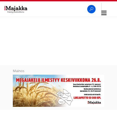
Avaa
navigaa
SeutuMajakka
Haku
Mainos