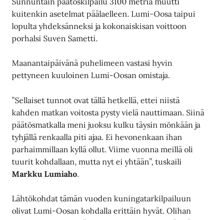
Sunnuntain päätöskilpailu 3100 metriä muutti
kuitenkin asetelmat päälaelleen. Lumi-Oosa taipui
lopulta yhdeksänneksi ja kokonaiskisan voittoon
porhalsi Suven Sametti.
Maanantaipäivänä puhelimeen vastasi hyvin
pettyneen kuuloinen Lumi-Oosan omistaja.
”Sellaiset tunnot ovat tällä hetkellä, ettei niistä
kahden matkan voitosta pysty vielä nauttimaan. Siinä
päätösmatkalla meni juoksu kulku täysin mönkään ja
tyhjällä renkaalla piti ajaa. Ei hevonenkaan ihan
parhaimmillaan kyllä ollut. Viime vuonna meillä oli
tuurit kohdallaan, mutta nyt ei yhtään”, tuskaili
Markku Lumiaho
.
Lähtökohdat tämän vuoden kuningatarkilpailuun
olivat Lumi-Oosan kohdalla erittäin hyvät. Olihan