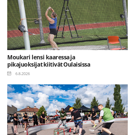
Moukari lensi kaaressa ja
pikajuoksijat kiitivät Oulaisissa
6.8.2026