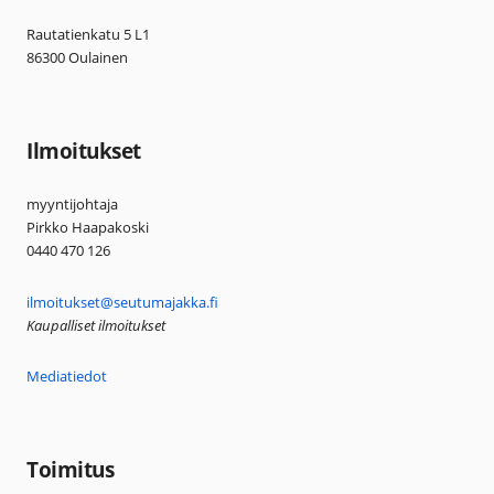
Rautatienkatu 5 L1
86300 Oulainen
Ilmoitukset
myyntijohtaja
Pirkko Haapakoski
0440 470 126
ilmoitukset@seutumajakka.fi
Kaupalliset ilmoitukset
Mediatiedot
Toimitus