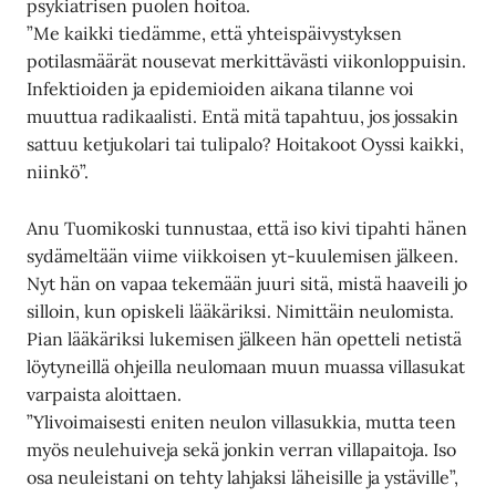
psykiatrisen puolen hoitoa.
”Me kaikki tiedämme, että yhteispäivystyksen
potilasmäärät nousevat merkittävästi viikonloppuisin.
Infektioiden ja epidemioiden aikana tilanne voi
muuttua radikaalisti. Entä mitä tapahtuu, jos jossakin
sattuu ketjukolari tai tulipalo? Hoitakoot Oyssi kaikki,
niinkö”.
Anu Tuomikoski tunnustaa, että iso kivi tipahti hänen
sydämeltään viime viikkoisen yt-kuulemisen jälkeen.
Nyt hän on vapaa tekemään juuri sitä, mistä haaveili jo
silloin, kun opiskeli lääkäriksi. Nimittäin neulomista.
Pian lääkäriksi lukemisen jälkeen hän opetteli netistä
löytyneillä ohjeilla neulomaan muun muassa villasukat
varpaista aloittaen.
”Ylivoimaisesti eniten neulon villasukkia, mutta teen
myös neulehuiveja sekä jonkin verran villapaitoja. Iso
osa neuleistani on tehty lahjaksi läheisille ja ystäville”,