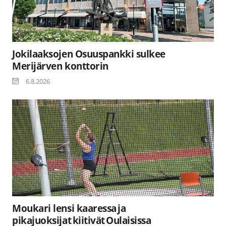
Jokilaaksojen Osuuspankki sulkee
Merijärven konttorin
6.8.2026
Moukari lensi kaaressa ja
pikajuoksijat kiitivät Oulaisissa