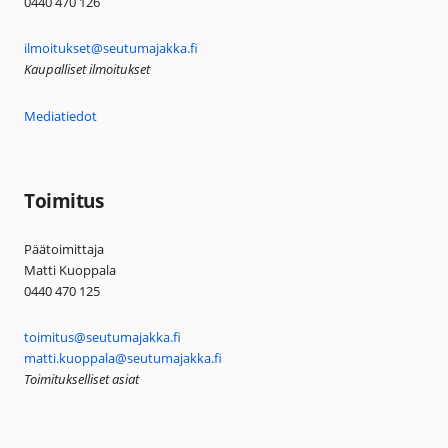
0440 470 126
ilmoitukset@seutumajakka.fi
Kaupalliset ilmoitukset
Mediatiedot
Toimitus
Päätoimittaja
Matti Kuoppala
0440 470 125
toimitus@seutumajakka.fi
matti.kuoppala@seutumajakka.fi
Toimitukselliset asiat