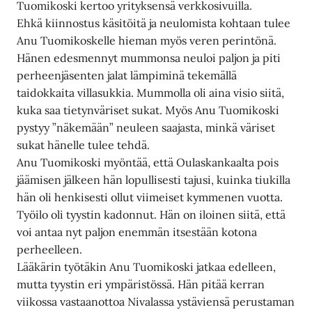
Tuomikoski kertoo yrityksensä verkkosivuilla.
Ehkä kiinnostus käsitöitä ja neulomista kohtaan tulee
Anu Tuomikoskelle hieman myös veren perintönä.
Hänen edesmennyt mummonsa neuloi paljon ja piti
perheenjäsenten jalat lämpiminä tekemällä
taidokkaita villasukkia. Mummolla oli aina visio siitä,
kuka saa tietynväriset sukat. Myös Anu Tuomikoski
pystyy ”näkemään” neuleen saajasta, minkä väriset
sukat hänelle tulee tehdä.
Anu Tuomikoski myöntää, että Oulaskankaalta pois
jäämisen jälkeen hän lopullisesti tajusi, kuinka tiukilla
hän oli henkisesti ollut viimeiset kymmenen vuotta.
Työilo oli tyystin kadonnut. Hän on iloinen siitä, että
voi antaa nyt paljon enemmän itsestään kotona
perheelleen.
Lääkärin työtäkin Anu Tuomikoski jatkaa edelleen,
mutta tyystin eri ympäristössä. Hän pitää kerran
viikossa vastaanottoa Nivalassa ystäviensä perustaman