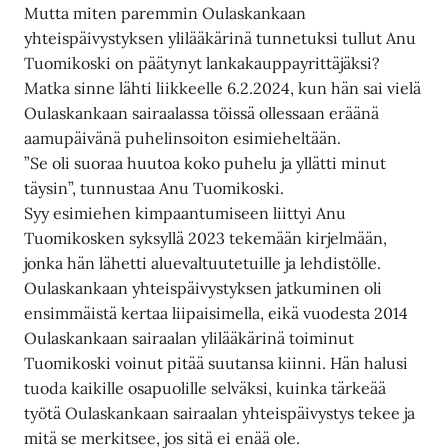
Mutta miten paremmin Oulaskankaan
yhteispäivystyksen ylilääkärinä tunnetuksi tullut Anu
Tuomikoski on päätynyt lankakauppayrittäjäksi?
Matka sinne lähti liikkeelle 6.2.2024, kun hän sai vielä
Oulaskankaan sairaalassa töissä ollessaan eräänä
aamupäivänä puhelinsoiton esimieheltään.
”Se oli suoraa huutoa koko puhelu ja yllätti minut
täysin”, tunnustaa Anu Tuomikoski.
Syy esimiehen kimpaantumiseen liittyi Anu
Tuomikosken syksyllä 2023 tekemään kirjelmään,
jonka hän lähetti aluevaltuutetuille ja lehdistölle.
Oulaskankaan yhteispäivystyksen jatkuminen oli
ensimmäistä kertaa liipaisimella, eikä vuodesta 2014
Oulaskankaan sairaalan ylilääkärinä toiminut
Tuomikoski voinut pitää suutansa kiinni. Hän halusi
tuoda kaikille osapuolille selväksi, kuinka tärkeää
työtä Oulaskankaan sairaalan yhteispäivystys tekee ja
mitä se merkitsee, jos sitä ei enää ole.