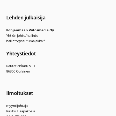
Lehden julkaisija
Pohjanmaan Viitosmedia Oy
Yhtiön johto/hallinto
hallinto@seutumajakka.fi
Yhteystiedot
Rautatienkatu 5 L1
86300 Oulainen
Ilmoitukset
myyntijohtaja
Pirkko Haapakoski