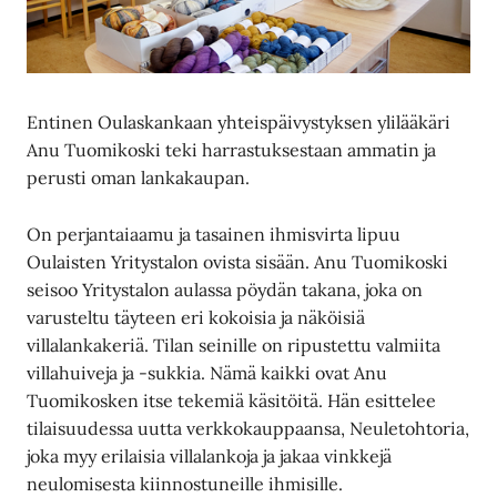
Entinen Oulaskankaan yhteispäivystyksen ylilääkäri
Anu Tuomikoski teki harrastuksestaan ammatin ja
perusti oman lankakaupan.
On perjantaiaamu ja tasainen ihmisvirta lipuu
Oulaisten Yritystalon ovista sisään. Anu Tuomikoski
seisoo Yritystalon aulassa pöydän takana, joka on
varusteltu täyteen eri kokoisia ja näköisiä
villalankakeriä. Tilan seinille on ripustettu valmiita
villahuiveja ja -sukkia. Nämä kaikki ovat Anu
Tuomikosken itse tekemiä käsitöitä. Hän esittelee
tilaisuudessa uutta verkkokauppaansa, Neuletohtoria,
joka myy erilaisia villalankoja ja jakaa vinkkejä
neulomisesta kiinnostuneille ihmisille.