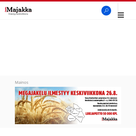
Avaa
navigaa
SeutuMajakka
Haku
Mainos