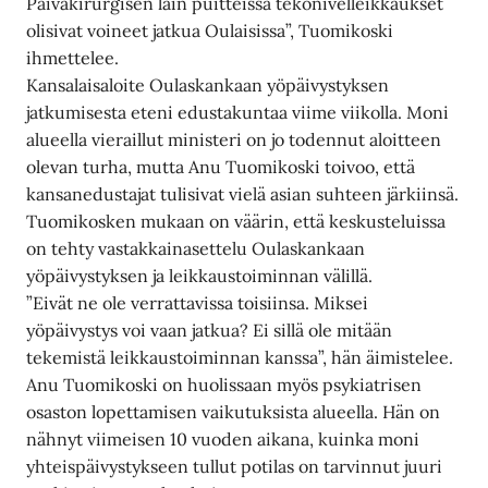
Päiväkirurgisen lain puitteissa tekonivelleikkaukset
olisivat voineet jatkua Oulaisissa”, Tuomikoski
ihmettelee.
Kansalaisaloite Oulaskankaan yöpäivystyksen
jatkumisesta eteni edustakuntaa viime viikolla. Moni
alueella vieraillut ministeri on jo todennut aloitteen
olevan turha, mutta Anu Tuomikoski toivoo, että
kansanedustajat tulisivat vielä asian suhteen järkiinsä.
Tuomikosken mukaan on väärin, että keskusteluissa
on tehty vastakkainasettelu Oulaskankaan
yöpäivystyksen ja leikkaustoiminnan välillä.
”Eivät ne ole verrattavissa toisiinsa. Miksei
yöpäivystys voi vaan jatkua? Ei sillä ole mitään
tekemistä leikkaustoiminnan kanssa”, hän äimistelee.
Anu Tuomikoski on huolissaan myös psykiatrisen
osaston lopettamisen vaikutuksista alueella. Hän on
nähnyt viimeisen 10 vuoden aikana, kuinka moni
yhteispäivystykseen tullut potilas on tarvinnut juuri