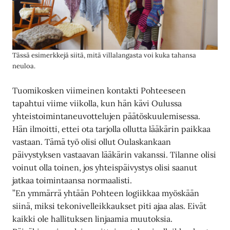
Tässä esimerkkejä siitä, mitä villalangasta voi kuka tahansa
neuloa.
Tuomikosken viimeinen kontakti Pohteeseen
tapahtui viime viikolla, kun hän kävi Oulussa
yhteistoimintaneuvottelujen päätöskuulemisessa.
Hän ilmoitti, ettei ota tarjolla ollutta lääkärin paikkaa
vastaan. Tämä työ olisi ollut Oulaskankaan
päivystyksen vastaavan lääkärin vakanssi. Tilanne olisi
voinut olla toinen, jos yhteispäivystys olisi saanut
jatkaa toimintaansa normaalisti.
”En ymmärrä yhtään Pohteen logiikkaa myöskään
siinä, miksi tekonivelleikkaukset piti ajaa alas. Eivät
kaikki ole hallituksen linjaamia muutoksia.