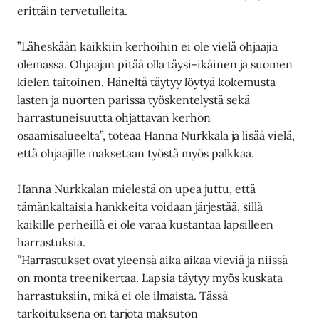
erittäin tervetulleita.
”Läheskään kaikkiin kerhoihin ei ole vielä ohjaajia
olemassa. Ohjaajan pitää olla täysi-ikäinen ja suomen
kielen taitoinen. Häneltä täytyy löytyä kokemusta
lasten ja nuorten parissa työskentelystä sekä
harrastuneisuutta ohjattavan kerhon
osaamisalueelta”, toteaa Hanna Nurkkala ja lisää vielä,
että ohjaajille maksetaan työstä myös palkkaa.
Hanna Nurkkalan mielestä on upea juttu, että
tämänkaltaisia hankkeita voidaan järjestää, sillä
kaikille perheillä ei ole varaa kustantaa lapsilleen
harrastuksia.
”Harrastukset ovat yleensä aika aikaa vieviä ja niissä
on monta treenikertaa. Lapsia täytyy myös kuskata
harrastuksiin, mikä ei ole ilmaista. Tässä
tarkoituksena on tarjota maksuton