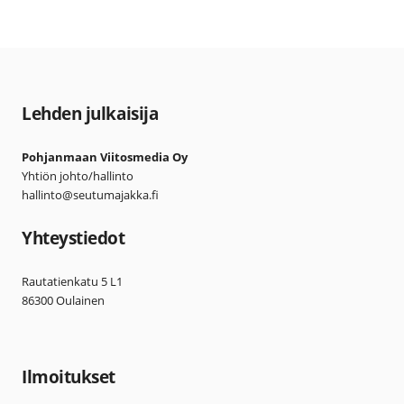
Lehden julkaisija
Pohjanmaan Viitosmedia Oy
Yhtiön johto/hallinto
hallinto@seutumajakka.fi
Yhteystiedot
Rautatienkatu 5 L1
86300 Oulainen
Ilmoitukset