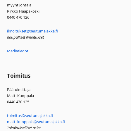
myyntijohtaja
Pirkko Haapakoski
0440 470 126
ilmoitukset@seutumajakka.fi
Kaupalliset ilmoitukset
Mediatiedot
Toimitus
Päätoimittaja
Matti Kuoppala
0440 470 125
toimitus@seutumajakka.fi
matti.kuoppala@seutumajakka.fi
Toimitukselliset asiat