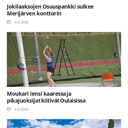
Jokilaaksojen Osuuspankki sulkee
Merijärven konttorin
6.8.2026
Moukari lensi kaaressa ja
pikajuoksijat kiitivät Oulaisissa
6.8.2026