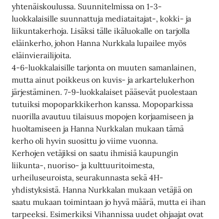
yhtenäiskoulussa. Suunnitelmissa on 1-3-
luokkalaisille suunnattuja mediataitajat-, kokki- ja
liikuntakerhoja. Lisäksi tälle ikäluokalle on tarjolla
eläinkerho, johon Hanna Nurkkala lupailee myös
eläinvierailijoita.
4-6-luokkalaisille tarjonta on muuten samanlainen,
mutta ainut poikkeus on kuvis- ja arkartelukerhon
järjestäminen. 7-9-luokkalaiset pääsevät puolestaan
tutuiksi mopoparkkikerhon kanssa. Mopoparkissa
nuorilla avautuu tilaisuus mopojen korjaamiseen ja
huoltamiseen ja Hanna Nurkkalan mukaan tämä
kerho oli hyvin suosittu jo viime vuonna.
Kerhojen vetäjiksi on saatu ihmisiä kaupungin
liikunta-, nuoriso- ja kulttuuritoimesta,
urheiluseuroista, seurakunnasta sekä 4H-
yhdistyksistä. Hanna Nurkkalan mukaan vetäjiä on
saatu mukaan toimintaan jo hyvä määrä, mutta ei ihan
tarpeeksi. Esimerkiksi Vihannissa uudet ohjaajat ovat