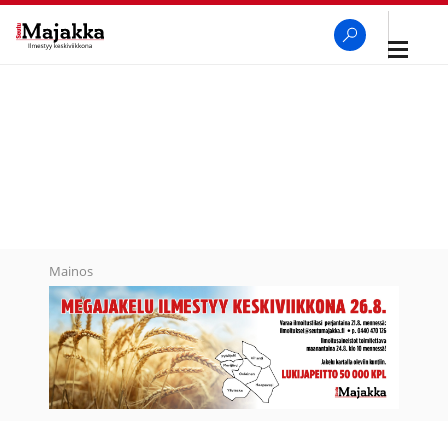
Avaa
navigaa
SeutuMajakka
Haku
Mainos