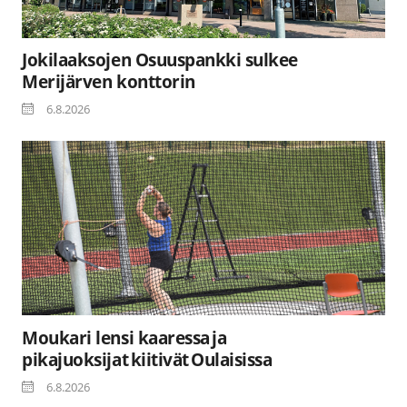
Jokilaaksojen Osuuspankki sulkee
Merijärven konttorin
6.8.2026
Moukari lensi kaaressa ja
pikajuoksijat kiitivät Oulaisissa
6.8.2026