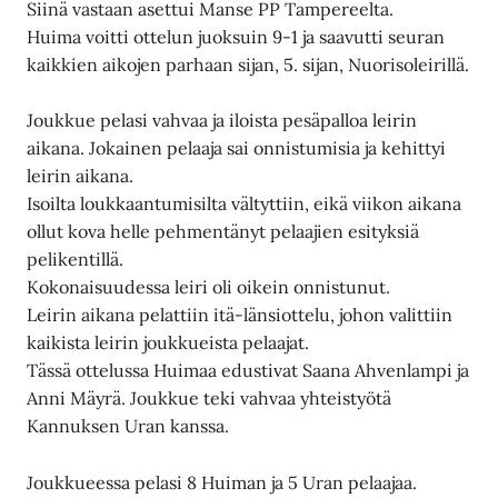
Siinä vastaan asettui Manse PP Tampereelta.
Huima voitti ottelun juoksuin 9-1 ja saavutti seuran
kaikkien aikojen parhaan sijan, 5. sijan, Nuorisoleirillä.
Joukkue pelasi vahvaa ja iloista pesäpalloa leirin
aikana. Jokainen pelaaja sai onnistumisia ja kehittyi
leirin aikana.
Isoilta loukkaantumisilta vältyttiin, eikä viikon aikana
ollut kova helle pehmentänyt pelaajien esityksiä
pelikentillä.
Kokonaisuudessa leiri oli oikein onnistunut.
Leirin aikana pelattiin itä-länsiottelu, johon valittiin
kaikista leirin joukkueista pelaajat.
Tässä ottelussa Huimaa edustivat Saana Ahvenlampi ja
Anni Mäyrä. Joukkue teki vahvaa yhteistyötä
Kannuksen Uran kanssa.
Joukkueessa pelasi 8 Huiman ja 5 Uran pelaajaa.