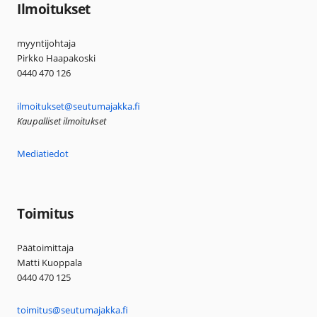
Ilmoitukset
myyntijohtaja
Pirkko Haapakoski
0440 470 126
ilmoitukset@seutumajakka.fi
Kaupalliset ilmoitukset
Mediatiedot
Toimitus
Päätoimittaja
Matti Kuoppala
0440 470 125
toimitus@seutumajakka.fi