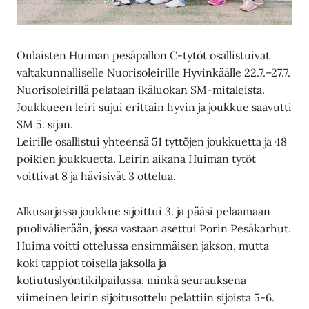
Oulaisten Huiman pesäpallon C-tytöt osallistuivat
valtakunnalliselle Nuorisoleirille Hyvinkäälle 22.7.–27.7.
Nuorisoleirillä pelataan ikäluokan SM-mitaleista.
Joukkueen leiri sujui erittäin hyvin ja joukkue saavutti
SM 5. sijan.
Leirille osallistui yhteensä 51 tyttöjen joukkuetta ja 48
poikien joukkuetta. Leirin aikana Huiman tytöt
voittivat 8 ja hävisivät 3 ottelua.
Alkusarjassa joukkue sijoittui 3. ja pääsi pelaamaan
puolivälierään, jossa vastaan asettui Porin Pesäkarhut.
Huima voitti ottelussa ensimmäisen jakson, mutta
koki tappiot toisella jaksolla ja
kotiutuslyöntikilpailussa, minkä seurauksena
viimeinen leirin sijoitusottelu pelattiin sijoista 5-6.