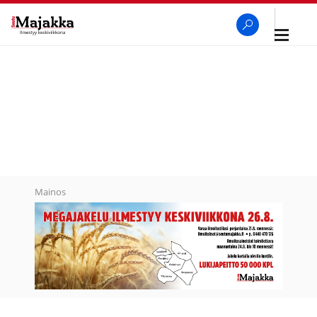
Avaa
navigaa
SeutuMajakka
Haku
Mainos