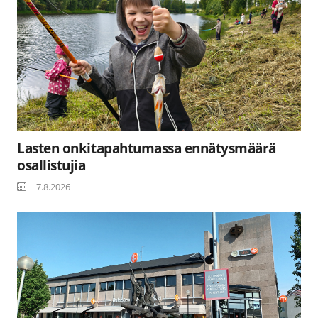
Lasten onkitapahtumassa ennätysmäärä
osallistujia
7.8.2026