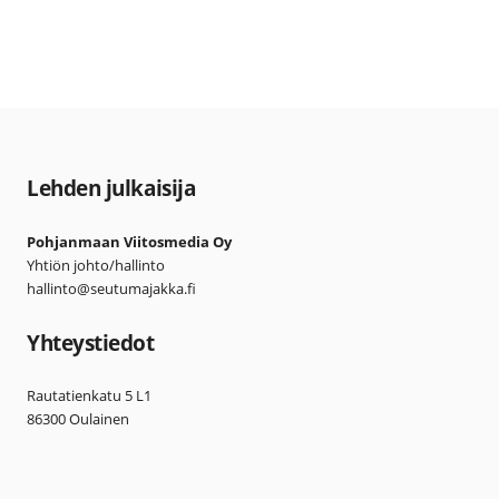
Lehden julkaisija
Pohjanmaan Viitosmedia Oy
Yhtiön johto/hallinto
hallinto@seutumajakka.fi
Yhteystiedot
Rautatienkatu 5 L1
86300 Oulainen