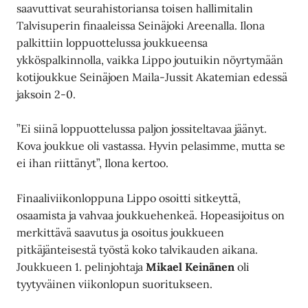
saavuttivat seurahistoriansa toisen hallimitalin
Talvisuperin finaaleissa Seinäjoki Areenalla. Ilona
palkittiin loppuottelussa joukkueensa
ykköspalkinnolla, vaikka Lippo joutuikin nöyrtymään
kotijoukkue Seinäjoen Maila-Jussit Akatemian edessä
jaksoin 2-0.
”Ei siinä loppuottelussa paljon jossiteltavaa jäänyt.
Kova joukkue oli vastassa. Hyvin pelasimme, mutta se
ei ihan riittänyt”, Ilona kertoo.
Finaaliviikonloppuna Lippo osoitti sitkeyttä,
osaamista ja vahvaa joukkuehenkeä. Hopeasijoitus on
merkittävä saavutus ja osoitus joukkueen
pitkäjänteisestä työstä koko talvikauden aikana.
Joukkueen 1. pelinjohtaja
Mikael Keinänen
oli
tyytyväinen viikonlopun suoritukseen.