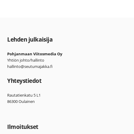
Lehden julkaisija
Pohjanmaan Viitosmedia Oy
Yhtiön johto/hallinto
hallinto@seutumajakka.fi
Yhteystiedot
Rautatienkatu 5 L1
86300 Oulainen
Ilmoitukset