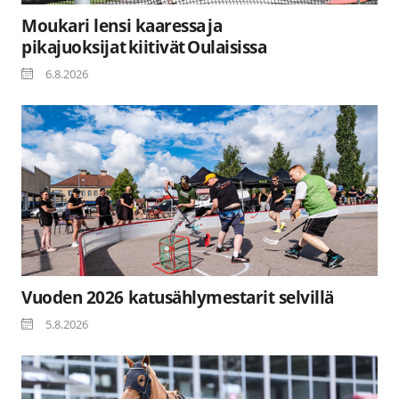
Moukari lensi kaaressa ja
pikajuoksijat kiitivät Oulaisissa
6.8.2026
Vuoden 2026 katusählymestarit selvillä
5.8.2026