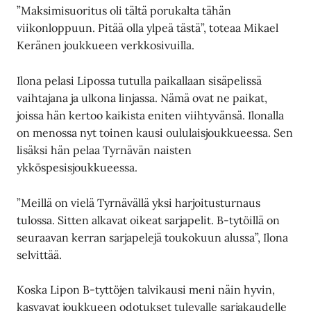
”Maksimisuoritus oli tältä porukalta tähän
viikonloppuun. Pitää olla ylpeä tästä”, toteaa Mikael
Keränen joukkueen verkkosivuilla.
Ilona pelasi Lipossa tutulla paikallaan sisäpelissä
vaihtajana ja ulkona linjassa. Nämä ovat ne paikat,
joissa hän kertoo kaikista eniten viihtyvänsä. Ilonalla
on menossa nyt toinen kausi oululaisjoukkueessa. Sen
lisäksi hän pelaa Tyrnävän naisten
ykköspesisjoukkueessa.
”Meillä on vielä Tyrnävällä yksi harjoitusturnaus
tulossa. Sitten alkavat oikeat sarjapelit. B-tytöillä on
seuraavan kerran sarjapelejä toukokuun alussa”, Ilona
selvittää.
Koska Lipon B-tyttöjen talvikausi meni näin hyvin,
kasvavat joukkueen odotukset tulevalle sarjakaudelle