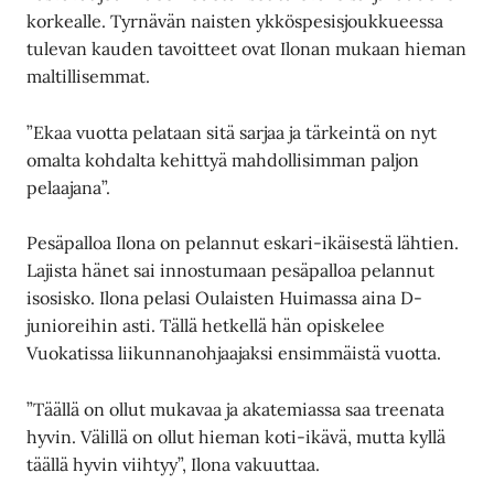
korkealle. Tyrnävän naisten ykköspesisjoukkueessa
tulevan kauden tavoitteet ovat Ilonan mukaan hieman
maltillisemmat.
”Ekaa vuotta pelataan sitä sarjaa ja tärkeintä on nyt
omalta kohdalta kehittyä mahdollisimman paljon
pelaajana”.
Pesäpalloa Ilona on pelannut eskari-ikäisestä lähtien.
Lajista hänet sai innostumaan pesäpalloa pelannut
isosisko. Ilona pelasi Oulaisten Huimassa aina D-
junioreihin asti. Tällä hetkellä hän opiskelee
Vuokatissa liikunnanohjaajaksi ensimmäistä vuotta.
”Täällä on ollut mukavaa ja akatemiassa saa treenata
hyvin. Välillä on ollut hieman koti-ikävä, mutta kyllä
täällä hyvin viihtyy”, Ilona vakuuttaa.