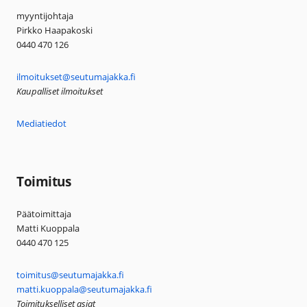
myyntijohtaja
Pirkko Haapakoski
0440 470 126
ilmoitukset@seutumajakka.fi
Kaupalliset ilmoitukset
Mediatiedot
Toimitus
Päätoimittaja
Matti Kuoppala
0440 470 125
toimitus@seutumajakka.fi
matti.kuoppala@seutumajakka.fi
Toimitukselliset asiat