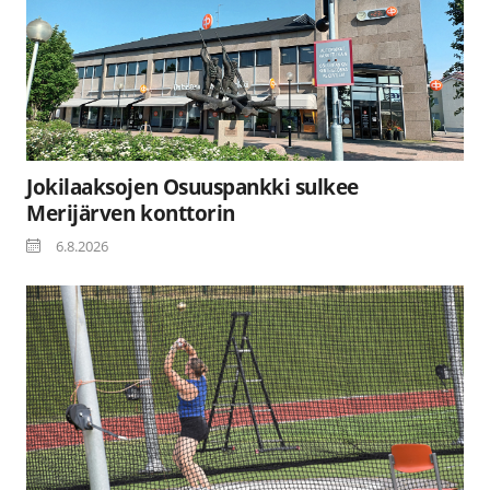
Jokilaaksojen Osuuspankki sulkee
Merijärven konttorin
6.8.2026