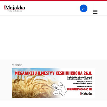
Avaa
navigaa
SeutuMajakka
Haku
Mainos