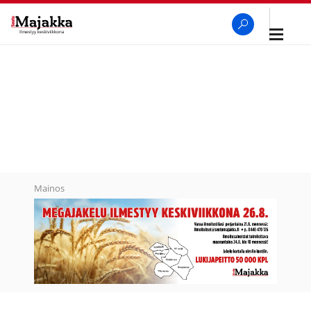
Avaa
navigaa
SeutuMajakka
Haku
Mainos