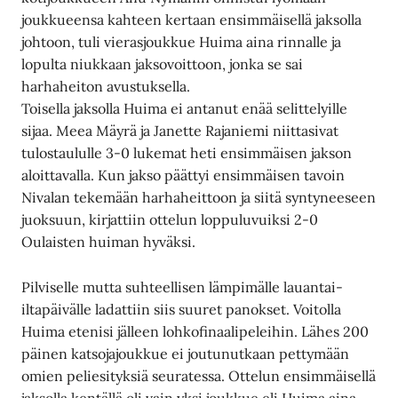
joukkueensa kahteen kertaan ensimmäisellä jaksolla
johtoon, tuli vierasjoukkue Huima aina rinnalle ja
lopulta niukkaan jaksovoittoon, jonka se sai
harhaheiton avustuksella.
Toisella jaksolla Huima ei antanut enää selittelyille
sijaa. Meea Mäyrä ja Janette Rajaniemi niittasivat
tulostaululle 3-0 lukemat heti ensimmäisen jakson
aloittavalla. Kun jakso päättyi ensimmäisen tavoin
Nivalan tekemään harhaheittoon ja siitä syntyneeseen
juoksuun, kirjattiin ottelun loppuluvuiksi 2-0
Oulaisten huiman hyväksi.
Pilviselle mutta suhteellisen lämpimälle lauantai-
iltapäivälle ladattiin siis suuret panokset. Voitolla
Huima etenisi jälleen lohkofinaalipeleihin. Lähes 200
päinen katsojajoukkue ei joutunutkaan pettymään
omien peliesityksiä seuratessa. Ottelun ensimmäisellä
jaksolla kentällä oli vain yksi joukkue eli Huima aina