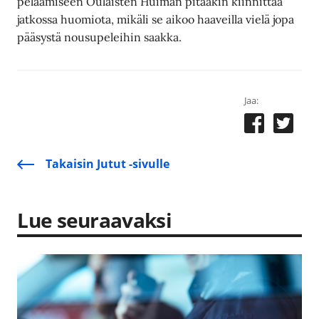
pelaamiseen Oulaisten Huiman pitääkin kiinnittää
jatkossa huomiota, mikäli se aikoo haaveilla vielä jopa
pääsystä nousupeleihin saakka.
Jaa:
Takaisin Jutut -sivulle
Lue seuraavaksi