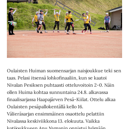
Oulaisten Huiman suomensarjan naisjoukkue teki sen
taas. Pelasi itsensä lohkofinaaliin, kun se kaatoi
Nivalan Pesiksen puhtaasti otteluvoitoin 2-0. Näin
ollen Huima kohtaa sunnuntaina 24.8. alkavassa
finaalisarjassa Haapajärven Pesä-Kiilat. Ottelu alkaa
Oulaisten pesäpallokentällä kello 16.
Välieräsarjan ensimmäinen osaottelu pelattiin
Nivalassa keskiviikkona 13. elokuuta. Vaikka
kotijoukkueen Anu Nymanin onnistui lyömään