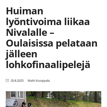
Huiman
lyöntivoima liikaa
Nivalalle –
Oulaisissa pelataan
jälleen
lohkofinaalipelejä
20.8.2025
Matti Kuoppala