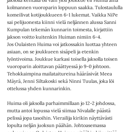
kolmannen vuoroparin loppuun saakka. Tulostaululla
komeilivat kotijoukkueen 6-1 lukemat. Vaikka NiPe
sai pelijuonesta kiinni vielä neljännen alussa Sanni
Kumpulan tekemän kunnarin toimesta, kirjattiin
jakson voitto kuitenkin Huiman nimiin 6-4.
Jos Oulaisten Huima voi jatkossakin luottaa yhteen
asiaan, on se joukkueen sisäpeli ja etenkin
lyöntivoima. Joukkue karkasi toisella jaksolla toisen
vuoroparin aloittavan päättyessä jo 9-0 johtoon.
Tehokkaimpina mailataitureina hääräsivät Meea
Mäyrä, Jenni Siltakoski sekä Ninni Tuulas, joka löi
ottelussa yhden kunnarinkin.
Huima oli jaksolla parhaimmillaan jo 12-2 johdossa,
mutta antoi lopussa vielä siimaa Nivalalle päästä
pelissä jopa tasoihin. Vierailija kirikin näyttävästi
lopulta neljän juoksun päähän. Johtoasemassa