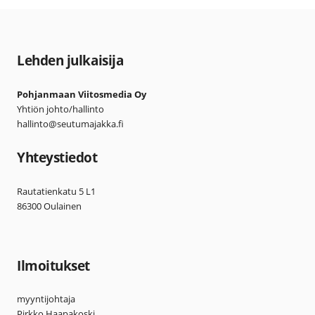
Lehden julkaisija
Pohjanmaan Viitosmedia Oy
Yhtiön johto/hallinto
hallinto@seutumajakka.fi
Yhteystiedot
Rautatienkatu 5 L1
86300 Oulainen
Ilmoitukset
myyntijohtaja
Pirkko Haapakoski