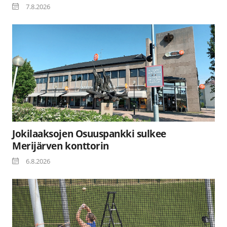
7.8.2026
Jokilaaksojen Osuuspankki sulkee
Merijärven konttorin
6.8.2026