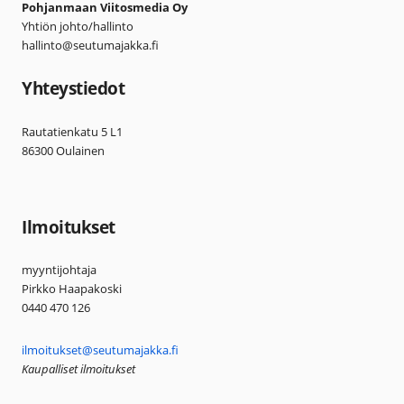
Pohjanmaan Viitosmedia Oy
Yhtiön johto/hallinto
hallinto@seutumajakka.fi
Yhteystiedot
Rautatienkatu 5 L1
86300 Oulainen
Ilmoitukset
myyntijohtaja
Pirkko Haapakoski
0440 470 126
ilmoitukset@seutumajakka.fi
Kaupalliset ilmoitukset