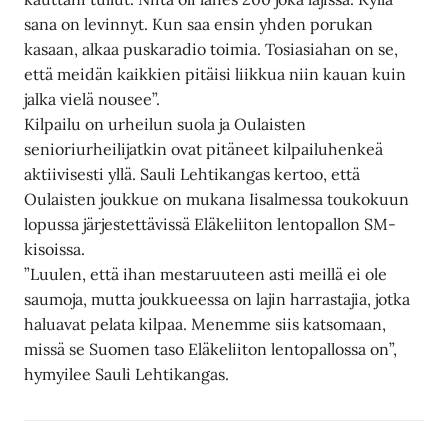
sana on levinnyt. Kun saa ensin yhden porukan
kasaan, alkaa puskaradio toimia. Tosiasiahan on se,
että meidän kaikkien pitäisi liikkua niin kauan kuin
jalka vielä nousee”.
Kilpailu on urheilun suola ja Oulaisten
senioriurheilijatkin ovat pitäneet kilpailuhenkeä
aktiivisesti yllä. Sauli Lehtikangas kertoo, että
Oulaisten joukkue on mukana Iisalmessa toukokuun
lopussa järjestettävissä Eläkeliiton lentopallon SM-
kisoissa.
”Luulen, että ihan mestaruuteen asti meillä ei ole
saumoja, mutta joukkueessa on lajin harrastajia, jotka
haluavat pelata kilpaa. Menemme siis katsomaan,
missä se Suomen taso Eläkeliiton lentopallossa on”,
hymyilee Sauli Lehtikangas.