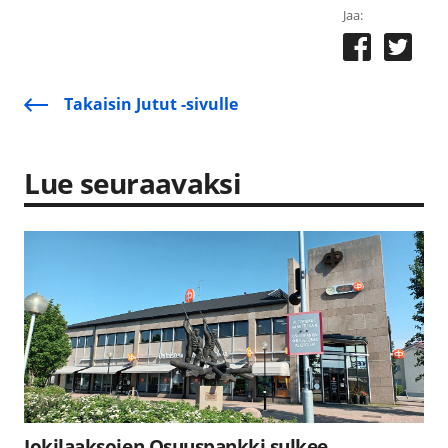
Jaa:
Takaisin Jutut -sivulle
Lue seuraavaksi
Jokilaaksojen Osuuspankki sulkee