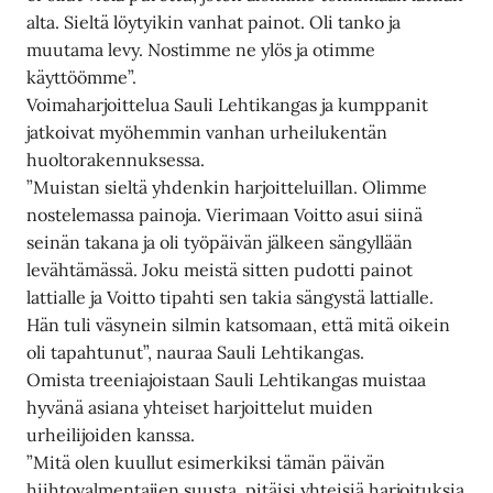
alta. Sieltä löytyikin vanhat painot. Oli tanko ja
muutama levy. Nostimme ne ylös ja otimme
käyttöömme”.
Voimaharjoittelua Sauli Lehtikangas ja kumppanit
jatkoivat myöhemmin vanhan urheilukentän
huoltorakennuksessa.
”Muistan sieltä yhdenkin harjoitteluillan. Olimme
nostelemassa painoja. Vierimaan Voitto asui siinä
seinän takana ja oli työpäivän jälkeen sängyllään
levähtämässä. Joku meistä sitten pudotti painot
lattialle ja Voitto tipahti sen takia sängystä lattialle.
Hän tuli väsynein silmin katsomaan, että mitä oikein
oli tapahtunut”, nauraa Sauli Lehtikangas.
Omista treeniajoistaan Sauli Lehtikangas muistaa
hyvänä asiana yhteiset harjoittelut muiden
urheilijoiden kanssa.
”Mitä olen kuullut esimerkiksi tämän päivän
hiihtovalmentajien suusta, pitäisi yhteisiä harjoituksia