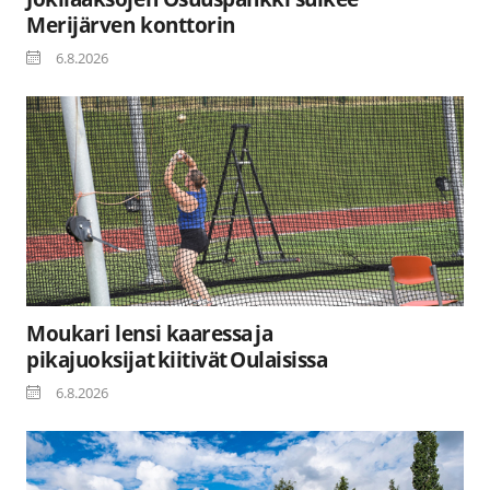
Merijärven konttorin
6.8.2026
Moukari lensi kaaressa ja
pikajuoksijat kiitivät Oulaisissa
6.8.2026