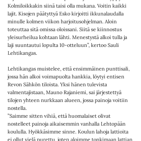
Kolmiloikkakin siinä taisi olla mukana. Voitin kaikki
lajit. Kisojen päätyttyä Esko kirjoitti ikkunalaudalla
minulle kolmen viikon harjoitusohjelman. Aloin
toteuttaa sitä omissa oloissani. Siitä se kiinnostus
yleisurheilua kohtaan lähti. Menestystä alkoi tulla ja
laji suuntautui lopulta 10-otteluun”, kertoo Sauli
Lehtikangas.
Lehtikangas muistelee, että ensimmäinen punttisali,
jossa hän alkoi voimapuolta hankkia, löytyi entisen
Revon Sähkön tiloista. Yksi hänen tulevista
valmentajistaan, Mauno Rajaniemi, sai järjestettyä
tilojen yhteen nurkkaan alueen, jossa painoja voitiin
nostella.
”Saimme sitten vihiä, että huomalaiset olivat
nostelleet painoja aikaisemmin vanhalla Lehtopään
koululla. Hyökkäsimme sinne. Koulun lahoja lattioita
ei ollut vielä purettu, joten aloimme tonkimaan lattian