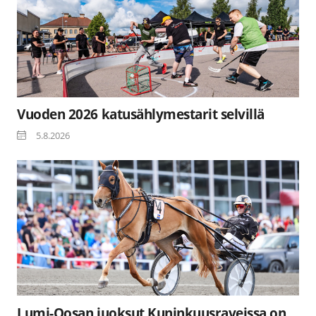
Vuoden 2026 katusählymestarit selvillä
5.8.2026
Lumi-Oosan juoksut Kuninkuusraveissa on