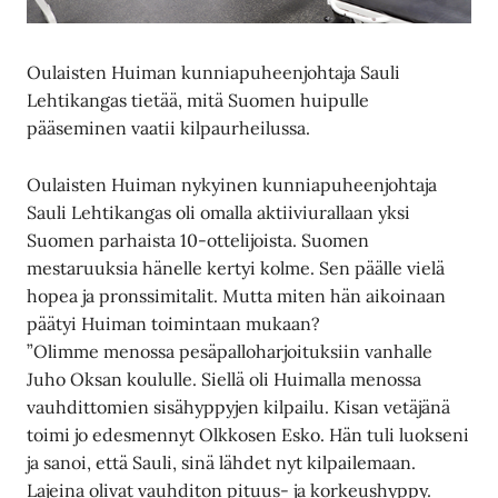
Oulaisten Huiman kunniapuheenjohtaja Sauli
Lehtikangas tietää, mitä Suomen huipulle
pääseminen vaatii kilpaurheilussa.
Oulaisten Huiman nykyinen kunniapuheenjohtaja
Sauli Lehtikangas oli omalla aktiiviurallaan yksi
Suomen parhaista 10-ottelijoista. Suomen
mestaruuksia hänelle kertyi kolme. Sen päälle vielä
hopea ja pronssimitalit. Mutta miten hän aikoinaan
päätyi Huiman toimintaan mukaan?
”Olimme menossa pesäpalloharjoituksiin vanhalle
Juho Oksan koululle. Siellä oli Huimalla menossa
vauhdittomien sisähyppyjen kilpailu. Kisan vetäjänä
toimi jo edesmennyt Olkkosen Esko. Hän tuli luokseni
ja sanoi, että Sauli, sinä lähdet nyt kilpailemaan.
Lajeina olivat vauhditon pituus- ja korkeushyppy.