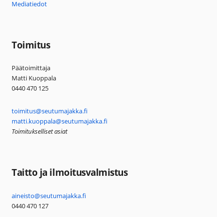
Mediatiedot
Toimitus
Päätoimittaja
Matti Kuoppala
0440 470 125
toimitus@seutumajakka.fi
matti.kuoppala@seutumajakka.fi
Toimitukselliset asiat
Taitto ja ilmoitusvalmistus
aineisto@seutumajakka.fi
0440 470 127