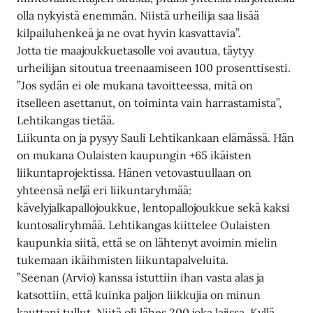
olla nykyistä enemmän. Niistä urheilija saa lisää
kilpailuhenkeä ja ne ovat hyvin kasvattavia”.
Jotta tie maajoukkuetasolle voi avautua, täytyy
urheilijan sitoutua treenaamiseen 100 prosenttisesti.
”Jos sydän ei ole mukana tavoitteessa, mitä on
itselleen asettanut, on toiminta vain harrastamista”,
Lehtikangas tietää.
Liikunta on ja pysyy Sauli Lehtikankaan elämässä. Hän
on mukana Oulaisten kaupungin +65 ikäisten
liikuntaprojektissa. Hänen vetovastuullaan on
yhteensä neljä eri liikuntaryhmää:
kävelyjalkapallojoukkue, lentopallojoukkue sekä kaksi
kuntosaliryhmää. Lehtikangas kiittelee Oulaisten
kaupunkia siitä, että se on lähtenyt avoimin mielin
tukemaan ikäihmisten liikuntapalveluita.
”Seenan (Arvio) kanssa istuttiin ihan vasta alas ja
katsottiin, että kuinka paljon liikkujia on minun
kauttani tullut. Niitä oli lähes 200 joka lajissa. Kyllä