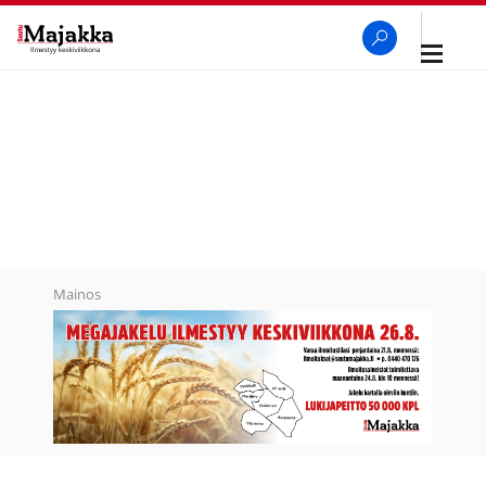
Avaa
navigaa
SeutuMajakka
Haku
Mainos