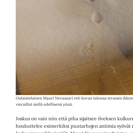
Oulaistelainen Mauri Nevasaari otti kuvan talonsa terassin ikkuna
vieraillut siellä edellisenä yönä.
Joskus on vain niin että piha sijaitsee ilveksen kulkure
houkuttelee esimerkiksi puutarhojen antimia syövät ru