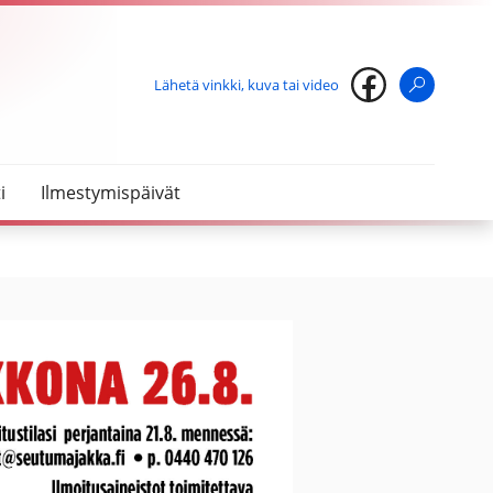
Lähetä vinkki, kuva tai video
Haku
i
Ilmestymispäivät