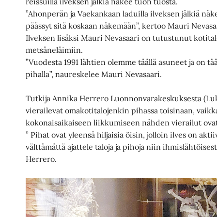
reissuilla ilveksen jälkiä näkee tuon tuosta.
”Ahonperän ja Vaekankaan laduilla ilveksen jälkiä näke
päässyt sitä koskaan näkemään”, kertoo Mauri Nevasa
Ilveksen lisäksi Mauri Nevasaari on tutustunut kotita
metsäneläimiin.
”Vuodesta 1991 lähtien olemme täällä asuneet ja on tää
pihalla”, naureskelee Mauri Nevasaari.
Tutkija Annika Herrero Luonnonvarakeskuksesta (Luke
vierailevat omakotitalojenkin pihassa toisinaan, vaik
kokonaisaikaiseen liikkumiseen nähden vierailut ovat
” Pihat ovat yleensä hiljaisia öisin, jolloin ilves on akti
välttämättä ajattele taloja ja pihoja niin ihmislähtöise
Herrero.