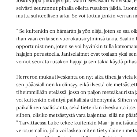
Joskus jopa pikkujyrsijät. Mauri Nevasaari vahvistaa, 
selvästi seurannut pihalla olleita rusakon jälkiä. Luont
mutta suhteellisen arka. Se voi tottua jonkin verran 
” Se kuitenkin on hämärän ja yön eläjä, joten se saa ol
ihan vaan erilaisen vuorokausirytminsä takia. Saaliin 
opportunistinen, joten se voi hyvinkin tulla katsoma
hajujen perusteella. Jäniseläimet ovat tosiaan yksi sen
voinut seurata rusakon hajuja ja sen takia käydä piha
Herreron mukaa ilveskanta on nyt aika tiheä ja vielä k
sen pääasiallinen kuolinsyy, eikä ilvestä ole metsäs
tiheimmillään etelässä, jossa on paljon metsäkaurista 
voi kuitenkin esiintyä paikallisia tihentymiä. Siihen v
paikallinen saaliskanta, sekä tietenkin ilveskanta its
siihen, olisiko metsästystä vara laajentaa, sillä ne päätö
” Tarvittaessa Luke tekee kuitenkin Maa- ja metsätal
verotusmallin, jolla voi laskea miten tietynlainen mets