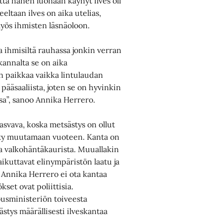
että hänen luonaan käynyt ilves oli
eeltaan ilves on aika utelias,
myös ihmisten läsnäoloon.
la ihmisiltä rauhassa jonkin verran
kannalta se on aika
an paikkaa vaikka lintulaudan
 pääsaaliista, joten se on hyvinkin
ssa”, sanoo Annika Herrero.
asvava, koska metsästys on ollut
tetty muutamaan vuoteen. Kanta on
ja valkohäntäkaurista. Muuallakin
aikuttavat elinympäristön laatu ja
e. Annika Herrero ei ota kantaa
kset ovat poliittisia.
ousministeriön toiveesta
ästys määrällisesti ilveskantaa