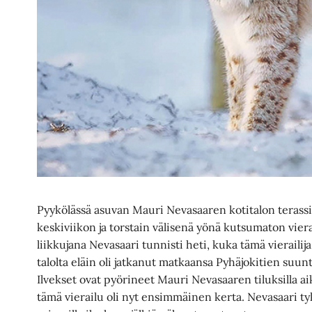
Pyykölässä asuvan Mauri Nevasaaren kotitalon terassill
keskiviikon ja torstain välisenä yönä kutsumaton vie
liikkujana Nevasaari tunnisti heti, kuka tämä vierailija 
talolta eläin oli jatkanut matkaansa Pyhäjokitien suun
Ilvekset ovat pyörineet Mauri Nevasaaren tiluksilla ai
tämä vierailu oli nyt ensimmäinen kerta. Nevasaari tyk