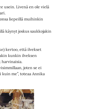
e usein. Livenä en ole vielä
ari.
lonsa liepeillä muihinkin
llä käynyt joskus saukkojakin
) kertoo, että ilvekset
kakin kunkin ilveksen
 harvinaisia.
ivisimmillaan, joten se ei
sti kuin me”, toteaa Annika