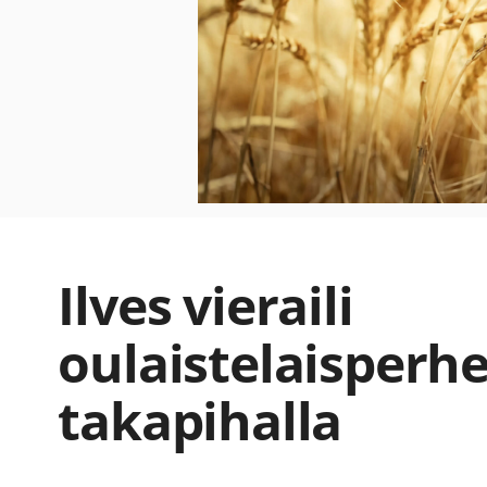
Ilves vieraili
oulaistelaisperh
takapihalla