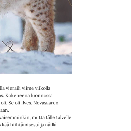
a vieraili viime viikolla
ras. Kokeneena luonnossa
oli. Se oli ilves. Nevasaaren
taan.
kaisemminkin, mutta tälle talvelle
kää hiihtämisestä ja näillä