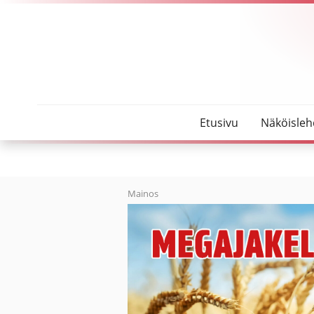
SeutuMajakka
Ilves vieraili oulaistelaisperheen takapihalla
Etusivu
Näköisleh
Mainos