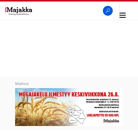
Avaa
navigaa
SeutuMajakka
Haku
Mainos