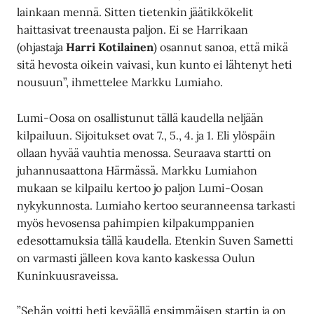
lainkaan mennä. Sitten tietenkin jäätikkökelit
haittasivat treenausta paljon. Ei se Harrikaan
(ohjastaja
Harri Kotilainen
) osannut sanoa, että mikä
sitä hevosta oikein vaivasi, kun kunto ei lähtenyt heti
nousuun”, ihmettelee Markku Lumiaho.
Lumi-Oosa on osallistunut tällä kaudella neljään
kilpailuun. Sijoitukset ovat 7., 5., 4. ja 1. Eli ylöspäin
ollaan hyvää vauhtia menossa. Seuraava startti on
juhannusaattona Härmässä. Markku Lumiahon
mukaan se kilpailu kertoo jo paljon Lumi-Oosan
nykykunnosta. Lumiaho kertoo seuranneensa tarkasti
myös hevosensa pahimpien kilpakumppanien
edesottamuksia tällä kaudella. Etenkin Suven Sametti
on varmasti jälleen kova kanto kaskessa Oulun
Kuninkuusraveissa.
”Sehän voitti heti keväällä ensimmäisen startin ja on