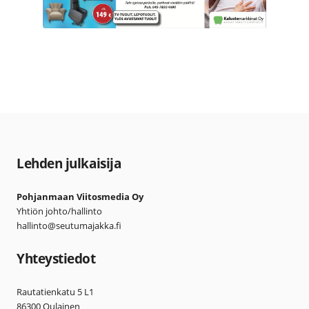
Lehden julkaisija
Pohjanmaan Viitosmedia Oy
Yhtiön johto/hallinto
hallinto@seutumajakka.fi
Yhteystiedot
Rautatienkatu 5 L1
86300 Oulainen