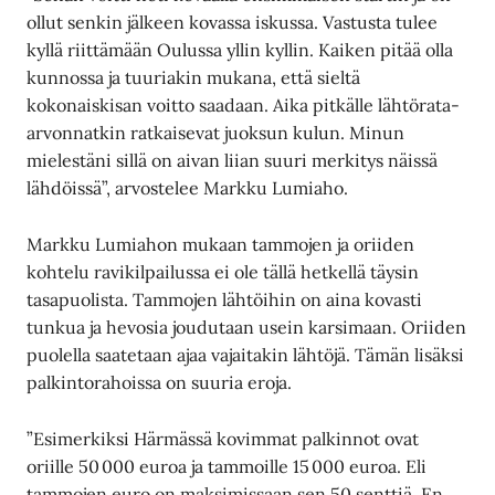
ollut senkin jälkeen kovassa iskussa. Vastusta tulee
kyllä riittämään Oulussa yllin kyllin. Kaiken pitää olla
kunnossa ja tuuriakin mukana, että sieltä
kokonaiskisan voitto saadaan. Aika pitkälle lähtörata-
arvonnatkin ratkaisevat juoksun kulun. Minun
mielestäni sillä on aivan liian suuri merkitys näissä
lähdöissä”, arvostelee Markku Lumiaho.
Markku Lumiahon mukaan tammojen ja oriiden
kohtelu ravikilpailussa ei ole tällä hetkellä täysin
tasapuolista. Tammojen lähtöihin on aina kovasti
tunkua ja hevosia joudutaan usein karsimaan. Oriiden
puolella saatetaan ajaa vajaitakin lähtöjä. Tämän lisäksi
palkintorahoissa on suuria eroja.
”Esimerkiksi Härmässä kovimmat palkinnot ovat
oriille 50 000 euroa ja tammoille 15 000 euroa. Eli
tammojen euro on maksimissaan sen 50 senttiä. En