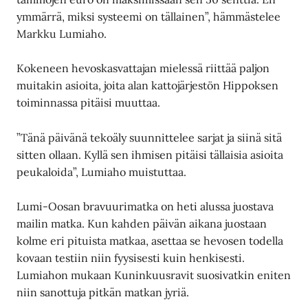
ymmärrä, miksi systeemi on tällainen”, hämmästelee
Markku Lumiaho.
Kokeneen hevoskasvattajan mielessä riittää paljon
muitakin asioita, joita alan kattojärjestön Hippoksen
toiminnassa pitäisi muuttaa.
”Tänä päivänä tekoäly suunnittelee sarjat ja siinä sitä
sitten ollaan. Kyllä sen ihmisen pitäisi tällaisia asioita
peukaloida”, Lumiaho muistuttaa.
Lumi-Oosan bravuurimatka on heti alussa juostava
mailin matka. Kun kahden päivän aikana juostaan
kolme eri pituista matkaa, asettaa se hevosen todella
kovaan testiin niin fyysisesti kuin henkisesti.
Lumiahon mukaan Kuninkuusravit suosivatkin eniten
niin sanottuja pitkän matkan jyriä.