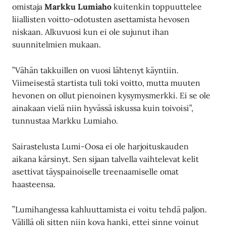
omistaja
Markku Lumiaho
kuitenkin toppuuttelee
liiallisten voitto-odotusten asettamista hevosen
niskaan. Alkuvuosi kun ei ole sujunut ihan
suunnitelmien mukaan.
”Vähän takkuillen on vuosi lähtenyt käyntiin.
Viimeisestä startista tuli toki voitto, mutta muuten
hevonen on ollut pienoinen kysymysmerkki. Ei se ole
ainakaan vielä niin hyvässä iskussa kuin toivoisi”,
tunnustaa Markku Lumiaho.
Sairastelusta Lumi-Oosa ei ole harjoituskauden
aikana kärsinyt. Sen sijaan talvella vaihtelevat kelit
asettivat täyspainoiselle treenaamiselle omat
haasteensa.
”Lumihangessa kahluuttamista ei voitu tehdä paljon.
Välillä oli sitten niin kova hanki, ettei sinne voinut