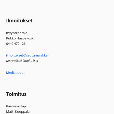
Ilmoitukset
myyntijohtaja
Pirkko Haapakoski
0440 470 126
ilmoitukset@seutumajakka.fi
Kaupalliset ilmoitukset
Mediatiedot
Toimitus
Päätoimittaja
Matti Kuoppala