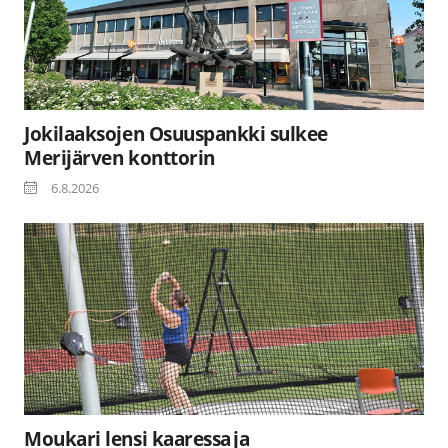
Jokilaaksojen Osuuspankki sulkee
Merijärven konttorin
6.8.2026
Moukari lensi kaaressa ja