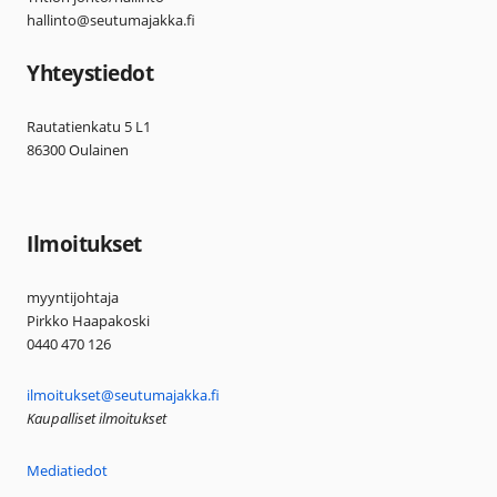
hallinto@seutumajakka.fi
Yhteystiedot
Rautatienkatu 5 L1
86300 Oulainen
Ilmoitukset
myyntijohtaja
Pirkko Haapakoski
0440 470 126
ilmoitukset@seutumajakka.fi
Kaupalliset ilmoitukset
Mediatiedot