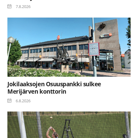
7.8.2026
Jokilaaksojen Osuuspankki sulkee
Merijärven konttorin
6.8.2026