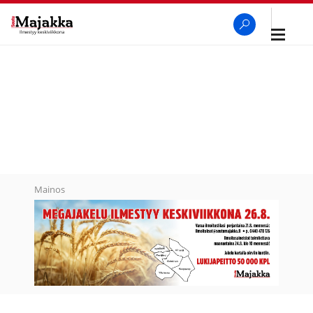
Avaa
navigaa
SeutuMajakka
Haku
Mainos