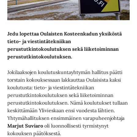
Jedu lopettaa Oulaisten Kosteenkadun yksiköstä
tieto- ja viestintätekniikan
perustutkintokoulutuksen sekä liiketoiminnan
perustutkintokoulutuksen.
Jokilaaksojen koulutuskuntayhtymän hallitus päätti
torstain kokouksessaan lakkauttaa Oulaisista kaksi
koulutusta: tieto- ja viestintätekniikan
perustutkintokoulutuksen sekä liiketoiminnan
perustutkintokoulutuksen. Nämä koulutukset tullaan
keskittämään Ylivieskaan ensi vuodesta lähtien.
Yhtymähallituksen ensimmäinen varapuheenjohtaja
Marjut Suviaro
oli luonnollisesti tyrmistynyt
kokouksen päätöksestä.