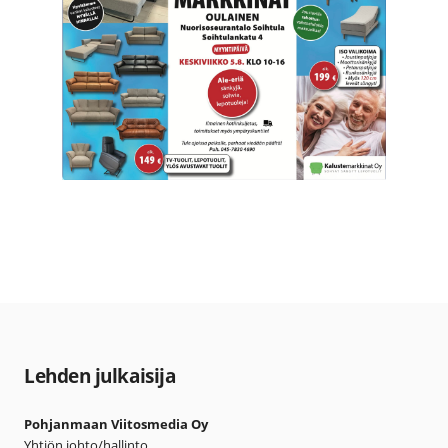
Lehden julkaisija
Pohjanmaan Viitosmedia Oy
Yhtiön johto/hallinto