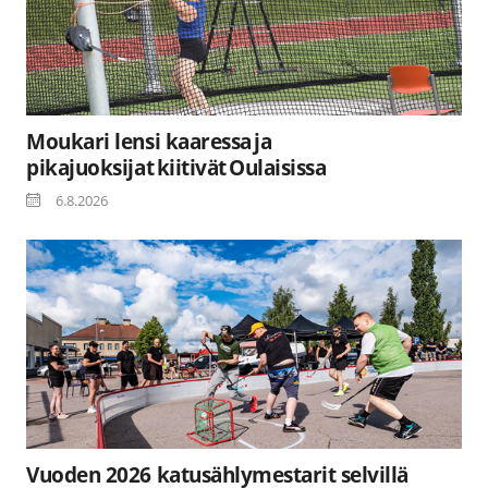
Moukari lensi kaaressa ja
pikajuoksijat kiitivät Oulaisissa
6.8.2026
Vuoden 2026 katusählymestarit selvillä