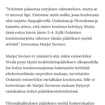
”Yritimme palauttaa esityksen valmisteluun, mutta se
ei mennyt läpi. Esitimme myös mallia, jossa koulutusta
olisi tarjottu Haapajärvellä, Oulaisissa ja Ylivieskassa ja
katsottu sitten, että miten koulutus kehittyy. Mutta
tämä esitys hävisi äänin 5-4. Kyllä Oulaisten
koulutustarjonta vähenee tämän päätöksen myötä
selvästi”, tunnustaa Marjut Suviaro.
Marjut Suviaro ei ymmärrä sitä, miksi esimerkiksi
Nivala pysyi täysin keskittämispäätöksen ulkopuolella.
Jos Jedun koulutustarjontaa haluttaisiin kehittää
elinkeinoelämän tarpeiden mukaan, tarvittaisiin
Oulaisiin esimerkiksi metallialan koulutusta. Sille ei
kuitenkaan ole Marjut Suviaron mukaan löytynyt
vastakaikua Jedun päätöksentekoelimissä.
Yhtymähallituksen päätöksen myötä Kosteenkadun