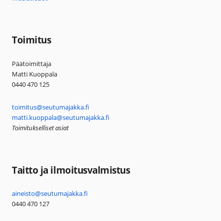
Toimitus
Päätoimittaja
Matti Kuoppala
0440 470 125
toimitus@seutumajakka.fi
matti.kuoppala@seutumajakka.fi
Toimitukselliset asiat
Taitto ja ilmoitusvalmistus
aineisto@seutumajakka.fi
0440 470 127