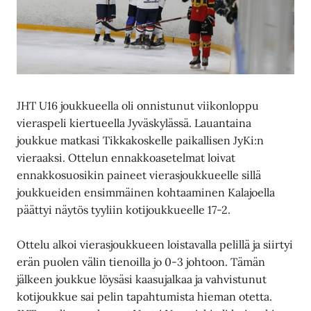
JHT U16 joukkueella oli onnistunut viikonloppu
vieraspeli kiertueella Jyväskylässä. Lauantaina
joukkue matkasi Tikkakoskelle paikallisen JyKi:n
vieraaksi. Ottelun ennakkoasetelmat loivat
ennakkosuosikin paineet vierasjoukkueelle sillä
joukkueiden ensimmäinen kohtaaminen Kalajoella
päättyi näytös tyyliin kotijoukkueelle 17-2.
Ottelu alkoi vierasjoukkueen loistavalla pelillä ja siirtyi
erän puolen välin tienoilla jo 0-3 johtoon. Tämän
jälkeen joukkue löysäsi kaasujalkaa ja vahvistunut
kotijoukkue sai pelin tapahtumista hieman otetta.