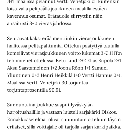
JHT maalissa pelannut Vertti Venetjoki oli kuitenkin
loistavalla pelipäällä joukkueen maalilla estäen
kavennus osumat. Erätauolle siirryttiin näin
ansaitusti 3-0 vieras johdossa.
Seuraavat kaksi erää mentiinkin vierasjoukkueen
hallitessa pelitapahtumia. Ottelun päätyttyä taululla
komeilivat vierasjoukkueen voitto lukemat 3-7. JHT:n
tehomiehet ottelussa: Eetu Lind 2+2 Elias Siipola 2+1
Aksu Saastamoinen 1+2 Joona Rönn 1+1 Samuel
Yliuntinen 0+2 Henri Heikkilä 1+0 Vertti Hannus 0+1.
Maalissa Vertti Venetjoki 30 torjuntaa
torjuntaprosentilla 90,91.
Sunnuntaina joukkue saapui Jyväskylän
harjoitushallille ja vastaan luisteli sarjakärki Diskos.
Ennakkoasetelmat olivat sunnuntain otteluun täysin
erilaiset, sillä voittajalle oli tarjolla sarjan kärkipaikka.