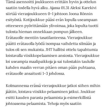
Tämä asennoitti joukkueen erittäin hyvin ja ottelun
saatiin todella hyvä alku. Ajassa 01.31 Aleksi Karekivi
siirtää vierasjoukkueen 0-1 johtoon Joona Rönnin
esityöstä. Kotijoukkue pääsi erän lopulla useampaan
otteeseen pyörittämään ylivoimaa, joka lopulta tuotti
tulosta hieman onnekkaan pompun jälkeen.
Erätauolle mentiin tasatilanteessa. Vierasjoukkue
päätti erätauolla lyödä isompaa vaihdetta silmään ja
tulos oli sen mukaista. JHT hallitsi ottelu tapahtumia
loistavalla viisikkopelaamisen ansiosta. Vierasjoukkue
loi useampia maalipaikkoja ja sai tulostakin taululle
kahden maalin verran pitäen oman pään puhtaana,
erätauolle ansaitusti 1-3 johdossa.
Kolmannessa erässä vierasjoukkue jatkoi siihen mihin
jäätiin, loistava viisikko pelaaminen jatkui. Joukkue
esitti kauden parasta pelaamista ja esimerkillistä
johtoasema pelaamista. Tehoja myös saatiin