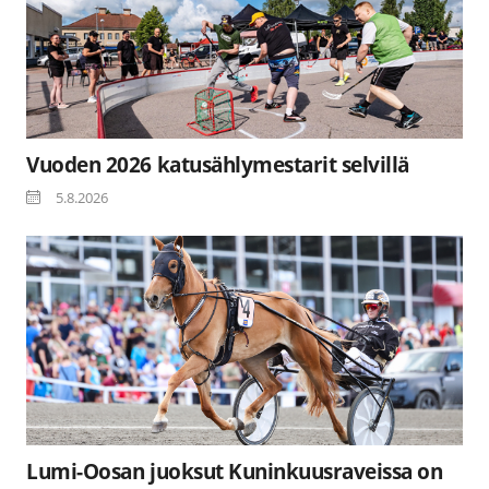
Vuoden 2026 katusählymestarit selvillä
5.8.2026
Lumi-Oosan juoksut Kuninkuusraveissa on