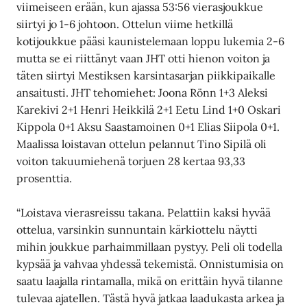
viimeiseen erään, kun ajassa 53:56 vierasjoukkue
siirtyi jo 1-6 johtoon. Ottelun viime hetkillä
kotijoukkue pääsi kaunistelemaan loppu lukemia 2-6
mutta se ei riittänyt vaan JHT otti hienon voiton ja
täten siirtyi Mestiksen karsintasarjan piikkipaikalle
ansaitusti. JHT tehomiehet: Joona Rönn 1+3 Aleksi
Karekivi 2+1 Henri Heikkilä 2+1 Eetu Lind 1+0 Oskari
Kippola 0+1 Aksu Saastamoinen 0+1 Elias Siipola 0+1.
Maalissa loistavan ottelun pelannut Tino Sipilä oli
voiton takuumiehenä torjuen 28 kertaa 93,33
prosenttia.
“Loistava vierasreissu takana. Pelattiin kaksi hyvää
ottelua, varsinkin sunnuntain kärkiottelu näytti
mihin joukkue parhaimmillaan pystyy. Peli oli todella
kypsää ja vahvaa yhdessä tekemistä. Onnistumisia on
saatu laajalla rintamalla, mikä on erittäin hyvä tilanne
tulevaa ajatellen. Tästä hyvä jatkaa laadukasta arkea ja