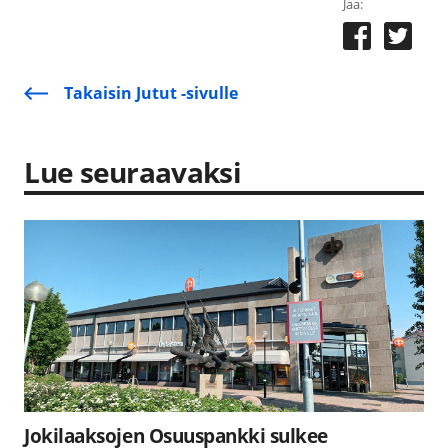
Jaa:
Takaisin Jutut -sivulle
Lue seuraavaksi
Jokilaaksojen Osuuspankki sulkee