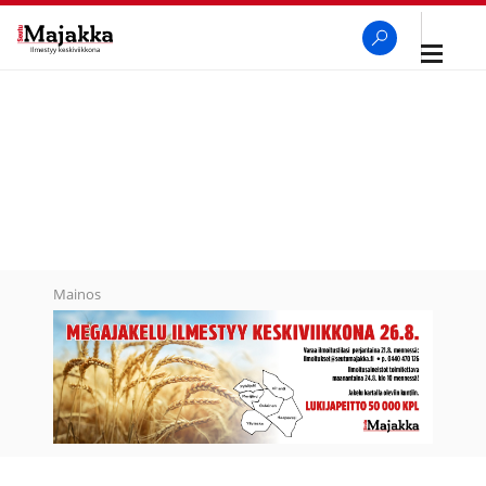
Avaa
navigaa
SeutuMajakka
Haku
Mainos