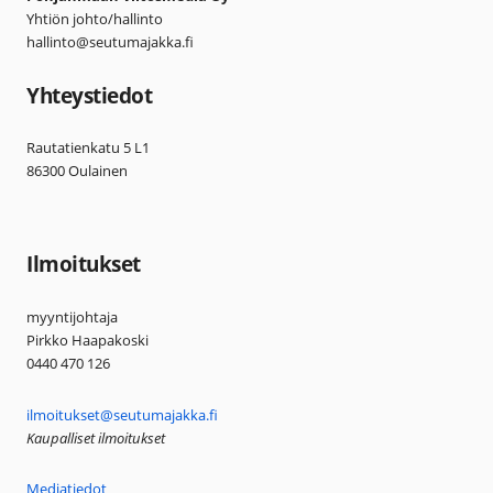
Yhtiön johto/hallinto
hallinto@seutumajakka.fi
Yhteystiedot
Rautatienkatu 5 L1
86300 Oulainen
Ilmoitukset
myyntijohtaja
Pirkko Haapakoski
0440 470 126
ilmoitukset@seutumajakka.fi
Kaupalliset ilmoitukset
Mediatiedot