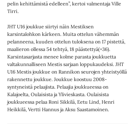
pelin kehittämistä edelleen”, kertoi valmentaja Ville
Tirri.
JHT U16 joukkue siirtyi näin Mestiksen
karsintalohkon kärkeen. Muita ottelun vähemmän
pelanneena, kuuden ottelun tuloksena on 17 pistettä,
maalieron ollessa 54 tehtyä, 18 päästettyä(+36).
Karsintasarjasta menee kolme parasta joukkuetta
valtakunnalliseen Mestis sarjaan loppukaudeksi. JHT
U16 Mestis joukkue on Rannikon seurojen yhteistyöllä
rakennettu joukkue. Joukkue koostuu 2008-
syntyneistä pelaajista. Pelaajia joukkueessa on
Kalajoelta, Oulaisista ja Ylivieskasta. Oulaisista
joukkueessa pelaa Roni Sikkilä, Eetu Lind, Henri
Heikkilä, Vertti Hannus ja Aksu Saastamoinen.