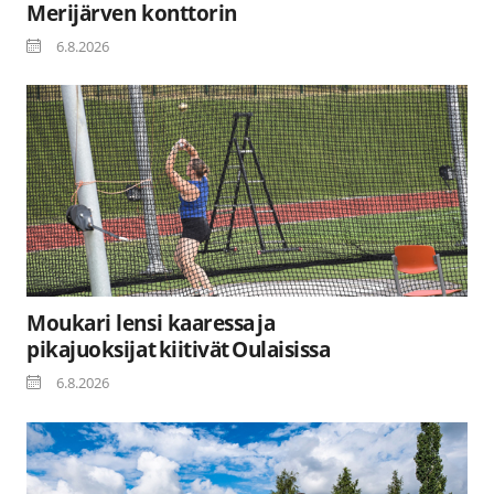
Merijärven konttorin
6.8.2026
Moukari lensi kaaressa ja
pikajuoksijat kiitivät Oulaisissa
6.8.2026