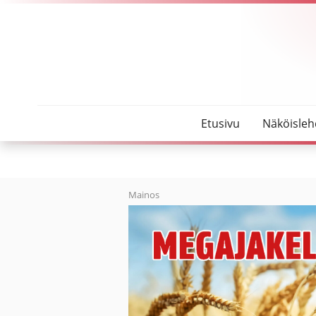
SeutuMajakka
Johtamiskulttuuri tarkastelun alle
Etusivu
Näköisleh
Mainos