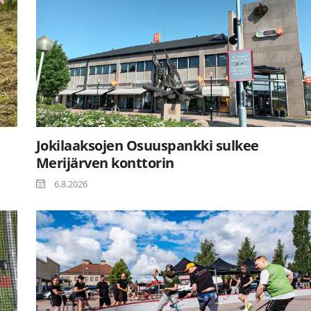
Jokilaaksojen Osuuspankki sulkee
Merijärven konttorin
6.8.2026