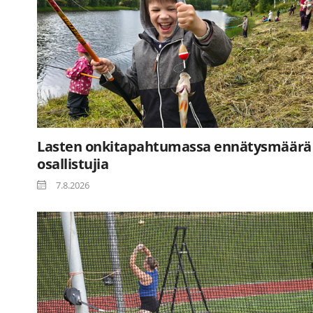
Lasten onkitapahtumassa ennätysmäärä
osallistujia
7.8.2026