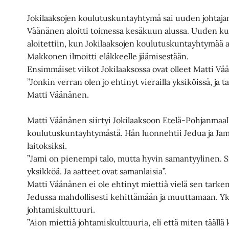
Jokilaaksojen koulutuskuntayhtymä sai uuden johtajan
Väänänen aloitti toimessa kesäkuun alussa. Uuden ku
aloitettiin, kun Jokilaaksojen koulutuskuntayhtymää 
Makkonen ilmoitti eläkkeelle jäämisestään.
Ensimmäiset viikot Jokilaaksossa ovat olleet Matti Vää
”Jonkin verran olen jo ehtinyt vierailla yksiköissä, ja 
Matti Väänänen.
Matti Väänänen siirtyi Jokilaaksoon Etelä-Pohjanmaal
koulutuskuntayhtymästä. Hän luonnehtii Jedua ja Jam
laitoksiksi.
”Jami on pienempi talo, mutta hyvin samantyylinen. Si
yksikköä. Ja aatteet ovat samanlaisia”.
Matti Väänänen ei ole ehtinyt miettiä vielä sen tarke
Jedussa mahdollisesti kehittämään ja muuttamaan. Yks
johtamiskulttuuri.
”Aion miettiä johtamiskulttuuria, eli että miten tääll