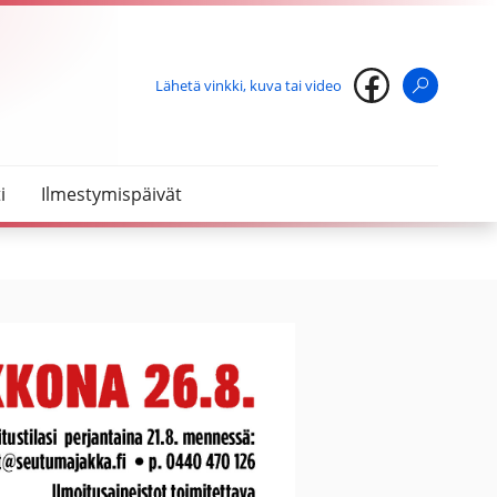
Lähetä vinkki, kuva tai video
Haku
i
Ilmestymispäivät