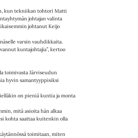
, kun tekniikan tohtori Matti
ntayhtymän johtajan valinta
aikaisemmin johtanut Keijo
näselle varsin vauhdikkaita.
tavannut kuntajohtajia”, kertoo
la toimivasta Järviseudun
ia hyvin samantyyppisiksi
elläkin on pieniä kuntia ja monta
mmin, mitä asioita hän alkaa
i kohta saattaa kuitenkin olla
ä käytännössä toimitaan, miten