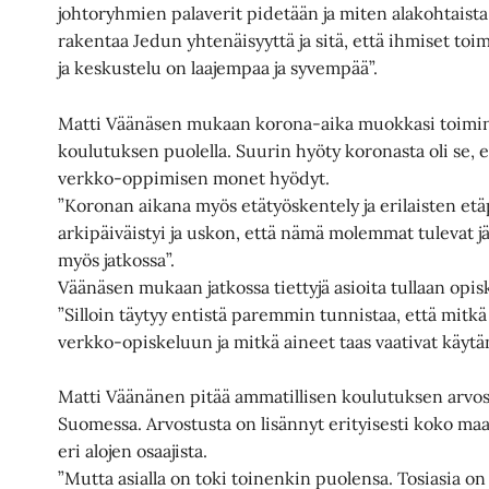
johtoryhmien palaverit pidetään ja miten alakohtaista
rakentaa Jedun yhtenäisyyttä ja sitä, että ihmiset toimi
ja keskustelu on laajempaa ja syvempää”.
Matti Väänäsen mukaan korona-aika muokkasi toimin
koulutuksen puolella. Suurin hyöty koronasta oli se, 
verkko-oppimisen monet hyödyt.
”Koronan aikana myös etätyöskentely ja erilaisten etä
arkipäiväistyi ja uskon, että nämä molemmat tulevat j
myös jatkossa”.
Väänäsen mukaan jatkossa tiettyjä asioita tullaan opi
”Silloin täytyy entistä paremmin tunnistaa, että mitkä
verkko-opiskeluun ja mitkä aineet taas vaativat käytä
Matti Väänänen pitää ammatillisen koulutuksen arvost
Suomessa. Arvostusta on lisännyt erityisesti koko maa
eri alojen osaajista.
”Mutta asialla on toki toinenkin puolensa. Tosiasia on