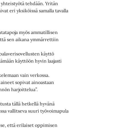
 yhteistyötä tehdään. Yritän
vat eri yksiköissä samalla tavalla
tatapoja myös ammatillisen
että sen aikana ymmärrettiin
palaverisovellusten käyttö
äämään käyttöön hyvin laajasti
skelemaan vain verkossa.
 aineet sopivat ainoastaan
nnön harjoittelua”.
usta tällä hetkellä hyvänä
ssa vallitseva suuri työvoimapula
 se, että erilaiset oppimisen