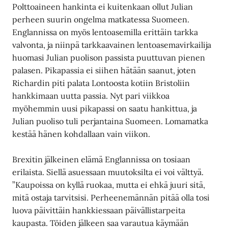
Polttoaineen hankinta ei kuitenkaan ollut Julian
perheen suurin ongelma matkatessa Suomeen.
Englannissa on myös lentoasemilla erittäin tarkka
valvonta, ja niinpä tarkkaavainen lentoasemavirkailija
huomasi Julian puolison passista puuttuvan pienen
palasen. Pikapassia ei siihen hätään saanut, joten
Richardin piti palata Lontoosta kotiin Bristoliin
hankkimaan uutta passia. Nyt pari viikkoa
myöhemmin uusi pikapassi on saatu hankittua, ja
Julian puoliso tuli perjantaina Suomeen. Lomamatka
kestää hänen kohdallaan vain viikon.
Brexitin jälkeinen elämä Englannissa on tosiaan
erilaista. Siellä asuessaan muutoksilta ei voi välttyä.
”Kaupoissa on kyllä ruokaa, mutta ei ehkä juuri sitä,
mitä ostaja tarvitsisi. Perheenemännän pitää olla tosi
luova päivittäin hankkiessaan päivällistarpeita
kaupasta. Töiden jälkeen saa varautua käymään