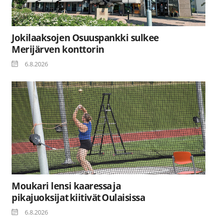
Jokilaaksojen Osuuspankki sulkee
Merijärven konttorin
6.8.2026
Moukari lensi kaaressa ja
pikajuoksijat kiitivät Oulaisissa
6.8.2026