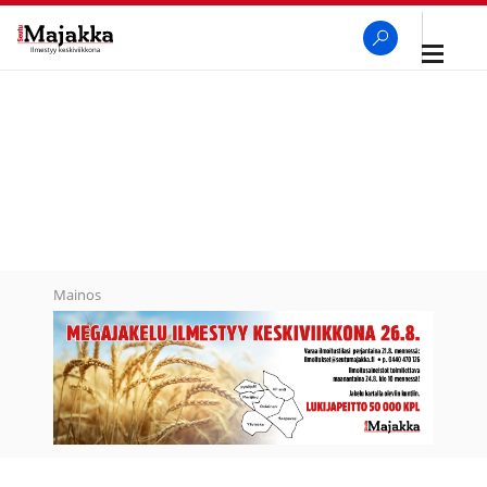
Avaa
navigaa
SeutuMajakka
Haku
Mainos