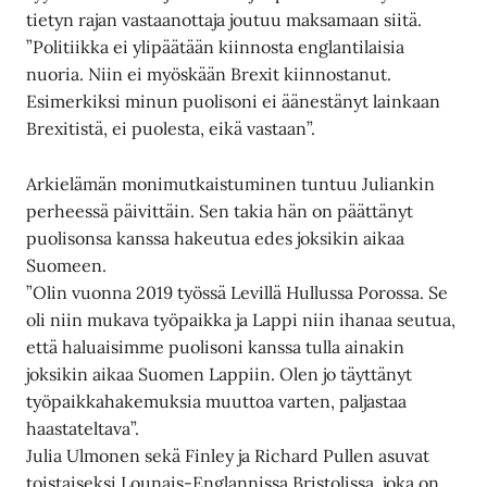
tietyn rajan vastaanottaja joutuu maksamaan siitä.
”Politiikka ei ylipäätään kiinnosta englantilaisia
nuoria. Niin ei myöskään Brexit kiinnostanut.
Esimerkiksi minun puolisoni ei äänestänyt lainkaan
Brexitistä, ei puolesta, eikä vastaan”.
Arkielämän monimutkaistuminen tuntuu Juliankin
perheessä päivittäin. Sen takia hän on päättänyt
puolisonsa kanssa hakeutua edes joksikin aikaa
Suomeen.
”Olin vuonna 2019 työssä Levillä Hullussa Porossa. Se
oli niin mukava työpaikka ja Lappi niin ihanaa seutua,
että haluaisimme puolisoni kanssa tulla ainakin
joksikin aikaa Suomen Lappiin. Olen jo täyttänyt
työpaikkahakemuksia muuttoa varten, paljastaa
haastateltava”.
Julia Ulmonen sekä Finley ja Richard Pullen asuvat
toistaiseksi Lounais-Englannissa Bristolissa, joka on