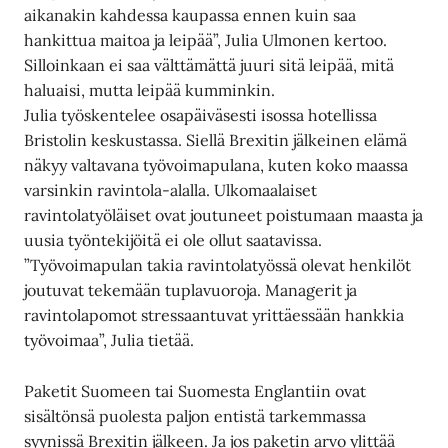
aikanakin kahdessa kaupassa ennen kuin saa
hankittua maitoa ja leipää”, Julia Ulmonen kertoo.
Silloinkaan ei saa välttämättä juuri sitä leipää, mitä
haluaisi, mutta leipää kumminkin.
Julia työskentelee osapäiväsesti isossa hotellissa
Bristolin keskustassa. Siellä Brexitin jälkeinen elämä
näkyy valtavana työvoimapulana, kuten koko maassa
varsinkin ravintola-alalla. Ulkomaalaiset
ravintolatyöläiset ovat joutuneet poistumaan maasta ja
uusia työntekijöitä ei ole ollut saatavissa.
”Työvoimapulan takia ravintolatyössä olevat henkilöt
joutuvat tekemään tuplavuoroja. Managerit ja
ravintolapomot stressaantuvat yrittäessään hankkia
työvoimaa”, Julia tietää.
Paketit Suomeen tai Suomesta Englantiin ovat
sisältönsä puolesta paljon entistä tarkemmassa
syynissä Brexitin jälkeen. Ja jos paketin arvo ylittää