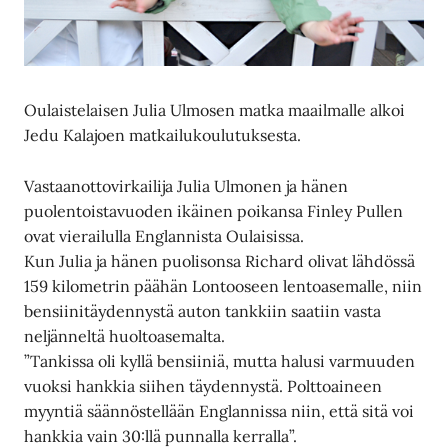
Oulaistelaisen Julia Ulmosen matka maailmalle alkoi
Jedu Kalajoen matkailukoulutuksesta.
Vastaanottovirkailija Julia Ulmonen ja hänen
puolentoistavuoden ikäinen poikansa Finley Pullen
ovat vierailulla Englannista Oulaisissa.
Kun Julia ja hänen puolisonsa Richard olivat lähdössä
159 kilometrin päähän Lontooseen lentoasemalle, niin
bensiinitäydennystä auton tankkiin saatiin vasta
neljänneltä huoltoasemalta.
”Tankissa oli kyllä bensiiniä, mutta halusi varmuuden
vuoksi hankkia siihen täydennystä. Polttoaineen
myyntiä säännöstellään Englannissa niin, että sitä voi
hankkia vain 30:llä punnalla kerralla”.