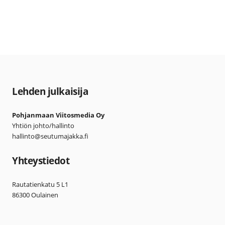
Lehden julkaisija
Pohjanmaan Viitosmedia Oy
Yhtiön johto/hallinto
hallinto@seutumajakka.fi
Yhteystiedot
Rautatienkatu 5 L1
86300 Oulainen