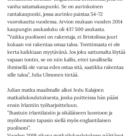
vanha satamakaupunki. Se on aurinkoinen
rantakaupunki, jossa aurinko paistaa 54-72
vuorokautta vuodessa. Arvion mukaan vuoden 2014
kaupungin asukasluku oli 437 500 asukasta.
”Vaikka puolisoni on rakentaja, ei Bristolissa juuri
kukaan voi rakentaa omaa taloa. Tonttimaata ei ole
kerta kaikkiaan myytävänä. Jos joku sattumalta löytää
vapaan tontin, se on niin kallis, ettei tavallisella
ihmisellä ole varaa edes ostaa sitä, saatikka rakentaa
sille taloa”, Julia Ulmonen tietää.
Julian matka maailmalle alkoi Jedu Kalajoen
matkailukoulutuksesta, jonka puitteissa hän pääsi
ensin Irlantiin työharjoitteluun.
”Ihastuin irlantilaisiin ja sikäläiseen luontoon ja
myöhemmin tapasin siellä myös englantilaisen
puolisoni”.
Vuoden 2019 aikana matkailukoulutuksen päättänyt