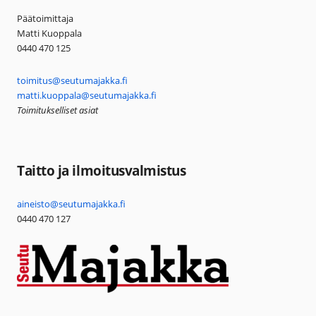
Päätoimittaja
Matti Kuoppala
0440 470 125
toimitus@seutumajakka.fi
matti.kuoppala@seutumajakka.fi
Toimitukselliset asiat
Taitto ja ilmoitusvalmistus
aineisto@seutumajakka.fi
0440 470 127