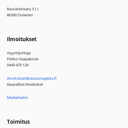
Rautatienkatu 5 L1
86300 Oulainen
Ilmoitukset
myyntijohtaja
Pirkko Haapakoski
0440 470 126
ilmoitukset@seutumajakka.fi
Kaupalliset ilmoitukset
Mediatiedot
Toimitus