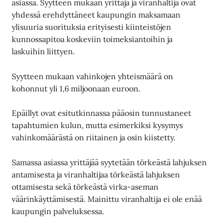
asiassa. Syytteen mukaan yrittäjä ja viranhaltija ovat
yhdessä erehdyttäneet kaupungin maksamaan
ylisuuria suorituksia erityisesti kiinteistöjen
kunnossapitoa koskeviin toimeksiantoihin ja
laskuihin liittyen.
Syytteen mukaan vahinkojen yhteismäärä on
kohonnut yli 1,6 miljoonaan euroon.
Epäillyt ovat esitutkinnassa pääosin tunnustaneet
tapahtumien kulun, mutta esimerkiksi kysymys
vahinkomäärästä on riitainen ja osin kiistetty.
Samassa asiassa yrittäjää syytetään törkeästä lahjuksen
antamisesta ja viranhaltijaa törkeästä lahjuksen
ottamisesta sekä törkeästä virka-aseman
väärinkäyttämisestä. Mainittu viranhaltija ei ole enää
kaupungin palveluksessa.