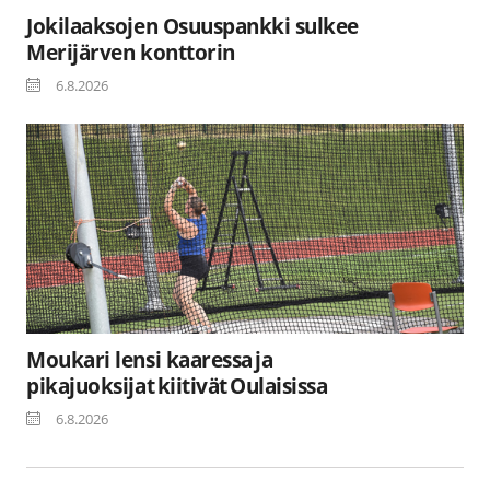
Jokilaaksojen Osuuspankki sulkee
Merijärven konttorin
6.8.2026
Moukari lensi kaaressa ja
pikajuoksijat kiitivät Oulaisissa
6.8.2026