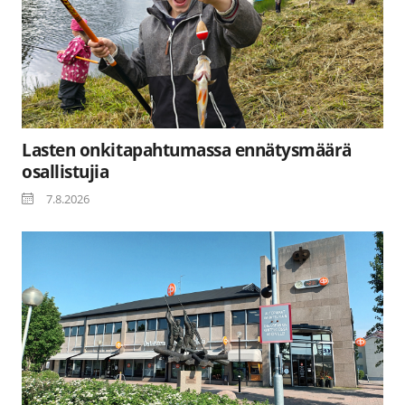
Lasten onkitapahtumassa ennätysmäärä
osallistujia
7.8.2026