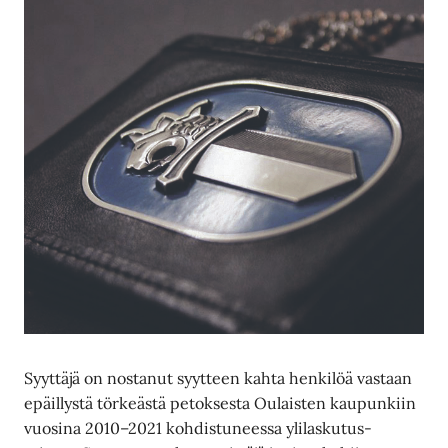
Syyttäjä on nostanut syytteen kahta henkilöä vastaan
epäillystä törkeästä petoksesta Oulaisten kaupunkiin
vuosina 2010–2021 kohdistuneessa ylilaskutus-