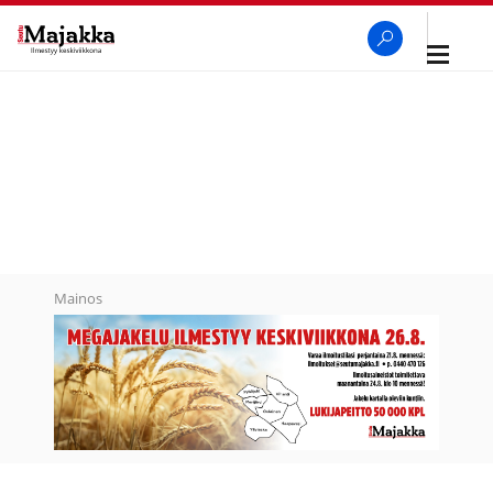
Avaa
navigaa
SeutuMajakka
Haku
Mainos