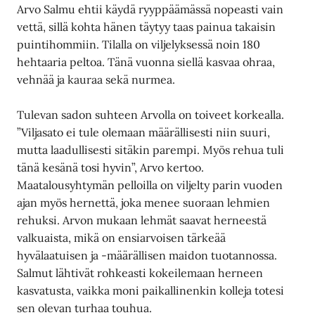
Arvo Salmu ehtii käydä ryyppäämässä nopeasti vain
vettä, sillä kohta hänen täytyy taas painua takaisin
puintihommiin. Tilalla on viljelyksessä noin 180
hehtaaria peltoa. Tänä vuonna siellä kasvaa ohraa,
vehnää ja kauraa sekä nurmea.
Tulevan sadon suhteen Arvolla on toiveet korkealla.
”Viljasato ei tule olemaan määrällisesti niin suuri,
mutta laadullisesti sitäkin parempi. Myös rehua tuli
tänä kesänä tosi hyvin”, Arvo kertoo.
Maatalousyhtymän pelloilla on viljelty parin vuoden
ajan myös hernettä, joka menee suoraan lehmien
rehuksi. Arvon mukaan lehmät saavat herneestä
valkuaista, mikä on ensiarvoisen tärkeää
hyvälaatuisen ja -määrällisen maidon tuotannossa.
Salmut lähtivät rohkeasti kokeilemaan herneen
kasvatusta, vaikka moni paikallinenkin kolleja totesi
sen olevan turhaa touhua.