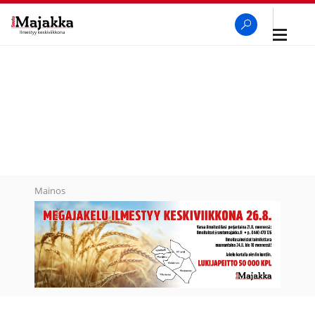
Avaa
navigaa
SeutuMajakka
Haku
Mainos