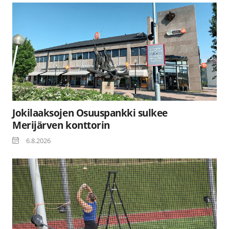
Jokilaaksojen Osuuspankki sulkee
Merijärven konttorin
6.8.2026