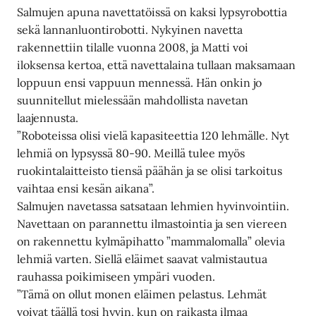
Salmujen apuna navettatöissä on kaksi lypsyrobottia
sekä lannanluontirobotti. Nykyinen navetta
rakennettiin tilalle vuonna 2008, ja Matti voi
iloksensa kertoa, että navettalaina tullaan maksamaan
loppuun ensi vappuun mennessä. Hän onkin jo
suunnitellut mielessään mahdollista navetan
laajennusta.
”Roboteissa olisi vielä kapasiteettia 120 lehmälle. Nyt
lehmiä on lypsyssä 80-90. Meillä tulee myös
ruokintalaitteisto tiensä päähän ja se olisi tarkoitus
vaihtaa ensi kesän aikana”.
Salmujen navetassa satsataan lehmien hyvinvointiin.
Navettaan on parannettu ilmastointia ja sen viereen
on rakennettu kylmäpihatto ”mammalomalla” olevia
lehmiä varten. Siellä eläimet saavat valmistautua
rauhassa poikimiseen ympäri vuoden.
”Tämä on ollut monen eläimen pelastus. Lehmät
voivat täällä tosi hyvin, kun on raikasta ilmaa