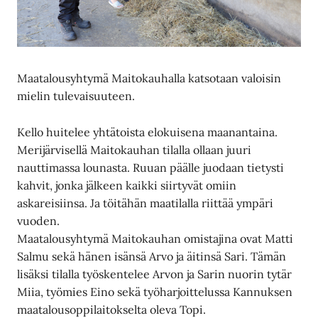
Maatalousyhtymä Maitokauhalla katsotaan valoisin
mielin tulevaisuuteen.
Kello huitelee yhtätoista elokuisena maanantaina.
Merijärvisellä Maitokauhan tilalla ollaan juuri
nauttimassa lounasta. Ruuan päälle juodaan tietysti
kahvit, jonka jälkeen kaikki siirtyvät omiin
askareisiinsa. Ja töitähän maatilalla riittää ympäri
vuoden.
Maatalousyhtymä Maitokauhan omistajina ovat Matti
Salmu sekä hänen isänsä Arvo ja äitinsä Sari. Tämän
lisäksi tilalla työskentelee Arvon ja Sarin nuorin tytär
Miia, työmies Eino sekä työharjoittelussa Kannuksen
maatalousoppilaitokselta oleva Topi.