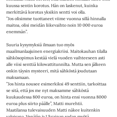
kuussa sentin korotus. Hän on laskenut, kuinka
merkittävä korotus yksikin sentti voi olla.
”Jos olisimme tuottaneet viime vuonna sillä hinnalla
maitoa, olisi meidän liikevaihto noin 10 000 euroa
enemmän”.
Suuria kysymyksiä ilmaan tuo myös
maailmanlaajuinen energiakriisi. Maitokauhan tilalla
sähkösopimus kestää vielä vuoden vaihteeseen asti
alle viisi senttiä kilowattitunnilta. Mutta sen jälkeen
onkin täysin mysteeri, mitä sähköstä joudutaan
maksamaan.
”Jos hinta nousee esimerkiksi 49 senttiin, tarkoittaa
se sitä, että jos me nyt maksamme sähköstä
kuukaudessa 800 euroa, on hinta ensi vuonna 8000
euroa plus siirto päälle”, Matti murehtii.
Maatilansa tulevaisuuden Matti näkee kuitenkin
valoisana. Venäjän ja Ukrainan sodan myötä