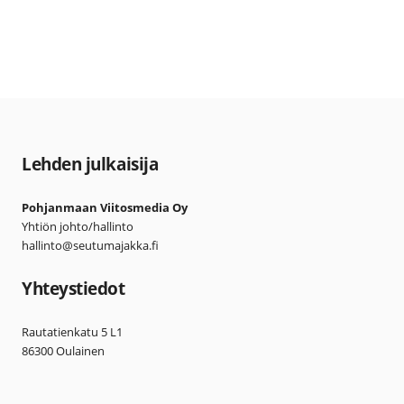
Lehden julkaisija
Pohjanmaan Viitosmedia Oy
Yhtiön johto/hallinto
hallinto@seutumajakka.fi
Yhteystiedot
Rautatienkatu 5 L1
86300 Oulainen