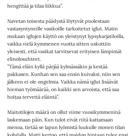
hengittää ja tilaa liikkua”.
Navetan toisesta päädystä löytyvät puolestaan
vastasyntyneille vasikoille tarkoitetut iglut. Matin
mukaan iglujen käyttö on yleistynyt lypsykarjatiloilla,
vaikka vielä kymmenen vuotta sitten uskottiin
yleisesti, että vasikat tarvitsevat erityisen lämpimät
elinolosuhteet.
”Tämä eläin kyllä pärjää kylmässäkin ja kestää
pakkasen. Kunhan sen saa ensin kuivaksi, niin sen
jälkeen ei ole ongelmia. Vaikka nämä iglut lisäävät
hieman työmäärää, on kaikki sen arvoista, että saa
hoitaa tervettä eläintä”.
Maitotilojen määrä on ollut viime vuosikymmeninä
laskemaan päin. Kun tulot eivät riitä kattamaan
menoa, tietää se lapun lyömistä luukulle monen tilan
kohdalla. Matti kertoo, että maidon hintaan tulee ensi