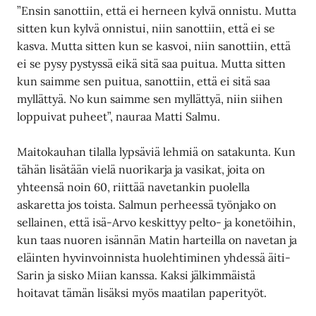
”Ensin sanottiin, että ei herneen kylvä onnistu. Mutta
sitten kun kylvä onnistui, niin sanottiin, että ei se
kasva. Mutta sitten kun se kasvoi, niin sanottiin, että
ei se pysy pystyssä eikä sitä saa puitua. Mutta sitten
kun saimme sen puitua, sanottiin, että ei sitä saa
myllättyä. No kun saimme sen myllättyä, niin siihen
loppuivat puheet”, nauraa Matti Salmu.
Maitokauhan tilalla lypsäviä lehmiä on satakunta. Kun
tähän lisätään vielä nuorikarja ja vasikat, joita on
yhteensä noin 60, riittää navetankin puolella
askaretta jos toista. Salmun perheessä työnjako on
sellainen, että isä-Arvo keskittyy pelto- ja konetöihin,
kun taas nuoren isännän Matin harteilla on navetan ja
eläinten hyvinvoinnista huolehtiminen yhdessä äiti-
Sarin ja sisko Miian kanssa. Kaksi jälkimmäistä
hoitavat tämän lisäksi myös maatilan paperityöt.