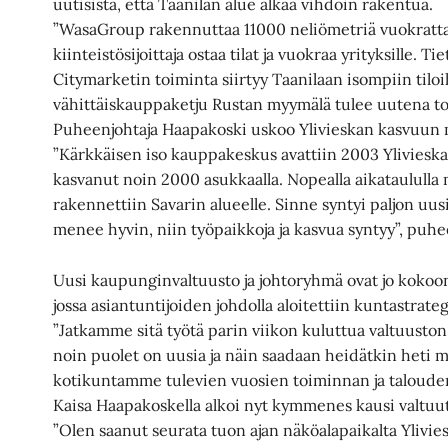
uutisista, että Taanilan alue alkaa vihdoin rakentua.
”WasaGroup rakennuttaa 11000 neliömetriä vuokrattav
kiinteistösijoittaja ostaa tilat ja vuokraa yrityksille. T
Citymarketin toiminta siirtyy Taanilaan isompiin tiloi
vähittäiskauppaketju Rustan myymälä tulee uutena toi
Puheenjohtaja Haapakoski uskoo Ylivieskan kasvuun m
”Kärkkäisen iso kauppakeskus avattiin 2003 Ylivieskaa
kasvanut noin 2000 asukkaalla. Nopealla aikataululla
rakennettiin Savarin alueelle. Sinne syntyi paljon uusi
menee hyvin, niin työpaikkoja ja kasvua syntyy”, puhe
Uusi kaupunginvaltuusto ja johtoryhmä ovat jo kokoo
jossa asiantuntijoiden johdolla aloitettiin kuntastrat
”Jatkamme sitä työtä parin viikon kuluttua valtuuston 
noin puolet on uusia ja näin saadaan heidätkin heti
kotikuntamme tulevien vuosien toiminnan ja talouden 
Kaisa Haapakoskella alkoi nyt kymmenes kausi valtuu
”Olen saanut seurata tuon ajan näköalapaikalta Ylivies