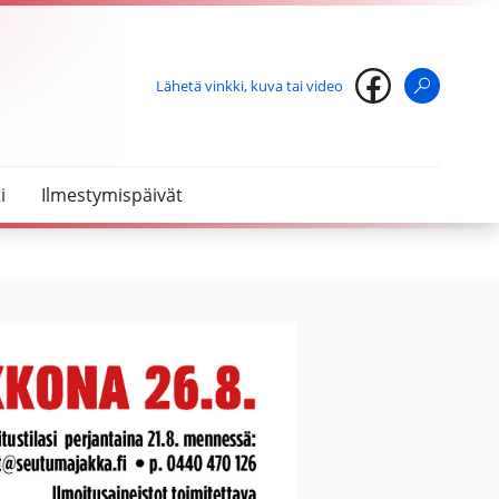
Lähetä vinkki, kuva tai video
Haku
i
Ilmestymispäivät