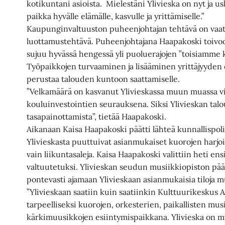
kotikuntani asioista. Mielestäni Ylivieska on nyt ja u
paikka hyvälle elämälle, kasvulle ja yrittämiselle.”
Kaupunginvaltuuston puheenjohtajan tehtävä on vaati
luottamustehtävä. Puheenjohtajana Haapakoski toivoo
sujuu hyvässä hengessä yli puoluerajojen ”toisiamme 
Työpaikkojen turvaaminen ja lisääminen yrittäjyyden 
perustaa talouden kuntoon saattamiselle.
”Velkamäärä on kasvanut Ylivieskassa muun muassa vi
kouluinvestointien seurauksena. Siksi Ylivieskan talo
tasapainottamista”, tietää Haapakoski.
Aikanaan Kaisa Haapakoski päätti lähteä kunnallispol
Ylivieskasta puuttuivat asianmukaiset kuorojen harjoitte
vain liikuntasaleja. Kaisa Haapakoski valittiin heti e
valtuutetuksi. Ylivieskan seudun musiikkiopiston päät
pontevasti ajamaan Ylivieskaan asianmukaisia tiloja mu
”Ylivieskaan saatiin kuin saatiinkin Kulttuurikeskus 
tarpeelliseksi kuorojen, orkesterien, paikallisten mus
kärkimuusikkojen esiintymispaikkana. Ylivieska on 