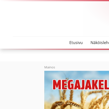
SeutuMajakka
Kaisa Haapakoski, Ylivieskan kaupunginprotokol
Etusivu
Näköisleh
Mainos