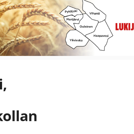
,
ollan