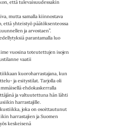
skon, että tulevaisuudessakin
va, mutta samalla kiinnostava
, että yhteistyö päätöksenteossa
kuunnellen ja arvostaen”.
edellytyksiä parantamalla luo
ime vuosina toteutettujen isojen
ustilanne vaatii
itiikkaan kuoroharrastajana, kun
lu- ja esitystilat. Tarjolla oli
nsimmäisellä ehdokaskerralla
täjänä ja valtuutettuna hän lähti
siikin harrastajille.
Akustiikka, joka on osoittautunut
iikin harrastajien ja Suomen
myös keskeisenä