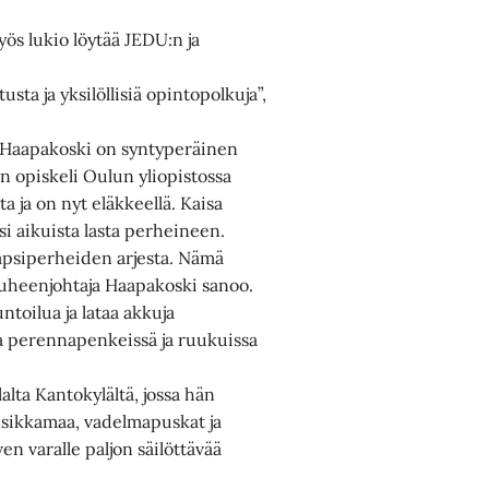
yös lukio löytää JEDU:n ja
sta ja yksilöllisiä opintopolkuja”,
 Haapakoski on syntyperäinen
än opiskeli Oulun yliopistossa
 ja on nyt eläkkeellä. Kaisa
i aikuista lasta perheineen.
 lapsiperheiden arjesta. Nämä
uheenjohtaja Haapakoski sanoo.
toilua ja lataa akkuja
ia perennapenkeissä ja ruukuissa
lta Kantokylältä, jossa hän
ansikkamaa, vadelmapuskat ja
en varalle paljon säilöttävää