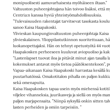
monipuolisesti aamuvarhaisesta myöhäiseen iltaan.”
Valtuuston puheenjohtajana hän toivoo lisäksi, että m
Centria:n kanssa hyviä yhteistyömahdollisuuksia.
”Tulevaisuuden rakentajat tarvitsevat tasokasta koulutu
sanoo Kaisa Haapakoski.
Ylivieskan kaupunginvaltuuston puheenjohtaja Kaisa
ylivieskalainen. Ylioppilastutkinnon suoritettuaan, h
luokanopettajaksi. Hän on tehnyt opetustyötä 44 vuotta
Haapakosken perheeseen kuuluvat aviopuoliso ja kaks
”Lastenlapset tuovat iloa ja pitävät minut ajan tasalla
kokemukset antavat myös tietoa päätöksentekoon”, p
Vapaa-aikanaan Kaisa Haapakoski harrastaa kesällä kun
puutarhatöissä. Omakotitalon pihalla on paljon kukk
sekä omenapuita.
Kaisa Haapakosken tapaa usein myös miehensä kotitila
viljelee vihanneksia, juurikasveja ja siellä on myös m
paljon marjapensaita. ”Niinpä syksyllä onkin sitten talv
lasten perheiden ja omiin tarpeisiin. ”