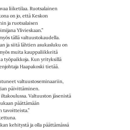
aa liiketilaa. Ruotsalainen
ietona on jo, että Keskon
hin ja ruotsalaisen
mijana Ylivieskaan.”
yös tällä valtuustokaudella.
n ja siitä lähtien asukasluku on
 myös muita kauppaliikkeitä
a työpaikkoja. Kun yrityksillä
enjohtaja Haapakoski tietää.
ntuneet valtuustoseminaariin,
egian päivittäminen.
iltakoulussa. Valtuuston jäsenistä
 mukaan päättämään
tavoitteista.”
tettuna.
kan kehitystä ja olla päättämässä