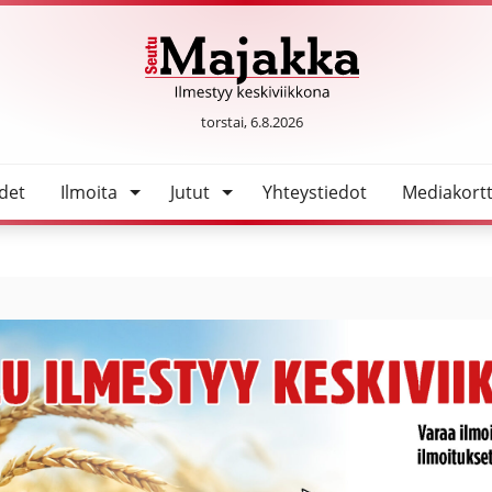
lan ykkönen
SeutuMajakka
torstai, 6.8.2026
det
Ilmoita
Jutut
Yhteystiedot
Mediakortt