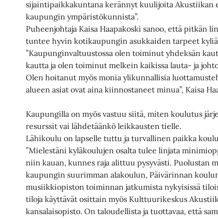
sijaintipaikkakuntana kerännyt kuulijoita Akustiikan es
kaupungin ympäristökunnista”.
Puheenjohtaja Kaisa Haapakoski sanoo, että pitkän l
tuntee hyvin kotikaupungin asukkaiden tarpeet kyli
”Kaupunginvaltuustossa olen toiminut yhdeksän kautt
kautta ja olen toiminut melkein kaikissa lauta- ja jo
Olen hoitanut myös monia ylikunnallisia luottamusteh
alueen asiat ovat aina kiinnostaneet minua”, Kaisa H
Kaupungilla on myös vastuu siitä, miten koulutus järje
resurssit vai lähdetäänkö leikkausten tielle.
Lähikoulu on lapselle tuttu ja turvallinen paikka koul
”Mielestäni kyläkoulujen osalta tulee linjata minimio
niin kauan, kunnes raja alittuu pysyvästi. Puolustan 
kaupungin suurimman alakoulun, Päivärinnan koulun,
musiikkiopiston toiminnan jatkumista nykyisissä tilo
tiloja käyttävät osittain myös Kulttuurikeskus Akustii
kansalaisopisto. On taloudellista ja tuottavaa, että sam