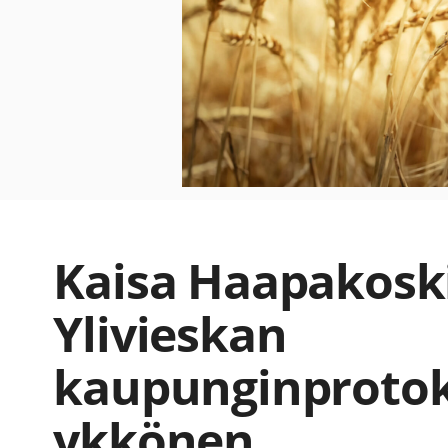
Kaisa Haapakoski
Ylivieskan
kaupunginprotok
ykkönen