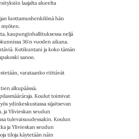
ityksiin laajalta alueelta
injan luottamushenkilönä hän
ä myöten.
a, kaupunginhallituksessa neljä
htokunnissa 36:n vuoden aikana.
täviä. Kotikuntani ja koko tämän
aapakoski sanoo.
stetään, varataanko riittävät
utien alkupäässä.
ppilasmääräraja. Koulut toimivat
myös ydinkeskustassa sijaitsevan
 ja Ylivieskan seudun
issa tulevaisuudessakin. Koulun
kka ja Ylivieskan seudun
oja tiloja käytetään näin