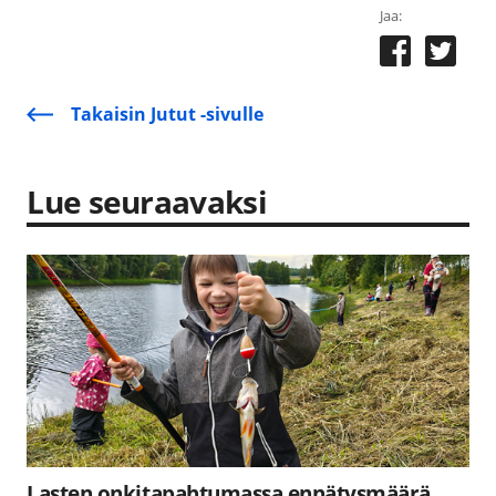
Jaa:
Takaisin Jutut -sivulle
Lue seuraavaksi
Lasten onkitapahtumassa ennätysmäärä