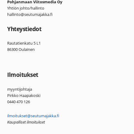
Pohjanmaan Viitosmedia Oy
Yhtiön johto/hallinto
hallinto@seutumajakka.fi
Yhteystiedot
Rautatienkatu 5 L1
86300 Oulainen
Ilmoitukset
myyntijohtaja
Pirkko Haapakoski
0440 470 126
ilmoitukset@seutumajakka.fi
Kaupalliset ilmoitukset