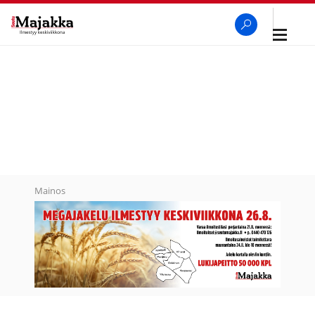
Avaa
navigaa
SeutuMajakka
Haku
Mainos