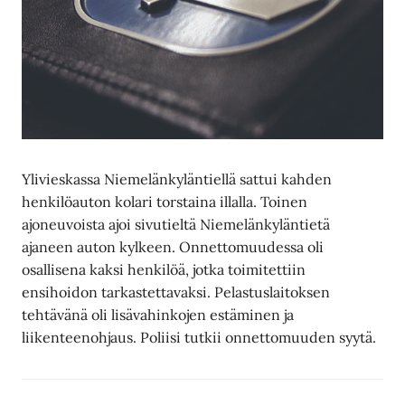
Ylivieskassa Niemelänkyläntiellä sattui kahden
henkilöauton kolari torstaina illalla. Toinen
ajoneuvoista ajoi sivutieltä Niemelänkyläntietä
ajaneen auton kylkeen. Onnettomuudessa oli
osallisena kaksi henkilöä, jotka toimitettiin
ensihoidon tarkastettavaksi. Pelastuslaitoksen
tehtävänä oli lisävahinkojen estäminen ja
liikenteenohjaus. Poliisi tutkii onnettomuuden syytä.