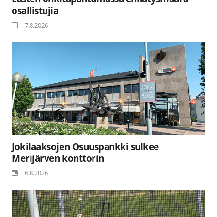
osallistujia
7.8.2026
Jokilaaksojen Osuuspankki sulkee
Merijärven konttorin
6.8.2026