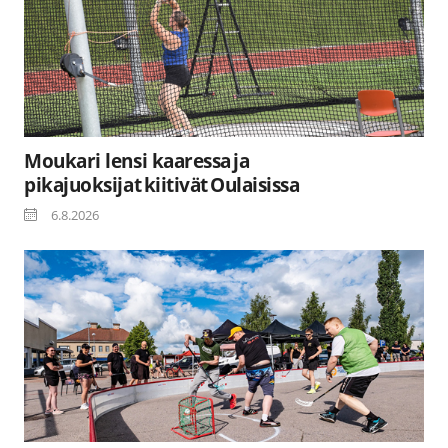
Moukari lensi kaaressa ja
pikajuoksijat kiitivät Oulaisissa
6.8.2026