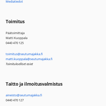
Mediatiedot
Toimitus
Päätoimittaja
Matti Kuoppala
0440 470 125
toimitus@seutumajakka.fi
matti.kuoppala@seutumajakka.fi
Toimitukselliset asiat
Taitto ja ilmoitusvalmistus
aineisto@seutumajakka.fi
0440 470 127