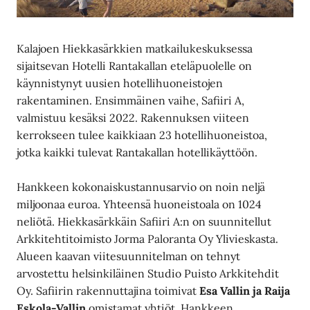
Kalajoen Hiekkasärkkien matkailukeskuksessa
sijaitsevan Hotelli Rantakallan eteläpuolelle on
käynnistynyt uusien hotellihuoneistojen
rakentaminen. Ensimmäinen vaihe, Safiiri A,
valmistuu kesäksi 2022. Rakennuksen viiteen
kerrokseen tulee kaikkiaan 23 hotellihuoneistoa,
jotka kaikki tulevat Rantakallan hotellikäyttöön.
Hankkeen kokonaiskustannusarvio on noin neljä
miljoonaa euroa. Yhteensä huoneistoala on 1024
neliötä. Hiekkasärkkäin Safiiri A:n on suunnitellut
Arkkitehtitoimisto Jorma Paloranta Oy Ylivieskasta.
Alueen kaavan viitesuunnitelman on tehnyt
arvostettu helsinkiläinen Studio Puisto Arkkitehdit
Oy. Safiirin rakennuttajina toimivat
Esa Vallin ja Raija
Eskola-Vallin
omistamat yhtiöt. Hankkeen