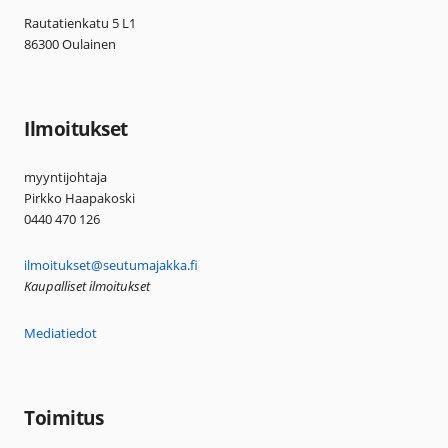
Rautatienkatu 5 L1
86300 Oulainen
Ilmoitukset
myyntijohtaja
Pirkko Haapakoski
0440 470 126
ilmoitukset@seutumajakka.fi
Kaupalliset ilmoitukset
Mediatiedot
Toimitus