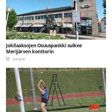
Jokilaaksojen Osuuspankki sulkee
Merijärven konttorin
6.8.2026