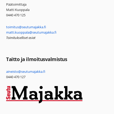
Päätoimittaja
Matti Kuoppala
0440 470 125
toimitus@seutumajakka.fi
matti.kuoppala@seutumajakka.fi
Toimitukselliset asiat
Taitto ja ilmoitusvalmistus
aineisto@seutumajakka.fi
0440 470 127