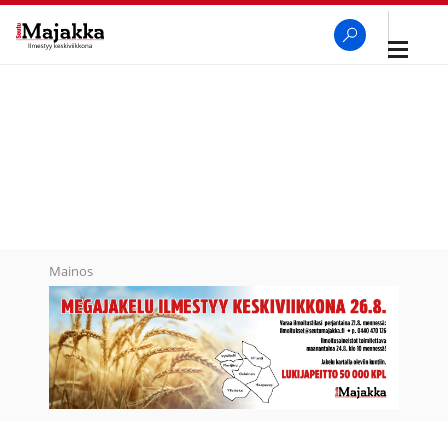
Avaa
navigaa
SeutuMajakka
Haku
Mainos