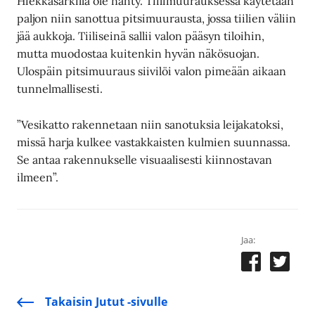
Hiekkasärkillä ole nähty. Tiilimuurauksessa käytetään
paljon niin sanottua pitsimuurausta, jossa tiilien väliin
jää aukkoja. Tiiliseinä sallii valon pääsyn tiloihin,
mutta muodostaa kuitenkin hyvän näkösuojan.
Ulospäin pitsimuuraus siivilöi valon pimeään aikaan
tunnelmallisesti.
”Vesikatto rakennetaan niin sanotuksia leijakatoksi,
missä harja kulkee vastakkaisten kulmien suunnassa.
Se antaa rakennukselle visuaalisesti kiinnostavan
ilmeen”.
Jaa:
Takaisin Jutut -sivulle