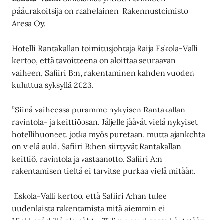
pääurakoitsija on raahelainen Rakennustoimisto
Aresa Oy.
Hotelli Rantakallan toimitusjohtaja Raija Eskola-Valli
kertoo, että tavoitteena on aloittaa seuraavan
vaiheen, Safiiri B:n, rakentaminen kahden vuoden
kuluttua syksyllä 2023.
”Siinä vaiheessa puramme nykyisen Rantakallan
ravintola- ja keittiöosan. Jäljelle jäävät vielä nykyiset
hotellihuoneet, jotka myös puretaan, mutta ajankohta
on vielä auki. Safiiri B:hen siirtyvät Rantakallan
keittiö, ravintola ja vastaanotto. Safiiri A:n
rakentamisen tieltä ei tarvitse purkaa vielä mitään.
Eskola-Valli kertoo, että Safiiri A:han tulee
uudenlaista rakentamista mitä aiemmin ei