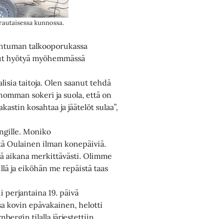
 rautaisessa kunnossa.
ahtuman talkooporukassa
llut hyötyä myöhemmässä
lisia taitoja. Olen saanut tehdä
 homman sokeri ja suola, että on
kastin kosahtaa ja jäätelöt sulaa”,
ngille. Moniko
tä Oulainen ilman konepäiviä.
nä aikana merkittävästi. Olimme
lä ja eiköhän me repäistä taas
 perjantaina 19. päivä
sa kovin epävakainen, helotti
ergin tilalla järjestettiin