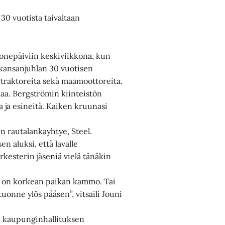
30 vuotista taivaltaan
konepäiviin keskiviikkona, kun
 kansanjuhlan 30 vuotisen
a traktoreita sekä maamoottoreita.
aa. Bergströmin kiinteistön
ta ja esineitä. Kaiken kruunasi
 rautalankayhtye, Steel.
n aluksi, että lavalle
kesterin jäseniä vielä tänäkin
os on korkean paikan kammo. Tai
 tuonne ylös pääsen”, vitsaili Jouni
i kaupunginhallituksen