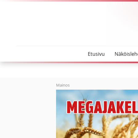
SeutuMajakka
Kansanjuhlassa viihdyttiin vesisateesta huolimatt
Etusivu
Näköisleh
Mainos