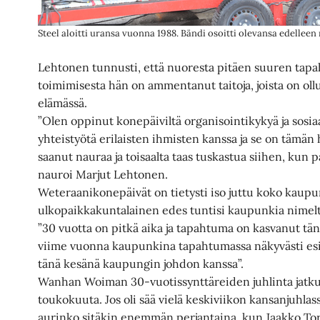
Steel aloitti uransa vuonna 1988. Bändi osoitti olevansa edelleen
Lehtonen tunnusti, että nuoresta pitäen suuren tap
toimimisesta hän on ammentanut taitoja, joista on o
elämässä.
”Olen oppinut konepäiviltä organisointikykyä ja sosiaa
yhteistyötä erilaisten ihmisten kanssa ja se on tämän
saanut nauraa ja toisaalta taas tuskastua siihen, kun pa
nauroi Marjut Lehtonen.
Weteraanikonepäivät on tietysti iso juttu koko kaupu
ulkopaikkakuntalainen edes tuntisi kaupunkia nimel
”30 vuotta on pitkä aika ja tapahtuma on kasvanut tä
viime vuonna kaupunkina tapahtumassa näkyvästi esil
tänä kesänä kaupungin johdon kanssa”.
Wanhan Woiman 30-vuotissynttäreiden juhlinta jatkui
toukokuuta. Jos oli sää vielä keskiviikon kansanjuhlas
aurinko sitäkin enemmän perjantaina, kun Jaakko Tornb