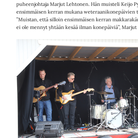
puheenjohtaja Marjut Lehtonen. Hän muisteli Keijo Pyl
ensimmäisen kerran mukana weteraanikonepäivien t
”Muistan, että silloin ensimmäisen kerran makkarakärry
ei ole mennyt yhtään kesää ilman konepäiviä”, Marjut