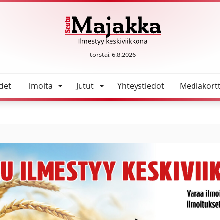
a
SeutuMajakka
torstai, 6.8.2026
det
Ilmoita
Jutut
Yhteystiedot
Mediakortt