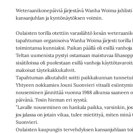
Weteraanikonepäiviä järjestävä Wanha Woima juhlisti 
kansanjuhlan ja kyntönäytöksen voimin.
Oulaisten torilla otettiin varaslähtö kesän weteraani
tapahtuman organisoiva Wanha Woima järjesti torilla
toimintansa kunniaksi. Paikan päällä oli esillä vanhoj
Teltan uumenista pystyi ostamaan maistuvaa lihasopp
sisätiloissa oli puolestaan esillä vanhoja käyttötavaroi
makoisat täytekakkukahvit.
Tapahtuman alkutahdit soitti paikkakunnan tunnetuin
Yhtyeen nokkamies Jouni Suonvieri vitsaili esiintymise
nouseminen jännittää vuonna 1988 alkunsa saaneen or
päivänä. Tosin hieman eri syystä.
”Lavalle nouseminen on hankala paikka, varsinkin, j
jos jalassa on jotain vikaa, tulee mietittyä, miten minä
Suonvieri.
Oulaisten kaupungin tervehdyksen kansanjuhlaan to