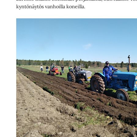
kyntönäytös vanhoilla koneilla.