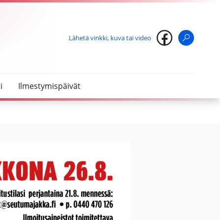
Lähetä vinkki, kuva tai video
Haku
i
Ilmestymispäivät