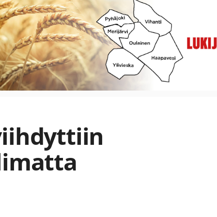
iihdyttiin
limatta