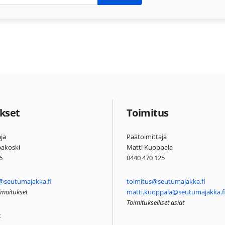
kset
Toimitus
ja
Päätoimittaja
pakoski
Matti Kuoppala
6
0440 470 125
@seutumajakka.fi
toimitus@seutumajakka.fi
ilmoitukset
matti.kuoppala@seutumajakka.f
Toimitukselliset asiat
t