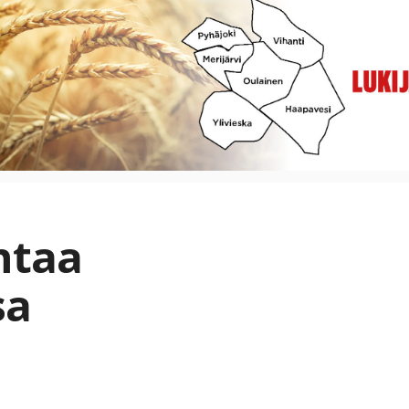
htaa
sa