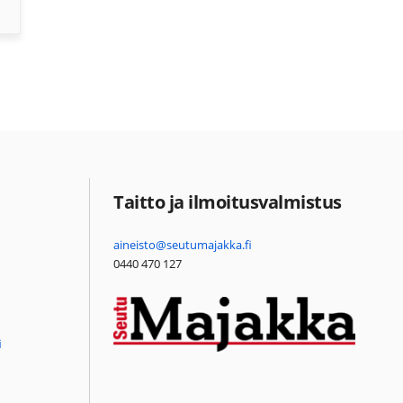
Taitto ja ilmoitusvalmistus
aineisto@seutumajakka.fi
0440 470 127
i