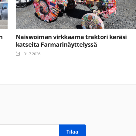
n
Naiswoiman virkkaama traktori keräsi
katseita Farmarinäyttelyssä
31.7.2026
Tilaa