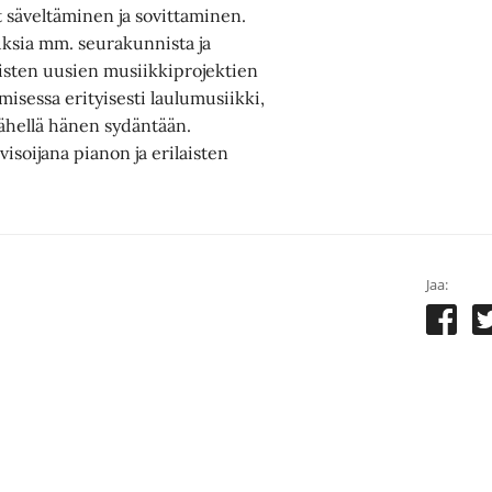
t säveltäminen ja sovittaminen.
auksia mm. seurakunnista ja
laisten uusien musiikkiprojektien
amisessa erityisesti laulumusiikki,
ähellä hänen sydäntään.
isoijana pianon ja erilaisten
Jaa: