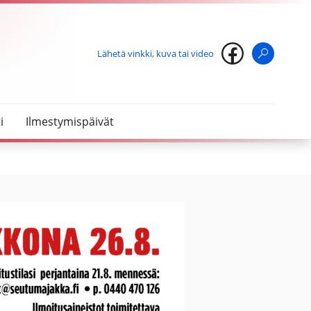
Lähetä vinkki, kuva tai video
Haku
i
Ilmestymispäivät