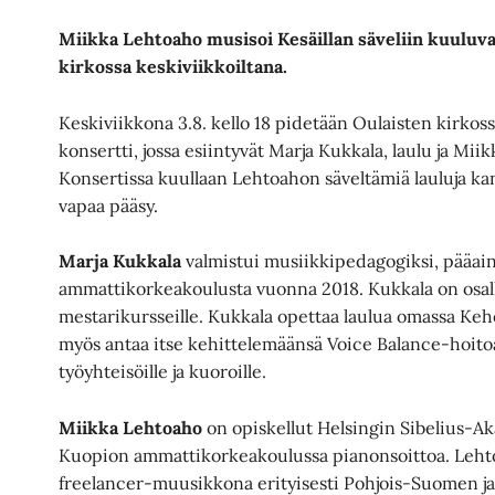
Miikka Lehtoaho musisoi Kesäillan säveliin kuuluv
kirkossa keskiviikkoiltana.
Keskiviikkona 3.8. kello 18 pidetään Oulaisten kirkoss
konsertti, jossa esiintyvät Marja Kukkala, laulu ja Mii
Konsertissa kuullaan Lehtoahon säveltämiä lauluja ka
vapaa pääsy.
Marja Kukkala
valmistui musiikkipedagogiksi, pääai
ammattikorkeakoulusta vuonna 2018. Kukkala on osall
mestarikursseille. Kukkala opettaa laulua omassa Keh
myös antaa itse kehittelemäänsä Voice Balance-hoitoa
työyhteisöille ja kuoroille.
Miikka Lehtoaho
on opiskellut Helsingin Sibelius-Ak
Kuopion ammattikorkeakoulussa pianonsoittoa. Lehtoa
freelancer-muusikkona erityisesti Pohjois-Suomen j