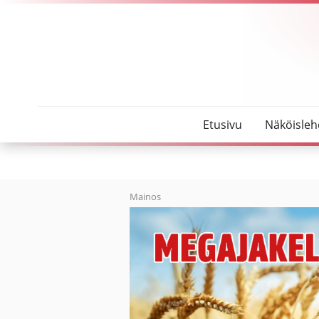
SeutuMajakka
Kantaesitys kajahtaa Oulaisten kirkossa
Etusivu
Näköisleh
Mainos