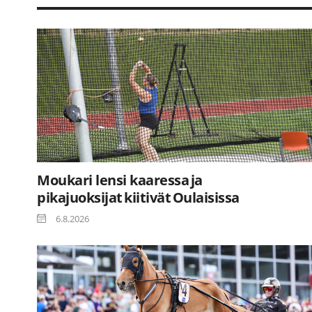
Moukari lensi kaaressa ja
pikajuoksijat kiitivät Oulaisissa
6.8.2026