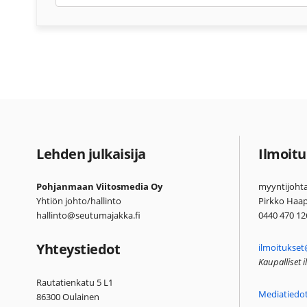
Lehden julkaisija
Ilmoitu
Pohjanmaan Viitosmedia Oy
myyntijohta
Yhtiön johto/hallinto
Pirkko Haa
hallinto@seutumajakka.fi
0440 470 12
Yhteystiedot
ilmoitukset
Kaupalliset 
Rautatienkatu 5 L1
Mediatiedo
86300 Oulainen