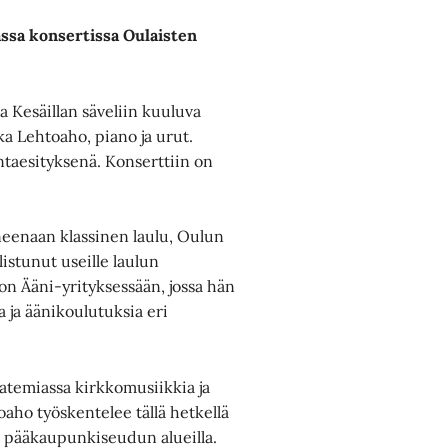
assa konsertissa Oulaisten
a Kesäillan säveliin kuuluva
kka Lehtoaho, piano ja urut.
ntaesityksenä. Konserttiin on
neenaan klassinen laulu, Oulun
istunut useille laulun
on Ääni-yrityksessään, jossa hän
 ja äänikoulutuksia eri
atemiassa kirkkomusiikkia ja
ho työskentelee tällä hetkellä
a pääkaupunkiseudun alueilla.