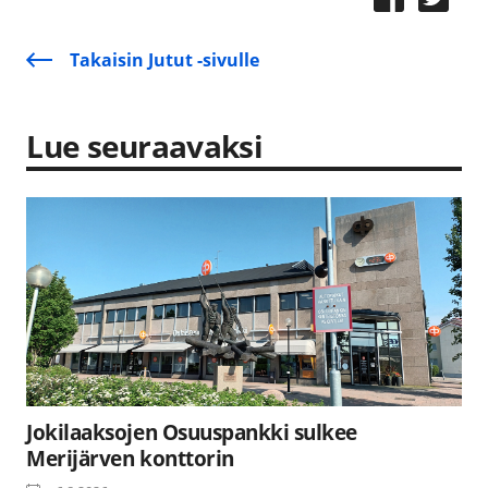
Takaisin Jutut -sivulle
Lue seuraavaksi
Jokilaaksojen Osuuspankki sulkee
Merijärven konttorin