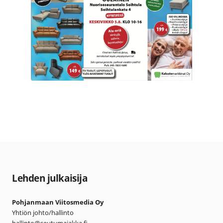
Lehden julkaisija
Pohjanmaan Viitosmedia Oy
Yhtiön johto/hallinto
hallinto@seutumajakka.fi