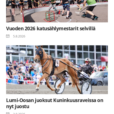
Vuoden 2026 katusählymestarit selvillä
5.8.2026
Lumi-Oosan juoksut Kuninkuusraveissa on
nyt juostu
3.8.2026