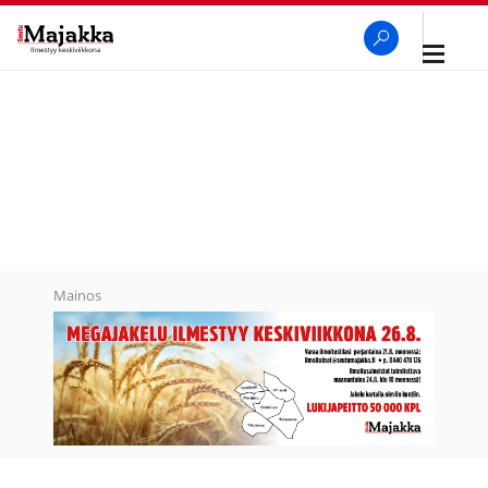
Avaa
navigaa
SeutuMajakka
Haku
Mainos