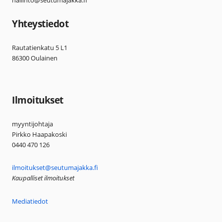
Yhteystiedot
Rautatienkatu 5 L1
86300 Oulainen
Ilmoitukset
myyntijohtaja
Pirkko Haapakoski
0440 470 126
ilmoitukset@seutumajakka.fi
Kaupalliset ilmoitukset
Mediatiedot