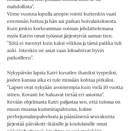
mahdollista”.
Viime vuonna lopulla anopin vointi kuitenkin vaati
enemmän hoitoa ja hän sai paikan hoivalaitoksesta.
Kuin jonkin korkeamman voiman johdattelemana
myös Katrin omat työasiat järjestyivät saman tien.
”Siitä ei mennyt kuin kaksi viikkoa ja tämä paikka tuli
auki. Jotenkin ne asiat vaan loksahtivat hyvin
paikoilleen”.
Nykypäivän lapsia Katri kuvailee ihaniksi tyypeiksi,
joiden kanssa aika ei tule missään kohtaa pitkäksi.
”Lapset ovat nykyään avoimempia kuin vielä 10 vuotta
sitten. Kovasti he haluavat tietää eri asioista”.
Kevään ohjelmasta Katri paljastaa sen, että tulossa on
muun muassa kummitapahtuma, kolme
perhejumalanpalvelusta ja pääsiäisenä seurakunta
järjestää päiväkoti-ikäisille ja koululaisille omat
pääsiäishetkensä. Unohtaa ei sovi myöskään