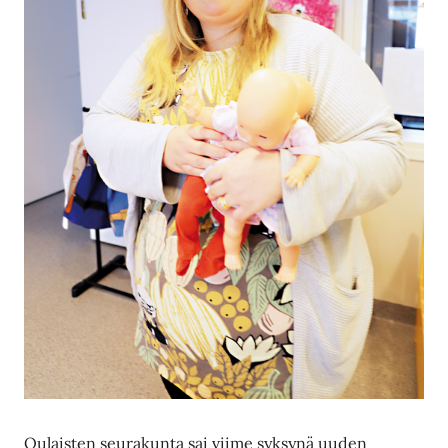
Oulaisten seurakunta sai viime syksynä uuden