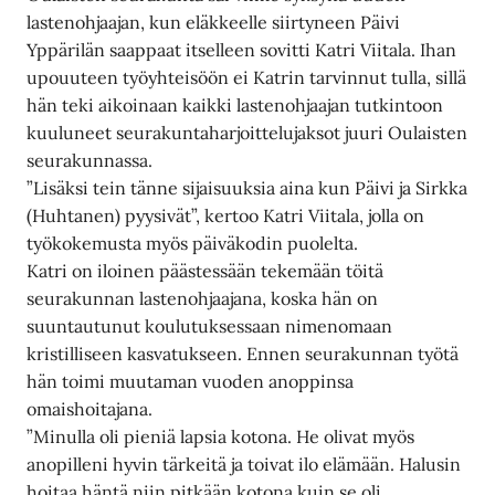
lastenohjaajan, kun eläkkeelle siirtyneen Päivi
Yppärilän saappaat itselleen sovitti Katri Viitala. Ihan
upouuteen työyhteisöön ei Katrin tarvinnut tulla, sillä
hän teki aikoinaan kaikki lastenohjaajan tutkintoon
kuuluneet seurakuntaharjoittelujaksot juuri Oulaisten
seurakunnassa.
”Lisäksi tein tänne sijaisuuksia aina kun Päivi ja Sirkka
(Huhtanen) pyysivät”, kertoo Katri Viitala, jolla on
työkokemusta myös päiväkodin puolelta.
Katri on iloinen päästessään tekemään töitä
seurakunnan lastenohjaajana, koska hän on
suuntautunut koulutuksessaan nimenomaan
kristilliseen kasvatukseen. Ennen seurakunnan työtä
hän toimi muutaman vuoden anoppinsa
omaishoitajana.
”Minulla oli pieniä lapsia kotona. He olivat myös
anopilleni hyvin tärkeitä ja toivat ilo elämään. Halusin
hoitaa häntä niin pitkään kotona kuin se oli