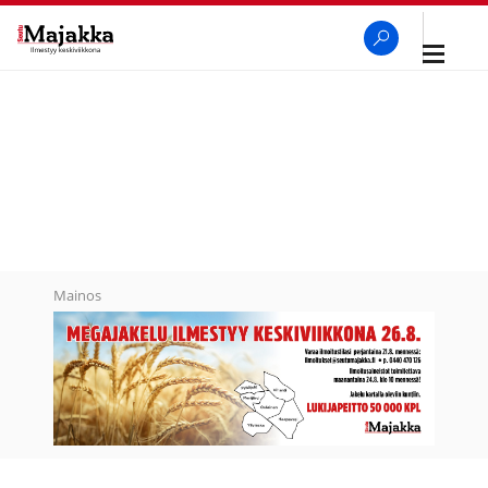
Avaa
navigaa
SeutuMajakka
Haku
Mainos