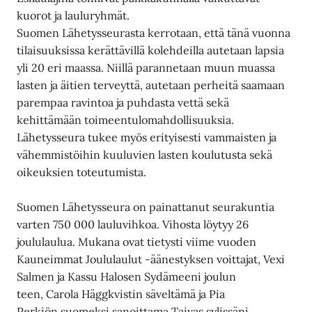
kuorot ja lauluryhmät.
Suomen Lähetysseurasta kerrotaan, että tänä vuonna
tilaisuuksissa kerättävillä kolehdeilla autetaan lapsia
yli 20 eri maassa. Niillä parannetaan muun muassa
lasten ja äitien terveyttä, autetaan perheitä saamaan
parempaa ravintoa ja puhdasta vettä sekä
kehittämään toimeentulomahdollisuuksia.
Lähetysseura tukee myös erityisesti vammaisten ja
vähemmistöihin kuuluvien lasten koulutusta sekä
oikeuksien toteutumista.
Suomen Lähetysseura on painattanut seurakuntia
varten 750 000 lauluvihkoa. Vihosta löytyy 26
joululaulua. Mukana ovat tietysti viime vuoden
Kauneimmat Joululaulut -äänestyksen voittajat, Vexi
Salmen ja Kassu Halosen Sydämeeni joulun
teen, Carola Häggkvistin säveltämä ja Pia
Perkiön suomeksi sanoittama Taivas sylissäni