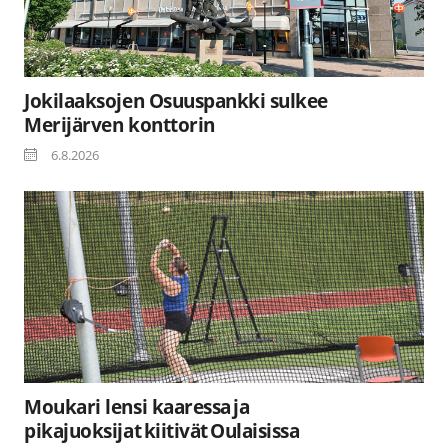
Jokilaaksojen Osuuspankki sulkee
Merijärven konttorin
6.8.2026
Moukari lensi kaaressa ja
pikajuoksijat kiitivät Oulaisissa