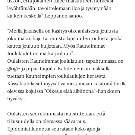
uskon, että jokainen tulee tilaisuuteen hetkeksi
levähtämään, tavoittelemaan iloa ja tyyntymään
kaiken keskellä”, Leppänen sanoo.
”Meillä jokaisella on käsitys oikeanlaisesta joulusta –
joku maku, haju tai muisto lapsuuden joulusta, jonka
kautta jouluun kuljetaan. Myös Kauneimmat
Joululaulut on matka jouluun”.
Oulaisten Kauneimmat joululaulut-tapahtumassa on
glögi- ja piparitarjoilu. Kahden euron maksulla
tuetaan Kauneimpien joululaulujen keräystä.
Kässäklubilaiset myyvät valmistamiaan käsitöitä torilla
olevissa kojuissa ”Oikeus elää albiinona”-hankkeen
hyväksi.
Oulaisten seurakunnasta muistutetaan, että
tilaisuudella on olemassa säävaraus.
Epidemiatilannetta seurataan koko ajan ja