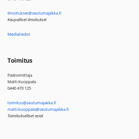
ilmoitukset@seutumajakka.fi
Kaupalliset ilmoitukset
Mediatiedot
Toimitus
Päätoimittaja
Matti Kuoppala
0440 470 125
toimitus@seutumajakka.fi
matti.kuoppala@seutumajakka.fi
Toimitukselliset asiat