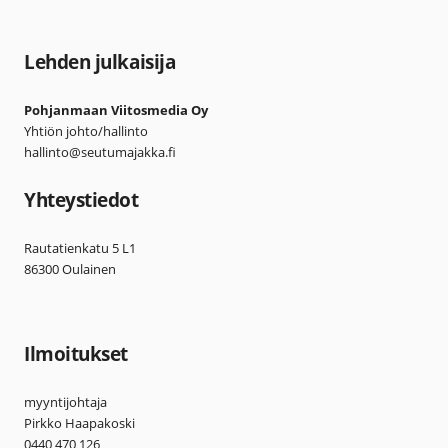
Lehden julkaisija
Pohjanmaan Viitosmedia Oy
Yhtiön johto/hallinto
hallinto@seutumajakka.fi
Yhteystiedot
Rautatienkatu 5 L1
86300 Oulainen
Ilmoitukset
myyntijohtaja
Pirkko Haapakoski
0440 470 126