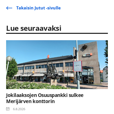
Takaisin Jutut -sivulle
Lue seuraavaksi
Jokilaaksojen Osuuspankki sulkee
Merijärven konttorin
6.8.2026