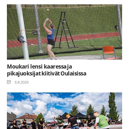
Moukari lensi kaaressa ja
pikajuoksijat kiitivät Oulaisissa
6.8.2026