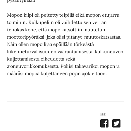
pysähtymään.
Mopon kilpi oli peitetty teipillä eikä mopon etujarru
toiminut. Kulkupeliin oli vaihdettu sen verran
tehokas kone, että mopo katsottiin muutetun
moottoripyöräksi, joka olisi pitänyt muutoskatsastaa.
Näin ollen mopoilijaa epäillään törkeästä
liikenneturvallisuuden vaarantamisesta, kulkuneuvon
kuljettamisesta oikeudetta sekä
ajoneuvorikkomuksesta. Poliisi takavarikoi mopon ja
määräsi mopoa kuljettaneen pojan ajokieltoon.
Jaa: