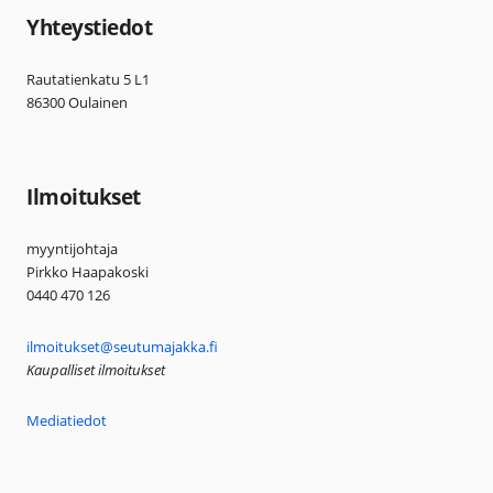
Yhteystiedot
Rautatienkatu 5 L1
86300 Oulainen
Ilmoitukset
myyntijohtaja
Pirkko Haapakoski
0440 470 126
ilmoitukset@seutumajakka.fi
Kaupalliset ilmoitukset
Mediatiedot