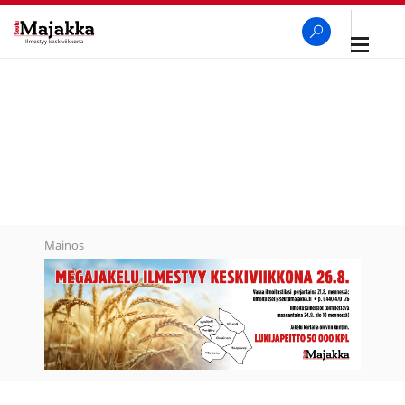
Avaa
navigaa
SeutuMajakka
Haku
Mainos