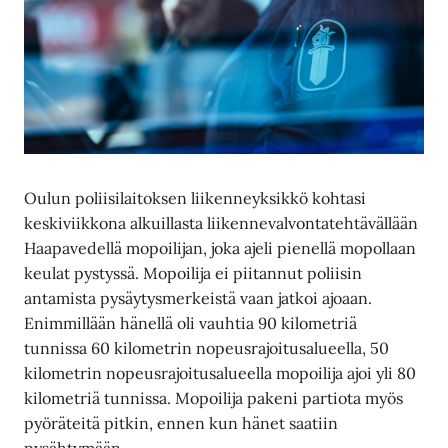
Oulun poliisilaitoksen liikenneyksikkö kohtasi
keskiviikkona alkuillasta liikennevalvontatehtävällään
Haapavedellä mopoilijan, joka ajeli pienellä mopollaan
keulat pystyssä. Mopoilija ei piitannut poliisin
antamista pysäytysmerkeistä vaan jatkoi ajoaan.
Enimmillään hänellä oli vauhtia 90 kilometriä
tunnissa 60 kilometrin nopeusrajoitusalueella, 50
kilometrin nopeusrajoitusalueella mopoilija ajoi yli 80
kilometriä tunnissa. Mopoilija pakeni partiota myös
pyöräteitä pitkin, ennen kun hänet saatiin