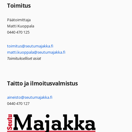
Toimitus
Päätoimittaja
Matti Kuoppala
0440 470 125
toimitus@seutumajakka.fi
matti.kuoppala@seutumajakka.fi
Toimitukselliset asiat
Taitto ja ilmoitusvalmistus
aineisto@seutumajakka.fi
0440 470 127