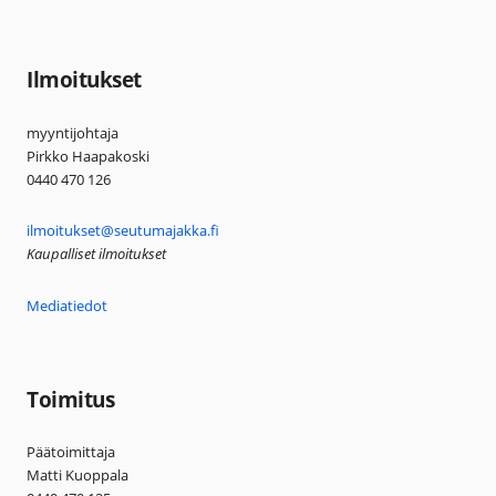
Ilmoitukset
myyntijohtaja
Pirkko Haapakoski
0440 470 126
ilmoitukset@seutumajakka.fi
Kaupalliset ilmoitukset
Mediatiedot
Toimitus
Päätoimittaja
Matti Kuoppala