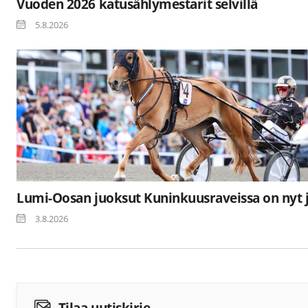
Vuoden 2026 katusählymestarit selvillä
5.8.2026
Lumi-Oosan juoksut Kuninkuusraveissa on nyt 
3.8.2026
Tilaa uutiskirje