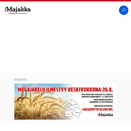
SeutuMajakka
Haku
Mainos