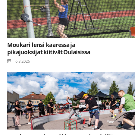
Moukari lensi kaaressa ja
pikajuoksijat kiitivät Oulaisissa
6.8.2026