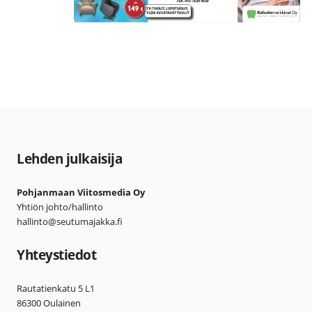
Lehden julkaisija
Pohjanmaan Viitosmedia Oy
Yhtiön johto/hallinto
hallinto@seutumajakka.fi
Yhteystiedot
Rautatienkatu 5 L1
86300 Oulainen