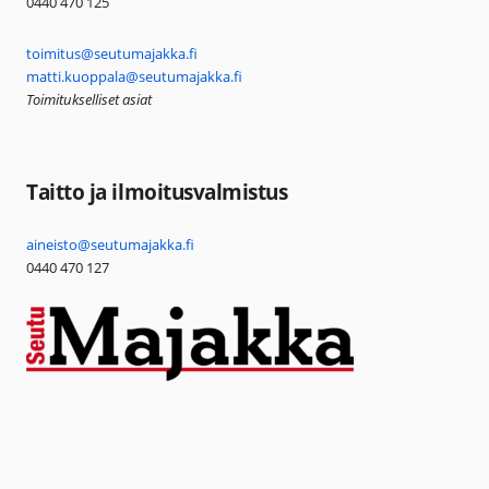
0440 470 125
toimitus@seutumajakka.fi
matti.kuoppala@seutumajakka.fi
Toimitukselliset asiat
Taitto ja ilmoitusvalmistus
aineisto@seutumajakka.fi
0440 470 127