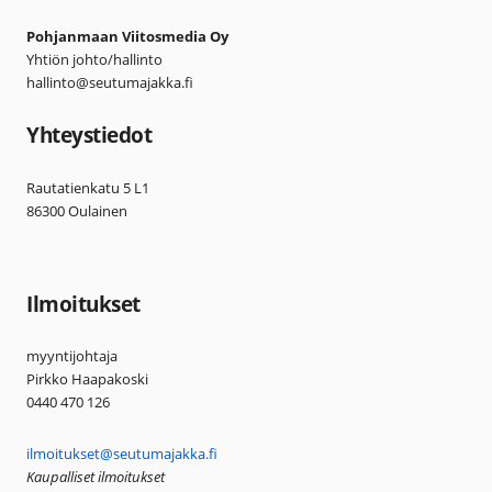
Pohjanmaan Viitosmedia Oy
Yhtiön johto/hallinto
hallinto@seutumajakka.fi
Yhteystiedot
Rautatienkatu 5 L1
86300 Oulainen
Ilmoitukset
myyntijohtaja
Pirkko Haapakoski
0440 470 126
ilmoitukset@seutumajakka.fi
Kaupalliset ilmoitukset