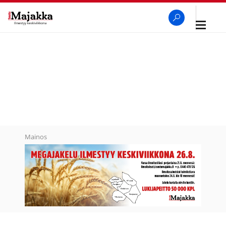
Avaa
navigaa
SeutuMajakka
Haku
Mainos