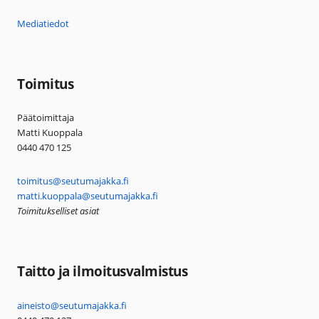
Mediatiedot
Toimitus
Päätoimittaja
Matti Kuoppala
0440 470 125
toimitus@seutumajakka.fi
matti.kuoppala@seutumajakka.fi
Toimitukselliset asiat
Taitto ja ilmoitusvalmistus
aineisto@seutumajakka.fi