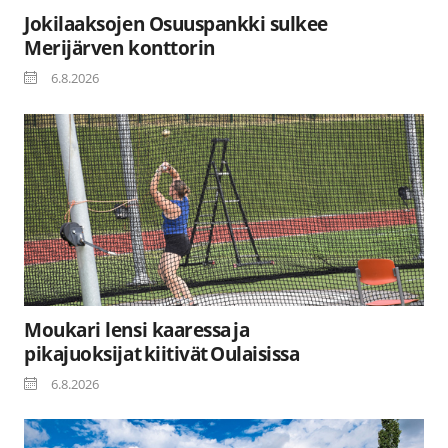
Jokilaaksojen Osuuspankki sulkee
Merijärven konttorin
6.8.2026
Moukari lensi kaaressa ja
pikajuoksijat kiitivät Oulaisissa
6.8.2026