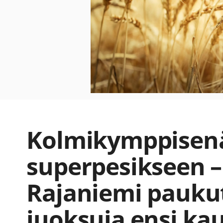
Kolmikymppisen
superpesikseen –
Rajaniemi pauku
juoksuja ensi ka