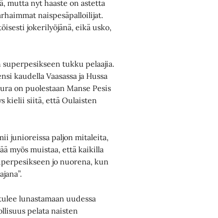
ä, mutta nyt haaste on astetta
rhaimmat naispesäpalloilijat.
sesti jokerilyöjänä, eikä usko,
 superpesikseen tukku pelaajia.
ensi kaudella Vaasassa ja Hussa
eura on puolestaan Manse Pesis
ielii siitä, että Oulaisten
mii junioreissa paljon mitaleita,
tää myös muistaa, että kaikilla
t superpesikseen jo nuorena, kun
jana”.
i tulee lunastamaan uudessa
llisuus pelata naisten