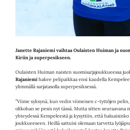
Janette Rajaniemi vaihtaa Oulaisten Huiman ja su
Kiriin ja superpesikseen.
Oulaisten Huiman naisten suomisarjajoukkueessa juok
Rajaniemi
hakee pelipaikkaa ensi kaudella Kempeleen 
ylimmällä sarjatasolla superpesiksessä.
”Viime syksynä, kun vedin viimeisen c-tyttöjen pelin, 
olikohan se pesis nyt tässä. Mutta sitten seuraavana
yhteydessä Kempeleestä ja kysyttiin, että haluaisink
joukkueeseen. Heillä sattuisi olemaan tarvetta lyöjäpuo