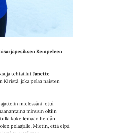
omisarjapesiksen Kempeleen
suja tehtaillut
Janette
Kiristä, joka pelaa naisten
ajattelin mielessäni, että
 maanantaina minuun oltiin
o tulla kokeilemaan heidän
len pelaajalle. Mietin, että eipä