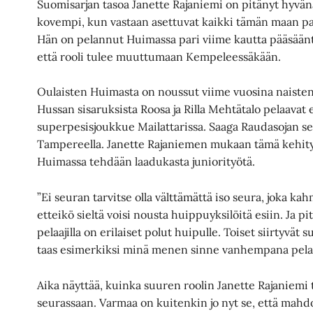
Suomisarjan tasoa Janette Rajaniemi on pitänyt hyvän
kovempi, kun vastaan asettuvat kaikki tämän maan pa
Hän on pelannut Huimassa pari viime kautta pääsääntöi
että rooli tulee muuttumaan Kempeleessäkään.
Oulaisten Huimasta on noussut viime vuosina naisten
Hussan sisaruksista Roosa ja Rilla Mehtätalo pelaavat 
superpesisjoukkue Mailattarissa. Saaga Raudasojan s
Tampereella. Janette Rajaniemen mukaan tämä kehitys k
Huimassa tehdään laadukasta juniorityötä.
”Ei seuran tarvitse olla välttämättä iso seura, joka kah
etteikö sieltä voisi nousta huippuyksilöitä esiin. Ja pi
pelaajilla on erilaiset polut huipulle. Toiset siirtyvä
taas esimerkiksi minä menen sinne vanhempana pelaa
Aika näyttää, kuinka suuren roolin Janette Rajaniem
seurassaan. Varmaa on kuitenkin jo nyt se, että mahdo