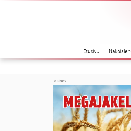
SeutuMajakka
Kolmikymppisenä superpesikseen – Janette Rajani
Etusivu
Näköisleh
Mainos