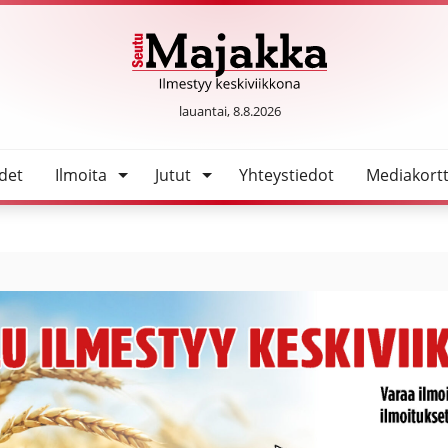
emi paukuttelee juoksuja ensi kaudella Kempeleen Kirissä
SeutuMajakka
lauantai, 8.8.2026
det
Ilmoita
Jutut
Yhteystiedot
Mediakortt