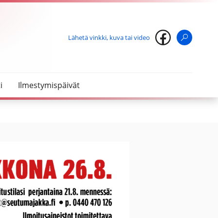
Lähetä vinkki, kuva tai video
Haku
i
Ilmestymispäivät