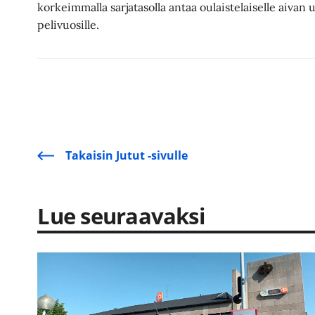
korkeimmalla sarjatasolla antaa oulaistelaiselle aivan 
pelivuosille.
Takaisin Jutut -sivulle
Lue seuraavaksi