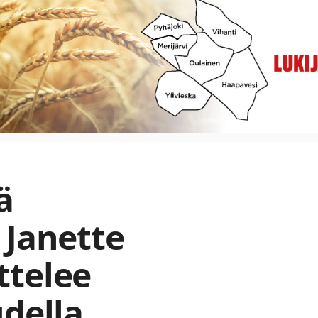
ä
 Janette
ttelee
udella