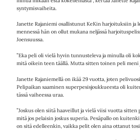
minua mikään estä kokeilemasta”, kertaa Janette Raja
syntymisvaiheita.
Janette Rajaniemi osallistunut KeKin harjoituksiin ja l
mennessä hän on ollut mukana neljässä harjoituspeli
Joensuussa.
”Eka peli oli vielä hyvin tunnusteleva ja minulla oli k
mitä oikein teen täällä. Mutta sitten toinen peli meni 
Janette Rajaniemellä on ikää 29 vuotta, joten pelivuosi
Pelipaikan saaminen superpesisjoukkueesta oli kuiten
tässä vaiheessa uraa.
”Joskus olen siitä haaveillut ja vielä viisi vuotta sit
mitä jos pelaisin joskus superia. Pesäpallo on kuitenki
on sitä edelleenkin, vaikka pelit olen aina ottanut tosi