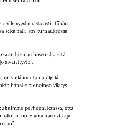
niemi seurasiirron
eireille syyslomasta asti. Tähän
ssä sekä halli-sm-turnauksessa
oko ajan hieman hassu olo, että
jo aivan hyvin”.
a on vielä muutama jäljellä.
kin hänelle pienoinen yllätys
ten puhuimme perheeni kanssa, että
n ollut minulle aina harrastus ja
ssaan”.