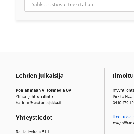
Lehden julkaisija
Ilmoitu
Pohjanmaan Viitosmedia Oy
myyntijohta
Yhtiön johto/hallinto
Pirkko Haa
hallinto@seutumajakka.fi
0440 470 12
Yhteystiedot
ilmoitukset
Kaupalliset 
Rautatienkatu 5 L1