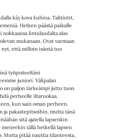
dalla käy kova kuhina. Talitintit,
iemeniä. Hetken päästä paikalle
i nokkaansa lintulaudalta alas
tä olevan mukanaan. Ovat varmaan
nyt, että milloin isäntä tuo
nä työpisteeltäni
heemme juniori. Välipalan
io on paljon tärkeämpi juttu tuon
tehdä perheelle iltaruokaa.
lkeen, kun sain oman perheen.
n ja pakastepitsoihin, mutta tänä
itäähän sitä ajatella lapsenkin
meneekin tällä hetkellä lapsen
 Mutta pitää nauttia tilanteesta,