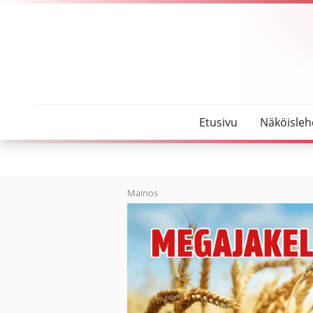
SeutuMajakka
Kolumni: Etätyöpäivän ajatelmia
Etusivu
Näköisleh
Mainos