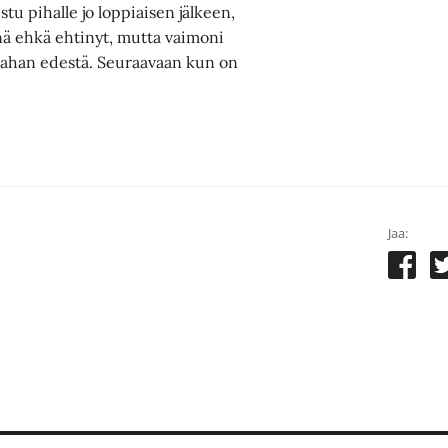
tu pihalle jo loppiaisen jälkeen,
nä ehkä ehtinyt, mutta vaimoni
en rahan edestä. Seuraavaan kun on
Jaa: