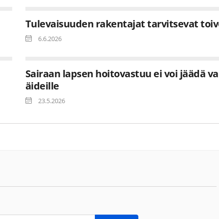
Tulevaisuuden rakentajat tarvitsevat toi
6.6.2026
Sairaan lapsen hoitovastuu ei voi jäädä va
äideille
23.5.2026