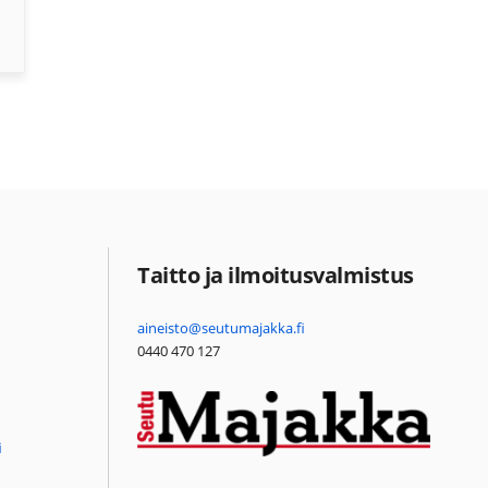
Taitto ja ilmoitusvalmistus
aineisto@seutumajakka.fi
0440 470 127
i