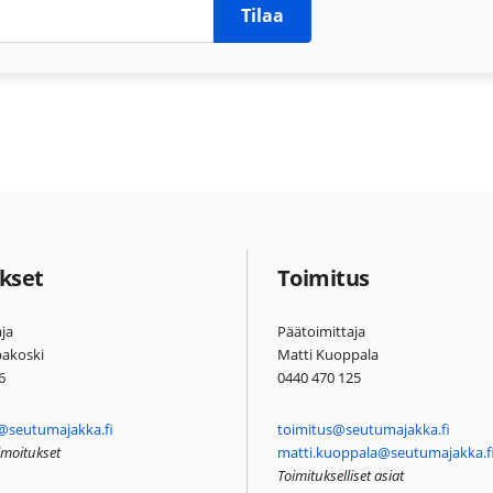
Tilaa
kset
Toimitus
ja
Päätoimittaja
pakoski
Matti Kuoppala
6
0440 470 125
@seutumajakka.fi
toimitus@seutumajakka.fi
ilmoitukset
matti.kuoppala@seutumajakka.f
Toimitukselliset asiat