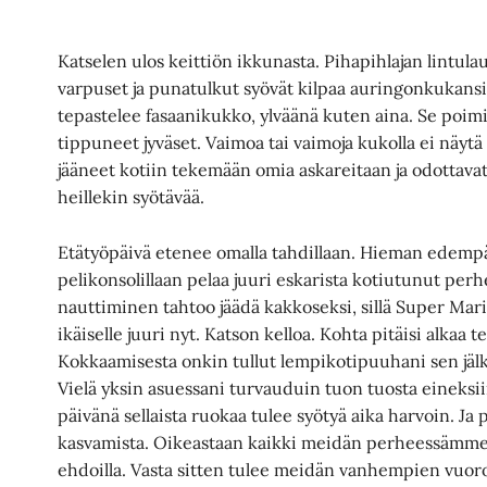
Katselen ulos keittiön ikkunasta. Pihapihlajan lintulau
varpuset ja punatulkut syövät kilpaa auringonkukans
tepastelee fasaanikukko, ylväänä kuten aina. Se poimi
tippuneet jyväset. Vaimoa tai vaimoja kukolla ei näy
jääneet kotiin tekemään omia askareitaan ja odottavat 
heillekin syötävää.
Etätyöpäivä etenee omalla tahdillaan. Hieman edempä
pelikonsolillaan pelaa juuri eskarista kotiutunut per
nauttiminen tahtoo jäädä kakkoseksi, sillä Super Mar
ikäiselle juuri nyt. Katson kelloa. Kohta pitäisi alkaa 
Kokkaamisesta onkin tullut lempikotipuuhani sen jä
Vielä yksin asuessani turvauduin tuon tuosta eineksii
päivänä sellaista ruokaa tulee syötyä aika harvoin. Ja p
kasvamista. Oikeastaan kaikki meidän perheessämme 
ehdoilla. Vasta sitten tulee meidän vanhempien vuoro.