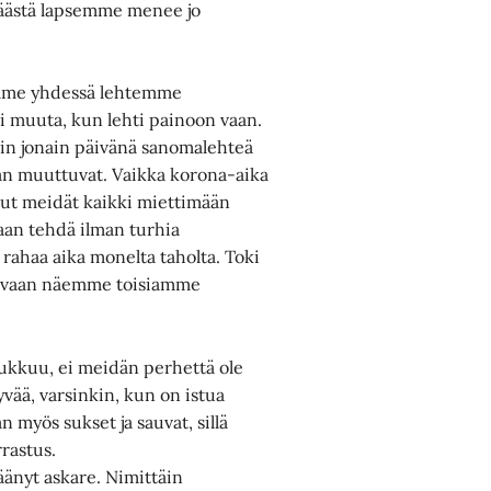
äästä lapsemme menee jo
tamme yhdessä lehtemme
Ei muuta, kun lehti painoon vaan.
kisin jonain päivänä sanomalehteä
aan muuttuvat. Vaikka korona-aika
nut meidät kaikki miettimään
an tehdä ilman turhia
 rahaa aika monelta taholta. Toki
a, vaan näemme toisiamme
aukkuu, ei meidän perhettä ole
yvää, varsinkin, kun on istua
 myös sukset ja sauvat, sillä
rastus.
äänyt askare. Nimittäin