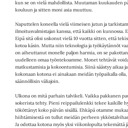
kun se on vielä mahdollista. Muutaman kuukauden p
kouluun ja sitten moni asia muuttuu.
Naputtelen koneella vielä viimeisen jutun ja tarkis
ilmoitusvalmistajan kanssa, että kaikki on kunnossa. 
Eipä sitä olisi uskonut vielä 10 vuotta sitten, että te
kotoa käsin. Mutta niin teknologia ja työkäytännöt v
on aiheuttanut monelle paljon harmia, on se pakotta
uudelleen omaa työntekoamme. Monet tehtävät voida
matkustamisia ja kokoontumisia. Siinä säästyy aikaa ja
kokonaan kotona ei ainakaan meidän työpaikalla oll
säännöllisin väliajoin.
Ulkona on mitä parhain talvikeli. Vaikka pakkanen p
sokerista tehty. Pieni reippailulenkki tekee kaikille h
tököttänyt koko päivän sisällä. Ehkäpä otamme mukaan
hiihtämisestä on tullut meidän perheen ykköstalvihar
Ja odottaa kotona myös yksi viikonlopulta tekemättä j