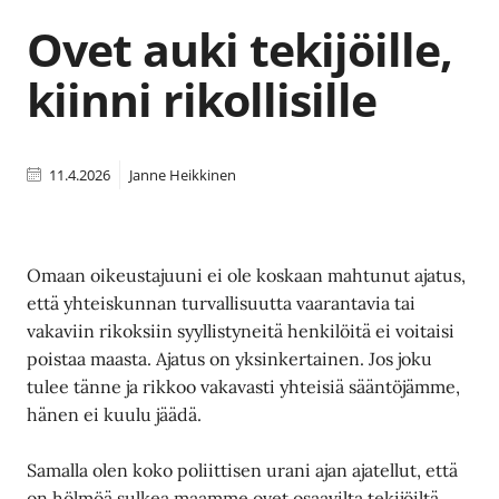
Ovet auki tekijöille,
kiinni rikollisille
11.4.2026
Janne Heikkinen
Omaan oikeustajuuni ei ole koskaan mahtunut ajatus,
että yhteiskunnan turvallisuutta vaarantavia tai
vakaviin rikoksiin syyllistyneitä henkilöitä ei voitaisi
poistaa maasta. Ajatus on yksinkertainen. Jos joku
tulee tänne ja rikkoo vakavasti yhteisiä sääntöjämme,
hänen ei kuulu jäädä.
Samalla olen koko poliittisen urani ajan ajatellut, että
on hölmöä sulkea maamme ovet osaavilta tekijöiltä.