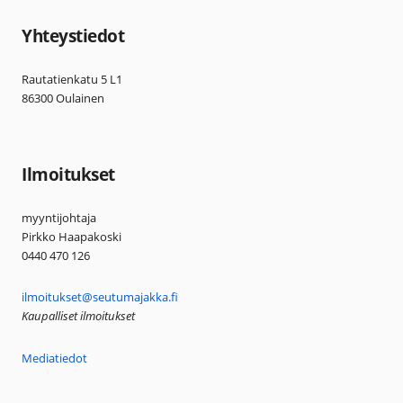
Yhteystiedot
Rautatienkatu 5 L1
86300 Oulainen
Ilmoitukset
myyntijohtaja
Pirkko Haapakoski
0440 470 126
ilmoitukset@seutumajakka.fi
Kaupalliset ilmoitukset
Mediatiedot