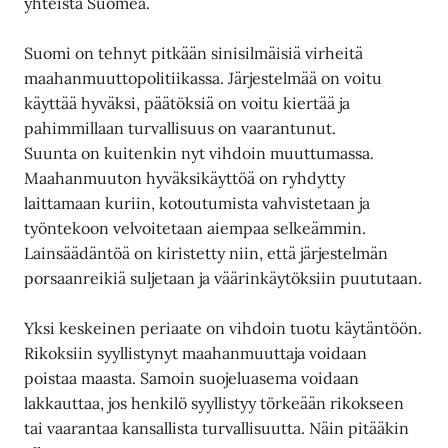
yhteistä Suomea.
Suomi on tehnyt pitkään sinisilmäisiä virheitä
maahanmuuttopolitiikassa. Järjestelmää on voitu
käyttää hyväksi, päätöksiä on voitu kiertää ja
pahimmillaan turvallisuus on vaarantunut.
Suunta on kuitenkin nyt vihdoin muuttumassa.
Maahanmuuton hyväksikäyttöä on ryhdytty
laittamaan kuriin, kotoutumista vahvistetaan ja
työntekoon velvoitetaan aiempaa selkeämmin.
Lainsäädäntöä on kiristetty niin, että järjestelmän
porsaanreikiä suljetaan ja väärinkäytöksiin puututaan.
Yksi keskeinen periaate on vihdoin tuotu käytäntöön.
Rikoksiin syyllistynyt maahanmuuttaja voidaan
poistaa maasta. Samoin suojeluasema voidaan
lakkauttaa, jos henkilö syyllistyy törkeään rikokseen
tai vaarantaa kansallista turvallisuutta. Näin pitääkin