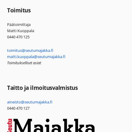
Toimitus
Päätoimittaja
Matti Kuoppala
0440 470 125
toimitus@seutumajakka.fi
matti.kuoppala@seutumajakka.fi
Toimitukselliset asiat
Taitto ja ilmoitusvalmistus
aineisto@seutumajakka.fi
0440 470 127