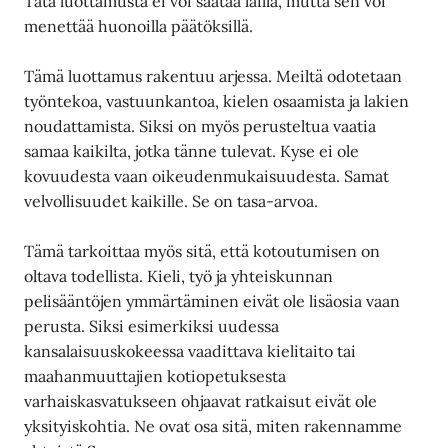
Tätä luottamusta ei voi säätää lailla, mutta sen voi
menettää huonoilla päätöksillä.
Tämä luottamus rakentuu arjessa. Meiltä odotetaan
työntekoa, vastuunkantoa, kielen osaamista ja lakien
noudattamista. Siksi on myös perusteltua vaatia
samaa kaikilta, jotka tänne tulevat. Kyse ei ole
kovuudesta vaan oikeudenmukaisuudesta. Samat
velvollisuudet kaikille. Se on tasa-arvoa.
Tämä tarkoittaa myös sitä, että kotoutumisen on
oltava todellista. Kieli, työ ja yhteiskunnan
pelisääntöjen ymmärtäminen eivät ole lisäosia vaan
perusta. Siksi esimerkiksi uudessa
kansalaisuuskokeessa vaadittava kielitaito tai
maahanmuuttajien kotiopetuksesta
varhaiskasvatukseen ohjaavat ratkaisut eivät ole
yksityiskohtia. Ne ovat osa sitä, miten rakennamme