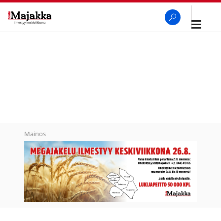
Avaa
navigaa
SeutuMajakka
Haku
Mainos