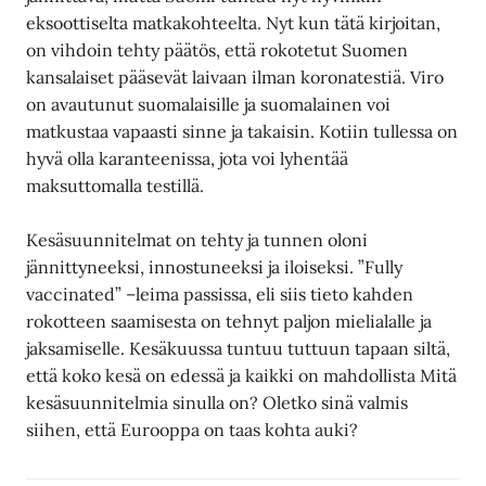
eksoottiselta matkakohteelta. Nyt kun tätä kirjoitan,
on vihdoin tehty päätös, että rokotetut Suomen
kansalaiset pääsevät laivaan ilman koronatestiä. Viro
on avautunut suomalaisille ja suomalainen voi
matkustaa vapaasti sinne ja takaisin. Kotiin tullessa on
hyvä olla karanteenissa, jota voi lyhentää
maksuttomalla testillä.
Kesäsuunnitelmat on tehty ja tunnen oloni
jännittyneeksi, innostuneeksi ja iloiseksi. ”Fully
vaccinated” –leima passissa, eli siis tieto kahden
rokotteen saamisesta on tehnyt paljon mielialalle ja
jaksamiselle. Kesäkuussa tuntuu tuttuun tapaan siltä,
että koko kesä on edessä ja kaikki on mahdollista Mitä
kesäsuunnitelmia sinulla on? Oletko sinä valmis
siihen, että Eurooppa on taas kohta auki?