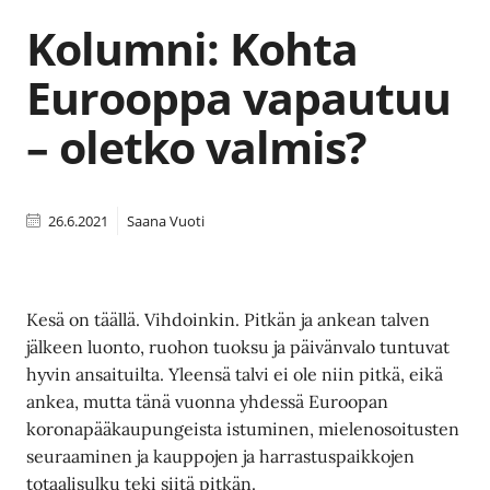
Kolumni: Kohta
Eurooppa vapautuu
– oletko valmis?
26.6.2021
Saana Vuoti
Kesä on täällä. Vihdoinkin. Pitkän ja ankean talven
jälkeen luonto, ruohon tuoksu ja päivänvalo tuntuvat
hyvin ansaituilta. Yleensä talvi ei ole niin pitkä, eikä
ankea, mutta tänä vuonna yhdessä Euroopan
koronapääkaupungeista istuminen, mielenosoitusten
seuraaminen ja kauppojen ja harrastuspaikkojen
totaalisulku teki siitä pitkän.