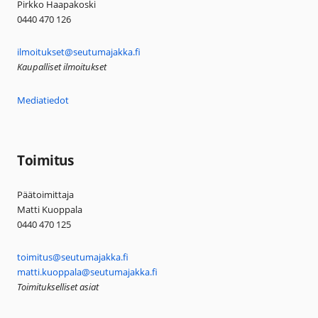
Pirkko Haapakoski
0440 470 126
ilmoitukset@seutumajakka.fi
Kaupalliset ilmoitukset
Mediatiedot
Toimitus
Päätoimittaja
Matti Kuoppala
0440 470 125
toimitus@seutumajakka.fi
matti.kuoppala@seutumajakka.fi
Toimitukselliset asiat