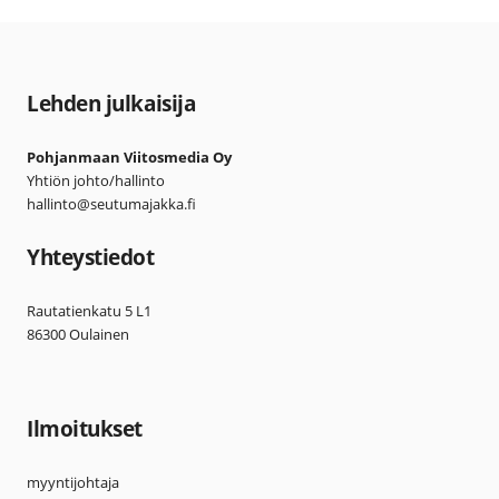
Lehden julkaisija
Pohjanmaan Viitosmedia Oy
Yhtiön johto/hallinto
hallinto@seutumajakka.fi
Yhteystiedot
Rautatienkatu 5 L1
86300 Oulainen
Ilmoitukset
myyntijohtaja