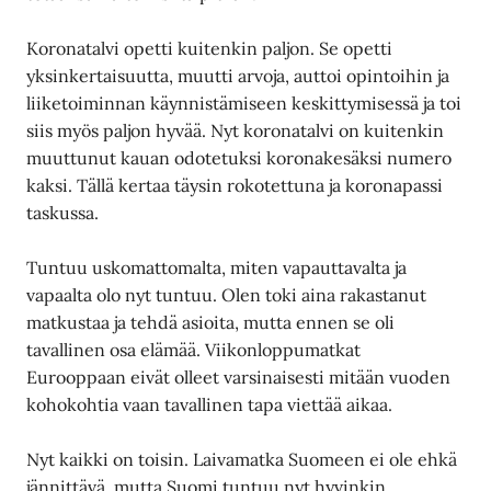
Koronatalvi opetti kuitenkin paljon. Se opetti
yksinkertaisuutta, muutti arvoja, auttoi opintoihin ja
liiketoiminnan käynnistämiseen keskittymisessä ja toi
siis myös paljon hyvää. Nyt koronatalvi on kuitenkin
muuttunut kauan odotetuksi koronakesäksi numero
kaksi. Tällä kertaa täysin rokotettuna ja koronapassi
taskussa.
Tuntuu uskomattomalta, miten vapauttavalta ja
vapaalta olo nyt tuntuu. Olen toki aina rakastanut
matkustaa ja tehdä asioita, mutta ennen se oli
tavallinen osa elämää. Viikonloppumatkat
Eurooppaan eivät olleet varsinaisesti mitään vuoden
kohokohtia vaan tavallinen tapa viettää aikaa.
Nyt kaikki on toisin. Laivamatka Suomeen ei ole ehkä
jännittävä, mutta Suomi tuntuu nyt hyvinkin