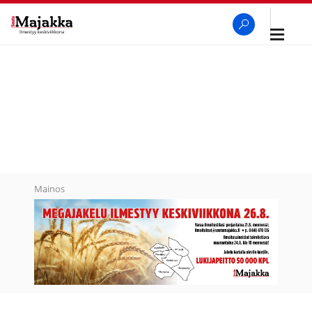
Avaa
navigaa
SeutuMajakka
Haku
Mainos