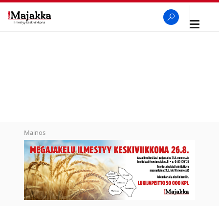
Avaa
navigaa
SeutuMajakka
Haku
Mainos