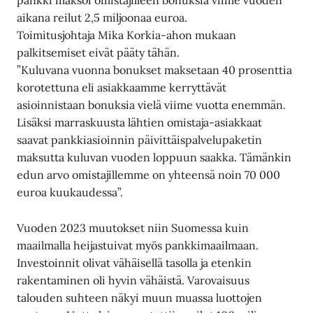
pankki maksoi omistajilleen bonuksia viime vuoden
aikana reilut 2,5 miljoonaa euroa.
Toimitusjohtaja Mika Korkia-ahon mukaan
palkitsemiset eivät pääty tähän.
”Kuluvana vuonna bonukset maksetaan 40 prosenttia
korotettuna eli asiakkaamme kerryttävät
asioinnistaan bonuksia vielä viime vuotta enemmän.
Lisäksi marraskuusta lähtien omistaja-asiakkaat
saavat pankkiasioinnin päivittäispalvelupaketin
maksutta kuluvan vuoden loppuun saakka. Tämänkin
edun arvo omistajillemme on yhteensä noin 70 000
euroa kuukaudessa”.
Vuoden 2023 muutokset niin Suomessa kuin
maailmalla heijastuivat myös pankkimaailmaan.
Investoinnit olivat vähäisellä tasolla ja etenkin
rakentaminen oli hyvin vähäistä. Varovaisuus
talouden suhteen näkyi muun muassa luottojen