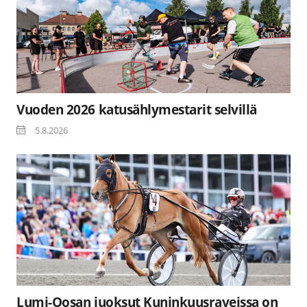
Vuoden 2026 katusählymestarit selvillä
5.8.2026
Lumi-Oosan juoksut Kuninkuusraveissa on