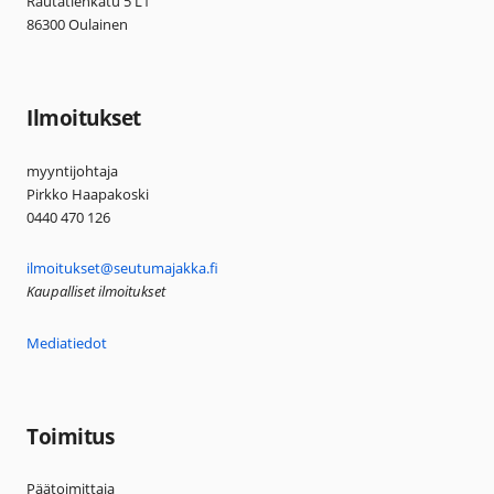
Rautatienkatu 5 L1
86300 Oulainen
Ilmoitukset
myyntijohtaja
Pirkko Haapakoski
0440 470 126
ilmoitukset@seutumajakka.fi
Kaupalliset ilmoitukset
Mediatiedot
Toimitus
Päätoimittaja