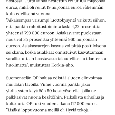
nostossa. Uutta lainaa nostettiin reilut 100 miljoonaa
euroa, mikä oli reilut 19 miljoonaa euroa vähemmän
kuin edellisenä vuonna.
”Aikaisempaa vaisumpi luottokysyntä vaikutti siihen,
että pankin rahoitustoiminta laski 4,22 prosenttia
yhteensä 799 000 euroon. Asiakasvarat puolestaan
nousivat 3,7 prosenttia yhteensä 960 miljoonaan
euroon. Asiakasvarojen kasvua voi pitää positiivisena
seikkana, koska asiakkaat onnistuivat kasvattamaan
varallisuuttaan haastavasta taloudellisesta tilanteesta
huolimatta”, muistuttaa Korkia-aho.
Suomenselän OP haluaa edistää alueen elinvoimaa
muillakin tavoilla. Viime vuonna pankki jakoi
yhdistysten käyttöön 50 kesätyöseteliä, joilla ne
palkkasivat nuoria kesätöihin. Paikallista urheilua ja
kulttuuria OP tuki vuoden aikana 117 000 eurolla.
”Lisäksi loppuvuonna meillä oli Hyviä tekoja –