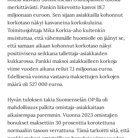
merkittävästi. Pankin liikevoitto kasvoi 18,7
miljoonaan euroon. Sen sijaan asiakkailla kohonnut
korkotaso näkyi kasvaneina korkokuluina.
Toimitusjohtaja Mika Korkia-aho kuitenkin
muistuttaa, että vähemmälle huomiolle on jäänyt se,
että samaan aikaan kohonnut korkotaso näkyi
positiivisena seikkana tallettaja-asiakkaiden
kukkarossa. Pankki maksoi asiakkailleen korkoja
viime vuoden aikana reilut 7,1 miljoonaa euroa.
Edellisenä vuonna vastaava maksettujen korkojen
määrä oli 527 000 euroa.
Hyvän tuloksen takia Suomenselän OP:lla oli
mahdollisuus palkita omistaja-asiakkaitaan
aikaisempaa paremmin. Vuonna 2023 omistajien
bonukset maksettiin 30 prosenttia korotettuna
normaaliin tasoon verrattuna. Tämä tarkoitti sitä, että